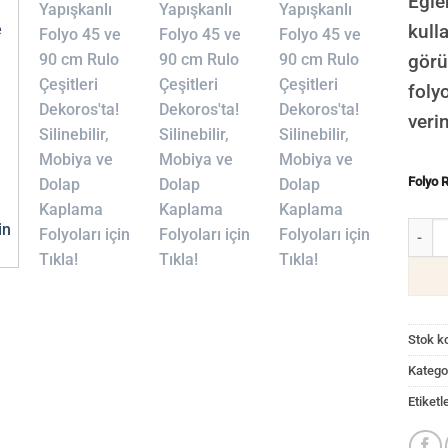
Eğle
kull
görü
foly
veri
Folyo 
Çocuk 
Stok k
Kategor
Etiketl