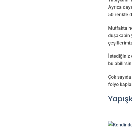
Ayrıca daya
50 renkte d
Mutfakta h
duşakabin y
çeşitlerimi
İstediğiniz
bulabilirsin
Çok sayıda 
folyo kapla
Yapış