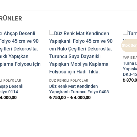
ÜRÜNLER
Stok So
YAPIŞK
Turna 
Yapışka
DKB-1
₺
370,
LI FOLYOLAR
DÜZ RENKLI FOLYOLAR
hşap Desenli
Düz Renk Mat Kendinden
olyo 0114
Yapışkanlı Turuncu Folyo 0408
4.000,00
₺
750,00
–
₺
4.000,00