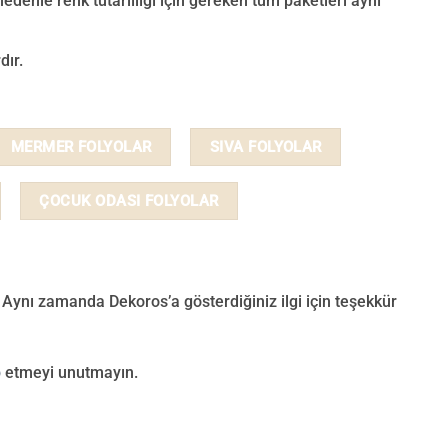
nedenle renk tutarlılığı için gereken tüm paketleri aynı
dır.
MERMER FOLYOLAR
SIVA FOLYOLAR
ÇOCUK ODASI FOLYOLAR
 Aynı zamanda Dekoros’a gösterdiğiniz ilgi için teşekkür
p
etmeyi unutmayın.