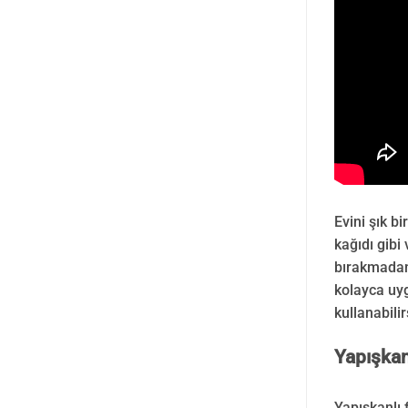
Evini şık b
kağıdı gibi
bırakmadan 
kolayca uyg
kullanabili
Yapışkan
Yapışkanlı 