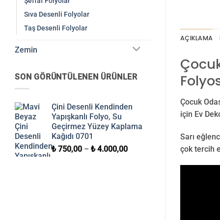
Şeffaf Folyolar
Sıva Desenli Folyolar
Taş Desenli Folyolar
AÇIKLAMA
Zemin
Çocuk 
Folyos
SON GÖRÜNTÜLENEN ÜRÜNLER
Çocuk Odası
Çini Desenli Kendinden
için Ev Dek
Yapışkanlı Folyo, Su
Geçirmez Yüzey Kaplama
Kağıdı 0701
Sarı eğlence
çok tercih 
₺
750,00
–
₺
4.000,00