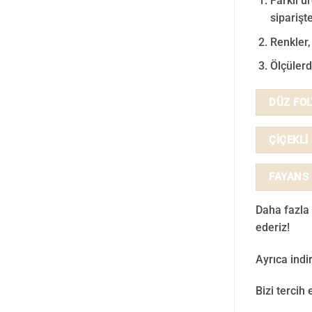
Farklı ü
siparişte
Renkler,
Ölçülerd
DÜZ FO
ÇİÇEKLİ
FAYANS
Daha fazla 
ederiz!
Ayrıca ind
Bizi tercih 