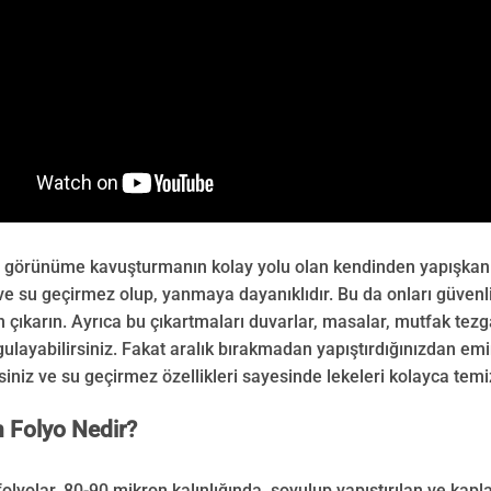
ir görünüme kavuşturmanın kolay yolu olan kendinden yapışkanlı 
 ve su geçirmez olup, yanmaya dayanıklıdır. Bu da onları güvenli 
çıkarın. Ayrıca bu çıkartmaları duvarlar, masalar, mutfak tezg
ulayabilirsiniz. Fakat aralık bırakmadan yapıştırdığınızdan emin
rsiniz ve su geçirmez özellikleri sayesinde lekeleri kolayca temiz
 Folyo Nedir?
folyolar, 80-90 mikron kalınlığında, soyulup yapıştırılan ve kapl