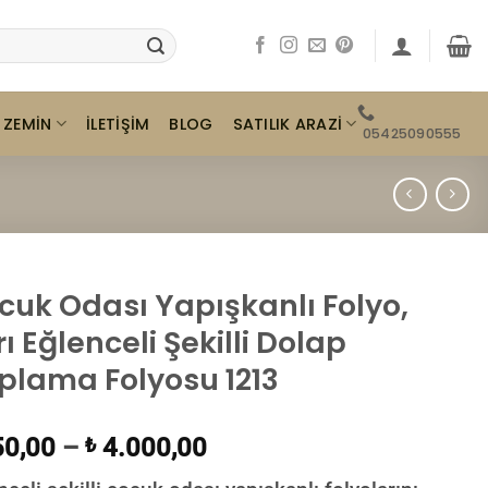
ZEMIN
SATILIK ARAZI
İLETIŞIM
BLOG
05425090555
cuk Odası Yapışkanlı Folyo,
ı Eğlenceli Şekilli Dolap
plama Folyosu 1213
0,00
–
4.000,00
₺