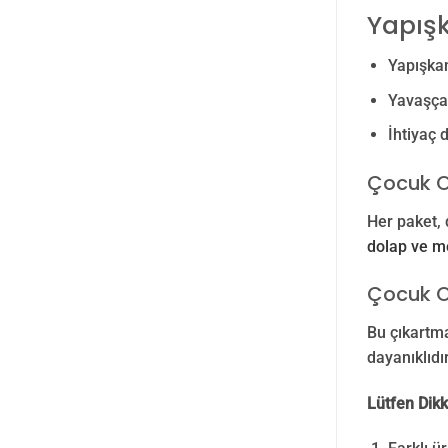
Yapış
Yapışkan
Yavaşça 
İhtiyaç 
Çocuk O
Her paket, 
dolap ve mo
Çocuk O
Bu çıkartma
dayanıklıdı
Lütfen Dikk