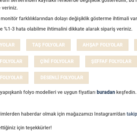
retim serilerinden kaynaklı renklerde değişiklik gösterebilir, bu 
 veriniz.
 monitör farklılıklarından dolayı değişiklik gösterme ihtimali var
e %1-3 hata olabilme ihtimalini dikkate alarak sipariş veriniz.
LYOLAR
TAŞ FOLYOLAR
AHŞAP FOLYOLAR
 FOLYOLAR
ÇİNİ FOLYOLAR
ŞEFFAF FOLYOLAR
 FOLYOLAR
DESENLİ FOLYOLAR
yapışkanlı folyo modelleri ve uygun fiyatları
buradan
keşfedin.
irimlerden haberdar olmak için mağazamızı Instagram’dan
taki
ettiğiniz için teşekkürler!