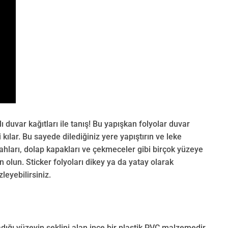
duvar kağıtları ile tanış! Bu yapışkan folyolar duvar
kılar. Bu sayede dilediğiniz yere yapıştırın ve leke
ahları, dolap kapakları ve çekmeceler gibi birçok yüzeye
 olun. Sticker folyoları dikey ya da yatay olarak
leyebilirsiniz.
adığı yüzeyin şeklini alan ince bir plastik PVC malzemedir.