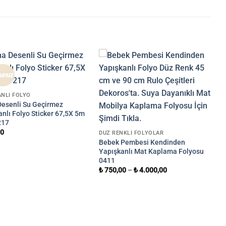
runuz
ANLI FOLYO
Desenli Su Geçirmez
nlı Folyo Sticker 67,5X 5m
217
00
DÜZ RENKLI FOLYOLAR
Bebek Pembesi Kendinden
Yapışkanlı Mat Kaplama Folyosu
0411
₺
750,00
–
₺
4.000,00