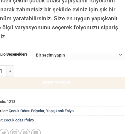
nceli şekilli çocuk odası yapışkanlı folyolarını
anarak zahmetsiz bir şekilde eviniz için şık bir
nüm yaratabilirsiniz. Size en uygun yapışkanlı
o ölçü varyasyonunu seçerek folyonuzu sipariş
niz.
Rulo Seçenekleri
Odası Yapışkanlı Folyo, Sarı Eğlenceli Şekilli Dolap Kaplama Folyosu 
SEPETE EKLE
odu:
1213
iler:
Çocuk Odası Folyolar
,
Yapışkanlı Folyo
er:
çocuk odası folyo