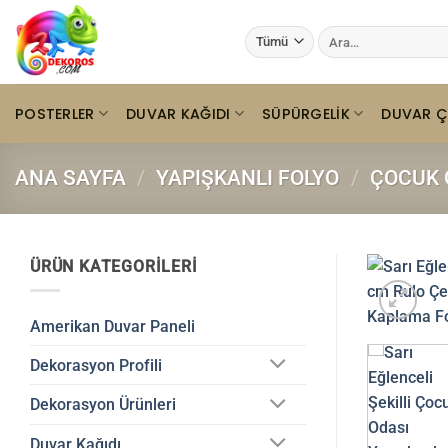
İçeriğe
Ara:
atla
POSTERLER
DUVAR KAĞIDI
SÜPÜRGELIK
DUVAR Ç
ANA SAYFA
/
YAPIŞKANLI FOLYO
/
ÇOCUK 
ÜRÜN KATEGORILERI
Amerikan Duvar Paneli
Dekorasyon Profili
Dekorasyon Ürünleri
Duvar Kağıdı