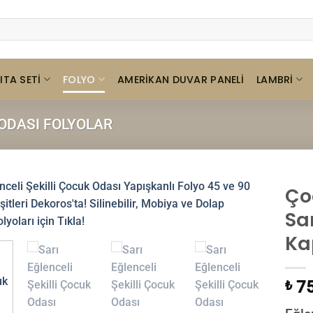
ITA SETI
FOLYO
LAMBRI
AMERIKAN DUVAR PANELI
ODASI FOLYOLAR
Ço
Sar
Ka
75
₺