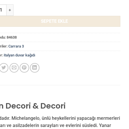
a 3 Duvar Kağıdı 84638 adet
SEPETE EKLE
odu:
84638
iler:
Carrara 3
er:
italyan duvar kağıdı
n Decori & Decori
dadır. Michelangelo, ünlü heykellerini yapacağı mermerleri
rı ve asilzadelerin sarayları ve evlerini süsledi. Yanar