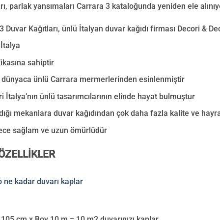
rı, parlak yansımaları Carrara 3 kataloğunda yeniden ele alınıy
3 Duvar Kağıtları, ünlü İtalyan duvar kağıdı firması Decori & D
İtalya
fikasına sahiptir
 dünyaca ünlü Carrara mermerlerinden esinlenmiştir
i İtalya’nın ünlü tasarımcılarının elinde hayat bulmuştur
ığı mekanlara duvar kağıdından çok daha fazla kalite ve hayra
ece sağlam ve uzun ömürlüdür
ÖZELLİKLER
 105 cm x Boy 10 m = 10 m2 duvarınızı kaplar