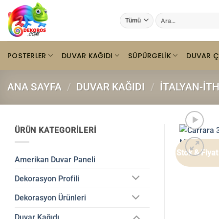
İçeriğe
Ara:
atla
POSTERLER
DUVAR KAĞIDI
SÜPÜRGELIK
DUVAR Ç
ANA SAYFA
/
DUVAR KAĞIDI
/
İTALYAN-İT
ÜRÜN KATEGORILERI
Stok & Fiya
Amerikan Duvar Paneli
Dekorasyon Profili
Dekorasyon Ürünleri
Duvar Kağıdı