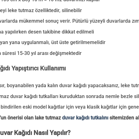
eyi leke tutmaz özelliktedir, silinebilir
uvarlarda mükemmel sonuç verir. Pütürlü yüzeyli duvarlarda zı
 yapılırken desen takibine dikkat edilmeli
 yan yana uygulanmalı, üst üste getirilmemelidir
 süresi 15-30 yıl arası değişmektedir
ıdı Yapıştırıcı Kullanımı
asır, boyanabilen yada kalın duvar kağıdı yapacaksanız, leke tut
maz duvar kağıdı tutkalları kuruduktan sonrada nemle bezle sili
bindirilen eski model kağıtlar için veya klasik kağıtlar için genel 
un önerisi olan lake tutmaz
duvar kağıdı tutkalını
sitemizden ala
uvar Kağıdı Nasıl Yapılır?