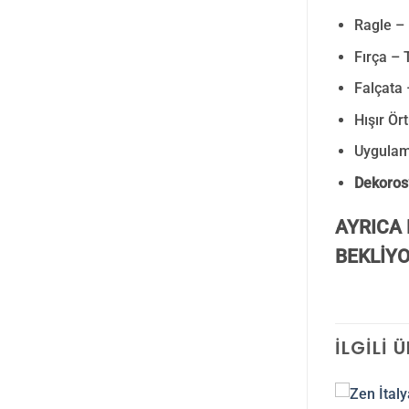
Ragle –
Fırça – 
Falçata 
Hışır Ör
Uygulam
Dekoros’
AYRICA 
BEKLİYO
İLGILI 