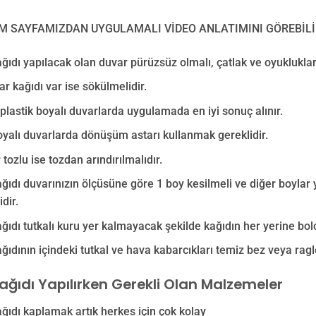
M SAYFAMIZDAN UYGULAMALI VİDEO ANLATIMINI GÖREBİLİ
ğıdı yapılacak olan duvar pürüzsüz olmalı, çatlak ve oyukluklar
ar kağıdı var ise sökülmelidir.
e plastik boyalı duvarlarda uygulamada en iyi sonuç alınır.
yalı duvarlarda dönüşüm astarı kullanmak gereklidir.
 tozlu ise tozdan arındırılmalıdır.
ğıdı duvarınızın ölçüsüne göre 1 boy kesilmeli ve diğer boylar
dir.
ğıdı tutkalı kuru yer kalmayacak şekilde kağıdın her yerine bolc
ğıdının içindeki tutkal ve hava kabarcıkları temiz bez veya ragle
ağıdı Yapılırken Gerekli Olan Malzemeler
ğıdı kaplamak artık herkes için çok kolay