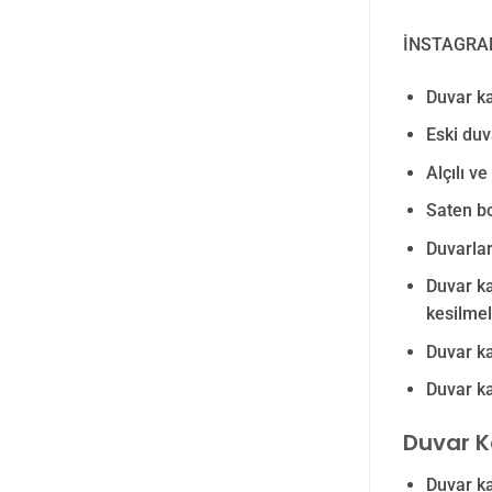
İNSTAGRA
Duvar ka
Eski duv
Alçılı v
Saten bo
Duvarlar
Duvar ka
kesilmeli
Duvar ka
Duvar ka
Duvar K
Duvar ka