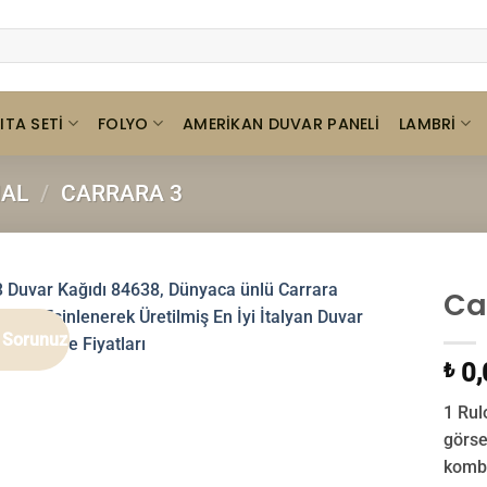
ITA SETI
FOLYO
LAMBRI
AMERIKAN DUVAR PANELI
HAL
/
CARRARA 3
Ca
t Sorunuz
0,
₺
1 Rul
görse
kombin