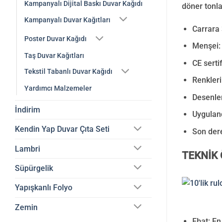
Kampanyalı Dijital Baskı Duvar Kağıdı
döner tonla
Kampanyalı Duvar Kağıtları
Carrara 
Poster Duvar Kağıdı
Menşei: 
Taş Duvar Kağıtları
CE serti
Tekstil Tabanlı Duvar Kağıdı
Renkleri
Yardımcı Malzemeler
Desenler
İndirim
Uyguland
Kendin Yap Duvar Çıta Seti
Son der
Lambri
TEKNİK 
Süpürgelik
Yapışkanlı Folyo
Zemin
Ebat: En