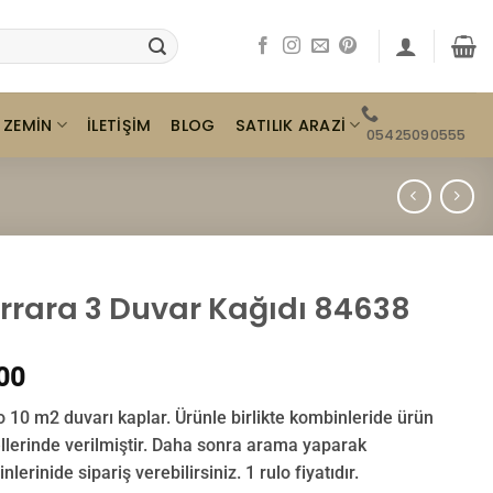
ZEMIN
SATILIK ARAZI
İLETIŞIM
BLOG
05425090555
rrara 3 Duvar Kağıdı 84638
00
o 10 m2 duvarı kaplar. Ürünle birlikte kombinleride ürün
llerinde verilmiştir. Daha sonra arama yaparak
lerinide sipariş verebilirsiniz. 1 rulo fiyatıdır.