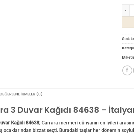
Carrar
Stok k
Kategor
Etiketl
DEĞERLENDIRMELER (0)
ra 3 Duvar Kağıdı 84638 – İtalya
Duvar Kağıdı 84638;
Carrara mermeri dünyanın en iyileri arasın
ş ocaklarından bizzat seçti. Buradaki taşlar her dönemin soylula