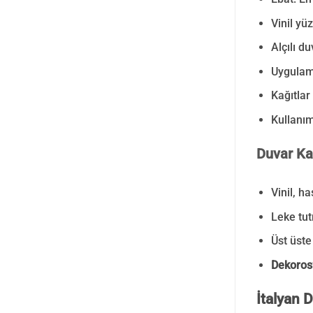
Vinil yüz
Alçılı d
Uygulama
Kağıtlar
Kullanım
Duvar Kağ
Vinil, h
Leke tut
Üst üste 
Dekoros’
İtalyan D