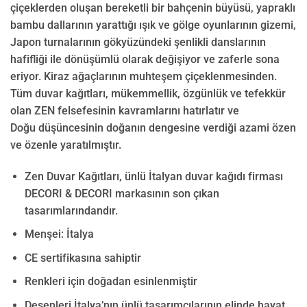
çiçeklerden oluşan bereketli bir bahçenin büyüsü, yapraklı
bambu dallarının yarattığı ışık ve gölge oyunlarının gizemi,
Japon turnalarının gökyüzündeki şenlikli danslarının
hafifliği ile dönüşümlü olarak değişiyor ve zaferle sona
eriyor. Kiraz ağaçlarının muhteşem çiçeklenmesinden.
Tüm duvar kağıtları, mükemmellik, özgünlük ve tefekkür
olan ZEN felsefesinin kavramlarını hatırlatır ve
Doğu düşüncesinin doğanın dengesine verdiği azami özen
ve özenle yaratılmıştır.
Zen Duvar Kağıtları, ünlü İtalyan duvar kağıdı firması
DECORI & DECORI markasının son çıkan
tasarımlarındandır.
Menşei: İtalya
CE sertifikasına sahiptir
Renkleri için doğadan esinlenmiştir
Desenleri İtalya’nın ünlü tasarımcılarının elinde hayat