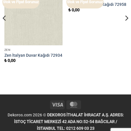
Stok ve Fiyat Sorunuz
Stok ve Fiyat Sorunuz
Zen İtalyan Duvar Kağıdı 72958
₺
0,00
ZEN
Zen İtalyan Duvar Kağıdı 72934
₺
0,00
Visa
MasterCard
Dekoros.com 2026 ©
DEKOROS İTHALAT İHRACAT A.Ş. ADRES:
İSTOÇ TİCARET MERKEZİ 42 ADA NO:52-54 BAĞCILAR /
İSTANBUL TEL: 0212 609 03 23