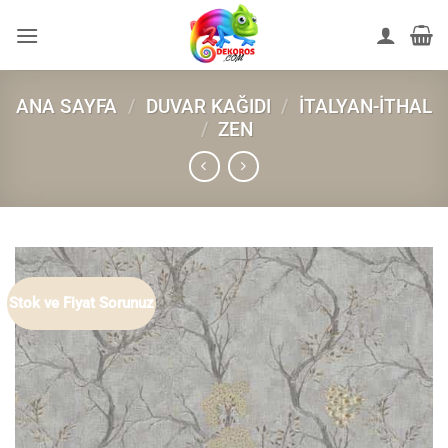
İçeriğe
atla
ANA SAYFA
/
DUVAR KAĞIDI
/
İTALYAN-İTHAL
/
ZEN
Stok ve Fiyat Sorunuz