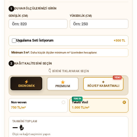
DUVAR ÖLÇÜLERINIZI GIRIN
1
GENIŞLIK (CM)
YÜKSEKLIK (CM)
Uygulama Seti İstiyorum
+300 TL
Minimum 3 m².
Daha küçük ölçüler minimum m² üzerinden hesaplanır.
KAĞIT KALITESINI SEÇIN
2
BIRINI TIKLAYARAK SEÇIN
✦
EKONOMİK
RÖLYEF KABARTMALI
PREMIUM
TERCIH
Non-woven
Tekstil Vinil
750 TL/m²
1.000 TL/m²
TAHMINI TOPLAM
—
₺
Ölçü ve kağıt seçimini yapın