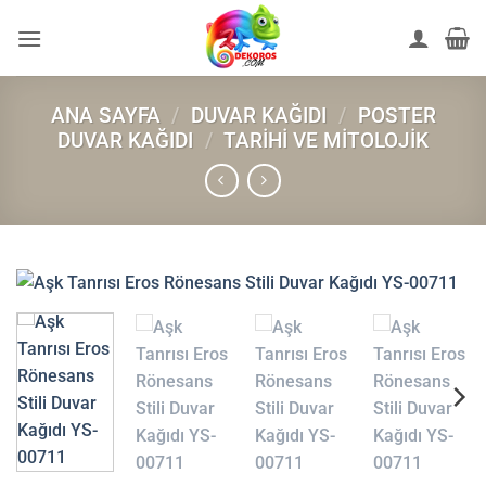
İçeriğe
atla
ANA SAYFA
/
DUVAR KAĞIDI
/
POSTER
DUVAR KAĞIDI
/
TARIHI VE MITOLOJIK