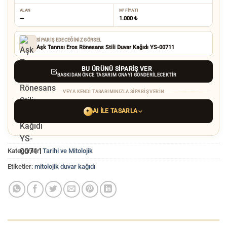
ALAN
M² FIYATI
—
1.000 ₺
SIPARIŞ EDECEĞINIZ GÖRSEL
Aşk Tanrısı Eros Rönesans Stili Duvar Kağıdı YS-00711
BU ÜRÜNÜ SIPARIŞ VER
BASKIDAN ÖNCE TASARIM ONAYI GÖNDERILECEKTIR
VEYA KENDI TASARIMINIZLA SIPARIŞ VERIN
AI ILE TASARLA
✦
YAPAY ZEKA TASARIM ARACINI SEÇIN
Kategoriler:
Tarihi ve Mitolojik
ChatGPT
Gemini
Grok
Etiketler:
mitolojik duvar kağıdı
Tercih ettiğiniz AI aracı ile
hayalinizdeki görseli oluşturun. Biz çözünürlüğü
baskı kalitesine yükseltip
üretim yaparız.
AI görselinizi yüklemek için tıklayın
JPG, PNG veya WEBP — maks 10 MB