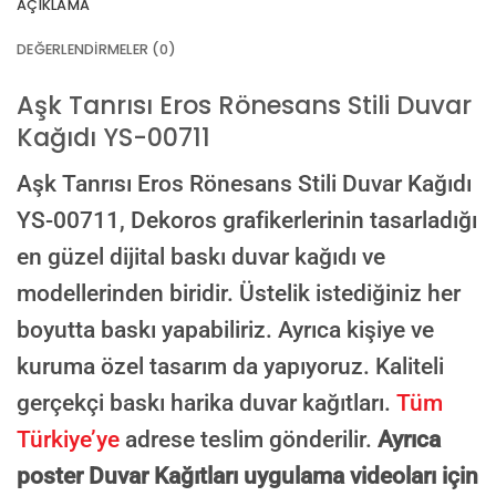
AÇIKLAMA
VEYA
DEĞERLENDIRMELER (0)
GÖRSEL LINKI
Aşk Tanrısı Eros Rönesans Stili Duvar
Kağıdı YS-00711
E-posta ile de gönderebilirsiniz:
info@dekoros.com
Aşk Tanrısı Eros Rönesans Stili Duvar Kağıdı
NOTLAR
YS-00711,
Dekoros grafikerlerinin tasarladığı
en güzel dijital baskı duvar kağıdı ve
modellerinden biridir. Üstelik istediğiniz her
Süreç Bilgilendirmesi
boyutta baskı yapabiliriz. Ayrıca kişiye ve
Görseliniz baskıya alınmadan önce ölçüye göre düzenlenmiş son hali
onayınıza gönderilir. Onayınızdan sonra üretim yapılır.
kuruma özel tasarım da yapıyoruz. Kaliteli
AI TASARIMIYLA SIPARIŞ VER
gerçekçi baskı harika duvar kağıtları.
Tüm
ONAYINIZDAN SONRA BASKIYA GEÇILECEK
Türkiye’ye
adrese teslim gönderilir.
Ayrıca
poster Duvar Kağıtları uygulama videoları için