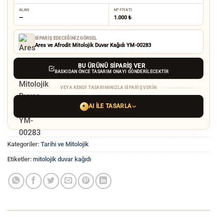
ALAN
M² FIYATI
—
1.000 ₺
SIPARIŞ EDECEĞINIZ GÖRSEL
Ares ve Afrodit Mitolojik Duvar Kağıdı YM-00283
BU ÜRÜNÜ SIPARIŞ VER
BASKIDAN ÖNCE TASARIM ONAYI GÖNDERILECEKTIR
VEYA KENDI TASARIMINIZLA SIPARIŞ VERIN
AI ILE TASARLA
✦
YAPAY ZEKA TASARIM ARACINI SEÇIN
Kategoriler:
Tarihi ve Mitolojik
ChatGPT
Gemini
Grok
Etiketler:
mitolojik duvar kağıdı
Tercih ettiğiniz AI aracı ile
hayalinizdeki görseli oluşturun. Biz çözünürlüğü
baskı kalitesine yükseltip
üretim yaparız.
AI görselinizi yüklemek için tıklayın
JPG, PNG veya WEBP — maks 10 MB