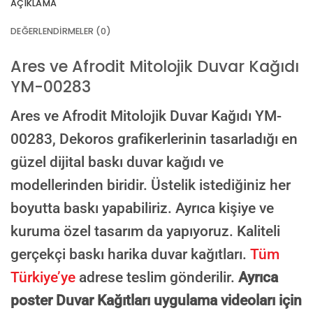
AÇIKLAMA
VEYA
DEĞERLENDIRMELER (0)
GÖRSEL LINKI
Ares ve Afrodit Mitolojik Duvar Kağıdı
YM-00283
E-posta ile de gönderebilirsiniz:
info@dekoros.com
Ares ve Afrodit Mitolojik Duvar Kağıdı YM-
NOTLAR
00283,
Dekoros grafikerlerinin tasarladığı en
güzel dijital baskı duvar kağıdı ve
modellerinden biridir. Üstelik istediğiniz her
Süreç Bilgilendirmesi
boyutta baskı yapabiliriz. Ayrıca kişiye ve
Görseliniz baskıya alınmadan önce ölçüye göre düzenlenmiş son hali
onayınıza gönderilir. Onayınızdan sonra üretim yapılır.
kuruma özel tasarım da yapıyoruz. Kaliteli
AI TASARIMIYLA SIPARIŞ VER
gerçekçi baskı harika duvar kağıtları.
Tüm
ONAYINIZDAN SONRA BASKIYA GEÇILECEK
Türkiye’ye
adrese teslim gönderilir.
Ayrıca
poster Duvar Kağıtları uygulama videoları için