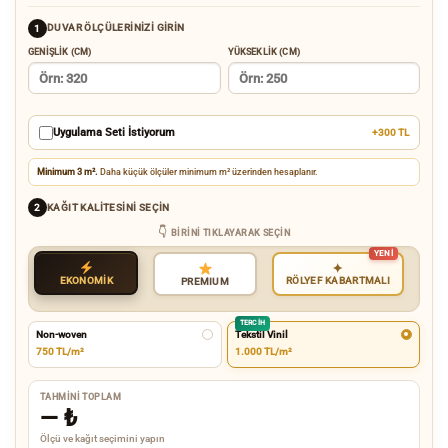
DUVAR ÖLÇÜLERINIZI GIRIN
1
GENIŞLIK (CM)
YÜKSEKLIK (CM)
Uygulama Seti İstiyorum
+300 TL
Minimum 3 m².
Daha küçük ölçüler minimum m² üzerinden hesaplanır.
KAĞIT KALITESINI SEÇIN
2
BIRINI TIKLAYARAK SEÇIN
✦
EKONOMİK
RÖLYEF KABARTMALI
PREMIUM
TERCIH
Non-woven
Tekstil Vinil
750 TL/m²
1.000 TL/m²
TAHMINI TOPLAM
—
₺
Ölçü ve kağıt seçimini yapın