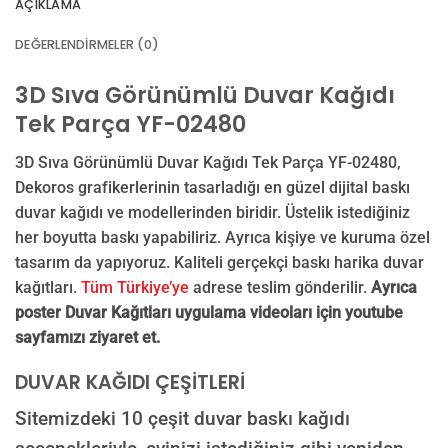
AÇIKLAMA
VEYA
DEĞERLENDIRMELER (0)
GÖRSEL LINKI
3D Sıva Görünümlü Duvar Kağıdı
Tek Parça YF-02480
E-posta ile de gönderebilirsiniz:
info@dekoros.com
3D Sıva Görünümlü Duvar Kağıdı Tek Parça YF-02480,
NOTLAR
Dekoros grafikerlerinin tasarladığı en güzel dijital baskı
duvar kağıdı ve modellerinden biridir. Üstelik istediğiniz
her boyutta baskı yapabiliriz. Ayrıca kişiye ve kuruma özel
tasarım da yapıyoruz. Kaliteli gerçekçi baskı harika duvar
Süreç Bilgilendirmesi
kağıtları.
Tüm Türkiye’ye
adrese teslim gönderilir.
Ayrıca
Görseliniz baskıya alınmadan önce ölçüye göre düzenlenmiş son hali
poster Duvar Kağıtları uygulama videoları için youtube
onayınıza gönderilir. Onayınızdan sonra üretim yapılır.
sayfamızı ziyaret et.
AI TASARIMIYLA SIPARIŞ VER
ONAYINIZDAN SONRA BASKIYA GEÇILECEK
DUVAR KAĞIDI ÇEŞİTLERİ
Sitemizdeki 10 çeşit duvar baskı kağıdı