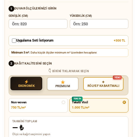
DUVAR ÖLÇÜLERINIZI GIRIN
1
GENIŞLIK (CM)
YÜKSEKLIK (CM)
Uygulama Seti İstiyorum
+300 TL
Minimum 3 m².
Daha küçük ölçüler minimum m² üzerinden hesaplanır.
KAĞIT KALITESINI SEÇIN
2
BIRINI TIKLAYARAK SEÇIN
✦
EKONOMİK
RÖLYEF KABARTMALI
PREMIUM
TERCIH
Non-woven
Tekstil Vinil
750 TL/m²
1.000 TL/m²
TAHMINI TOPLAM
—
₺
Ölçü ve kağıt seçimini yapın