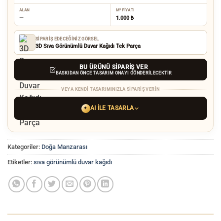
ALAN
M² FIYATI
—
1.000 ₺
SIPARIŞ EDECEĞINIZ GÖRSEL
3D Sıva Görünümlü Duvar Kağıdı Tek Parça
BU ÜRÜNÜ SIPARIŞ VER
BASKIDAN ÖNCE TASARIM ONAYI GÖNDERILECEKTIR
VEYA KENDI TASARIMINIZLA SIPARIŞ VERIN
AI ILE TASARLA
✦
YAPAY ZEKA TASARIM ARACINI SEÇIN
Kategoriler:
Doğa Manzarası
ChatGPT
Gemini
Grok
Etiketler:
sıva görünümlü duvar kağıdı
Tercih ettiğiniz AI aracı ile
hayalinizdeki görseli oluşturun. Biz çözünürlüğü
baskı kalitesine yükseltip
üretim yaparız.
AI görselinizi yüklemek için tıklayın
JPG, PNG veya WEBP — maks 10 MB