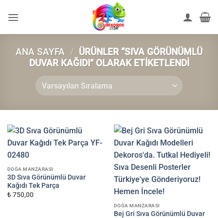
İçeriğe
atla
ANA SAYFA
/
ÜRÜNLER “SIVA GÖRÜNÜMLÜ
DUVAR KAĞIDI” OLARAK ETIKETLENDI
DOĞA MANZARASI
3D Sıva Görünümlü Duvar
Kağıdı Tek Parça
₺ 750,00
DOĞA MANZARASI
Bej Gri Sıva Görünümlü Duvar