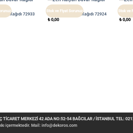
ZEN
ZEN
Sorunuz
Stok ve Fiyat Sorunuz
Stok ve 
Duvar Kağıdı 72933
Zen İtalyan Duvar Kağıdı 72924
Zen İt
₺
0,00
₺
0,00
 TİCARET MERKEZİ 42 ADA NO:52-54 BAĞCILAR / İSTANBUL TEL: 0212
akkı içermektedir. Mail:
info@dekoros.com