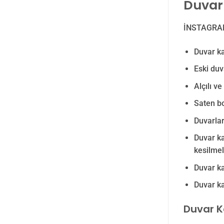
Duvar 
İNSTAGRA
Duvar ka
Eski duv
Alçılı v
Saten bo
Duvarlar
Duvar ka
kesilmeli
Duvar ka
Duvar ka
Duvar K