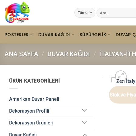
İçeriğe
Ara:
atla
POSTERLER
DUVAR KAĞIDI
SÜPÜRGELIK
DUVAR Ç
ANA SAYFA
/
DUVAR KAĞIDI
/
İTALYAN-İT
ÜRÜN KATEGORILERI
Stok ve Fiy
Amerikan Duvar Paneli
Dekorasyon Profili
Dekorasyon Ürünleri
Duvar Kağıdı