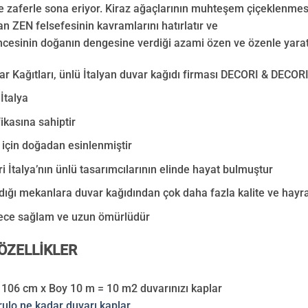
ve zaferle sona eriyor. Kiraz ağaçlarının muhteşem çiçeklenme
an ZEN felsefesinin kavramlarını hatırlatır ve
cesinin doğanın dengesine verdiği azami özen ve özenle yaratı
r Kağıtları, ünlü İtalyan duvar kağıdı firması DECORI & DECORI
İtalya
fikasına sahiptir
 için doğadan esinlenmiştir
i İtalya’nın ünlü tasarımcılarının elinde hayat bulmuştur
ığı mekanlara duvar kağıdından çok daha fazla kalite ve hayra
ece sağlam ve uzun ömürlüdür
ÖZELLİKLER
 106 cm x Boy 10 m = 10 m2 duvarınızı kaplar