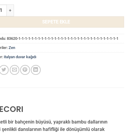
alyan Duvar Kağıdı 72921 adet
SEPETE EKLE
odu:
83620-1-1-1-1-1-1-1-1-1-1-1-1-1-1-1-1-1-1-1-1-1-1-1-1-1-1-1-1-1-1-1
iler:
Zen
er:
italyan duvar kağıdı
DECORI
etli bir bahçenin büyüsü, yapraklı bambu dallarının
şenlikli danslarının hafifliği ile dönüşümlü olarak