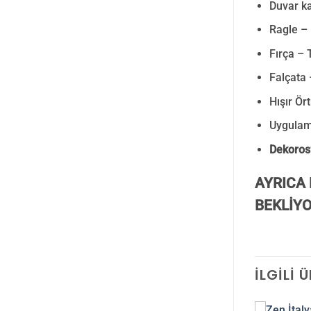
Duvar ka
Ragle –
Fırça – 
Falçata 
Hışır Ör
Uygulam
Dekoros’
AYRICA 
BEKLİYO
İLGILI 