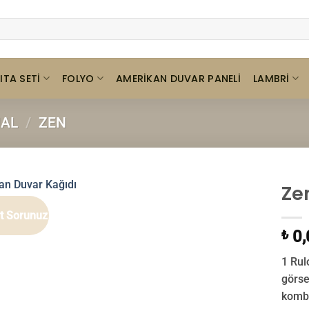
ITA SETI
FOLYO
LAMBRI
AMERIKAN DUVAR PANELI
HAL
/
ZEN
Ze
at Sorunuz
0,
₺
1 Rul
görse
kombin