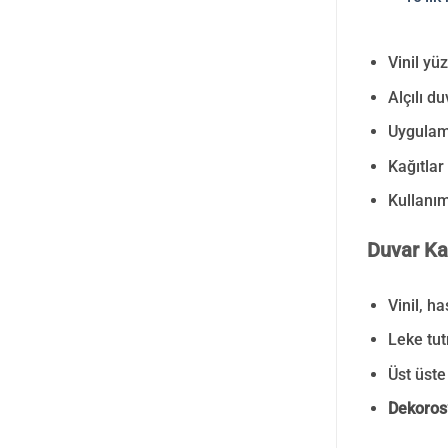
Vinil yüz
Alçılı d
Uygulama
Kağıtlar
Kullanım
Duvar Kağ
Vinil, h
Leke tut
Üst üste 
Dekoros’