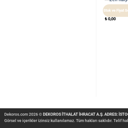
ZEN
z
Stok ve Fiyat Sorunuz
Stok ve Fiyat 
Zen İtalyan 
₺
0,00
ZEN
 Kağıdı 72930
Zen İtalyan Duvar Kağıdı 72957
₺
0,00
Dekoros.com 2026 ©
DEKOROS İTHALAT İHRACAT A.Ş. ADRES: İSTOÇ
Görsel ve içerikler izinsiz kullanılamaz. Tüm hakları saklıdır. Telif h