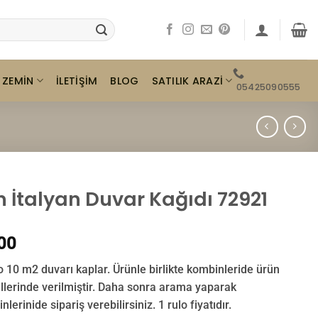
ZEMIN
SATILIK ARAZI
İLETIŞIM
BLOG
05425090555
n İtalyan Duvar Kağıdı 72921
00
o 10 m2 duvarı kaplar. Ürünle birlikte kombinleride ürün
llerinde verilmiştir. Daha sonra arama yaparak
lerinide sipariş verebilirsiniz. 1 rulo fiyatıdır.