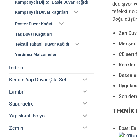
Kampanyalı Dijital Baskı Duvar Kağıdı
değişiyor 
tefekkür ol
Kampanyalı Duvar Kağıtları
Doğu düşün
Poster Duvar Kağıdı
Zen Duva
Taş Duvar Kağıtları
Menşei: 
Tekstil Tabanlı Duvar Kağıdı
CE serti
Yardımcı Malzemeler
Renkleri
İndirim
Desenler
Kendin Yap Duvar Çıta Seti
Uyguland
Lambri
Son der
Süpürgelik
TEKNİK 
Yapışkanlı Folyo
Zemin
Ebat: En