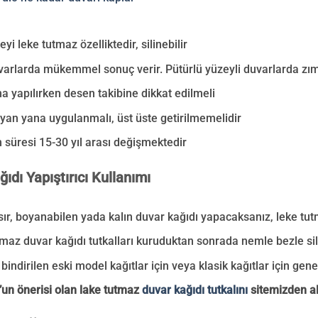
eyi leke tutmaz özelliktedir, silinebilir
uvarlarda mükemmel sonuç verir. Pütürlü yüzeyli duvarlarda zı
 yapılırken desen takibine dikkat edilmeli
 yan yana uygulanmalı, üst üste getirilmemelidir
 süresi 15-30 yıl arası değişmektedir
ıdı Yapıştırıcı Kullanımı
asır, boyanabilen yada kalın duvar kağıdı yapacaksanız, leke tut
maz duvar kağıdı tutkalları kuruduktan sonrada nemle bezle sili
bindirilen eski model kağıtlar için veya klasik kağıtlar için genel 
un önerisi olan lake tutmaz
duvar kağıdı tutkalını
sitemizden ala