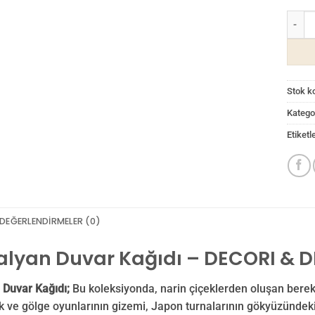
Zen İt
Stok k
Kategor
Etiketl
DEĞERLENDIRMELER (0)
talyan Duvar Kağıdı – DECORI & 
 Duvar Kağıdı;
Bu koleksiyonda, narin çiçeklerden oluşan berek
şık ve gölge oyunlarının gizemi, Japon turnalarının gökyüzündeki 