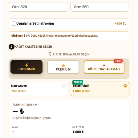
Uygulama Seti İstiyorum
+300 TL
Minimum 3 m².
Daha küçük ölçüler minimum m² üzerinden hesaplanır.
KAĞIT KALITESINI SEÇIN
2
BIRINI TIKLAYARAK SEÇIN
✦
EKONOMİK
RÖLYEF KABARTMALI
PREMIUM
TERCIH
Non-woven
Tekstil Vinil
750 TL/m²
1.000 TL/m²
TAHMINI TOPLAM
—
₺
Ölçü ve kağıt seçimini yapın
ALAN
M² FIYATI
—
1.000 ₺