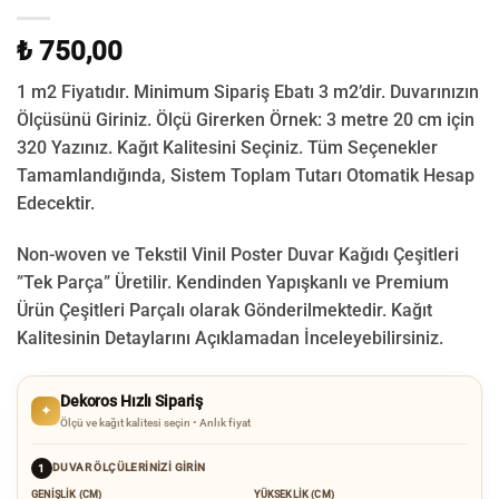
₺ 750,00
1 m2 Fiyatıdır. Minimum Sipariş Ebatı 3 m2’dir. Duvarınızın
Ölçüsünü Giriniz. Ölçü Girerken Örnek: 3 metre 20 cm için
320 Yazınız. Kağıt Kalitesini Seçiniz. Tüm Seçenekler
Tamamlandığında, Sistem Toplam Tutarı Otomatik Hesap
Edecektir.
Non-woven ve Tekstil Vinil Poster Duvar Kağıdı Çeşitleri
”Tek Parça” Üretilir.
Kendinden Yapışkanlı ve Premium
Ürün Çeşitleri Parçalı olarak Gönderilmektedir.
Kağıt
Kalitesinin Detaylarını Açıklamadan İnceleyebilirsiniz.
Dekoros Hızlı Sipariş
✦
Ölçü ve kağıt kalitesi seçin • Anlık fiyat
DUVAR ÖLÇÜLERINIZI GIRIN
1
GENIŞLIK (CM)
YÜKSEKLIK (CM)