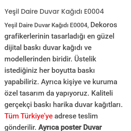
Yeşil Daire Duvar Kağıdı E0004
E-posta ile de gönderebilirsiniz:
Dekoros
Yeşil Daire Duvar Kağıdı E0004,
info@dekoros.com
grafikerlerinin tasarladığı en güzel
NOTLAR
dijital baskı duvar kağıdı ve
modellerinden biridir. Üstelik
Süreç Bilgilendirmesi
istediğiniz her boyutta baskı
Görseliniz baskıya alınmadan önce ölçüye göre düzenlenmiş son hali
onayınıza gönderilir. Onayınızdan sonra üretim yapılır.
yapabiliriz. Ayrıca kişiye ve kuruma
AI TASARIMIYLA SIPARIŞ VER
özel tasarım da yapıyoruz. Kaliteli
ONAYINIZDAN SONRA BASKIYA GEÇILECEK
gerçekçi baskı harika duvar kağıtları.
Tüm Türkiye’ye
adrese teslim
gönderilir.
Ayrıca poster Duvar