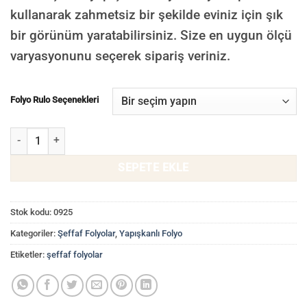
kullanarak zahmetsiz bir şekilde eviniz için şık
bir görünüm yaratabilirsiniz. Size en uygun ölçü
varyasyonunu seçerek sipariş veriniz.
Folyo Rulo Seçenekleri
Motifli Şeffaf Yapışkanlı Folyo, Buzlu Cam Filmi 0925 adet
SEPETE EKLE
Stok kodu:
0925
Kategoriler:
Şeffaf Folyolar
,
Yapışkanlı Folyo
Etiketler:
şeffaf folyolar