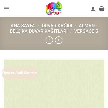
İçeriğe
atla
ANA SAYFA
/
DUVAR KAĞIDI
/
ALMAN -
BELÇIKA DUVAR KAĞITLARI
/
VERSACE 5
Fiyat ve Stok Sorunuz