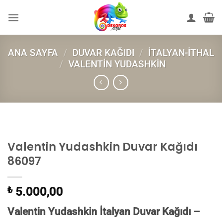
İçeriğe
atla
ANA SAYFA
/
DUVAR KAĞIDI
/
İTALYAN-İTHAL
/
VALENTIN YUDASHKIN
Valentin Yudashkin Duvar Kağıdı
86097
₺
5.000,00
Valentin Yudashkin İtalyan Duvar Kağıdı –