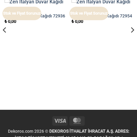
ZEN
ZEN
Stok ve Fiyat Sorunuz
Stok ve Fiyat Sorunuz
Zen İtalyan Duvar Kağıdı 72936
Zen İtalyan Duvar Kağıdı 72954
₺
0,00
₺
0,00
Visa
MasterCard
Dekoros.com 2026 ©
DEKOROS İTHALAT İHRACAT A.Ş. ADRES: