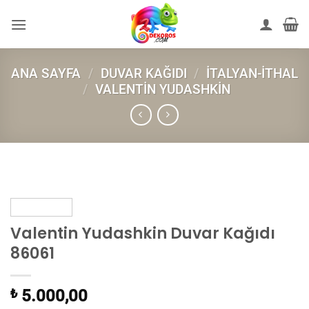
İçeriğe
atla
ANA SAYFA
/
DUVAR KAĞIDI
/
İTALYAN-İTHAL
/
VALENTIN YUDASHKIN
Valentin Yudashkin Duvar Kağıdı
86061
₺
5.000,00