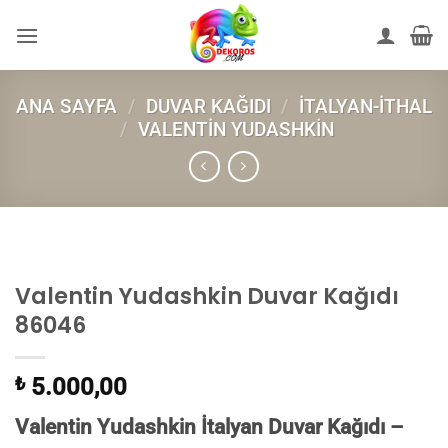
İçeriğe
atla
ANA SAYFA
/
DUVAR KAĞIDI
/
İTALYAN-İTHAL
/
VALENTIN YUDASHKIN
Valentin Yudashkin Duvar Kağıdı
86046
₺
5.000,00
Valentin Yudashkin İtalyan Duvar Kağıdı –