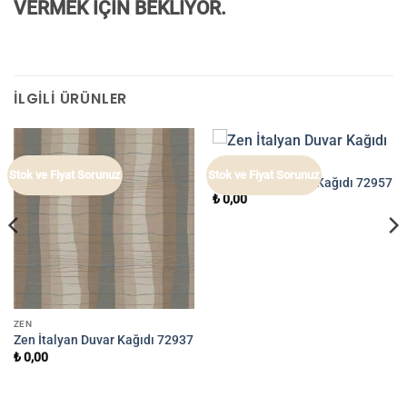
VERMEK İÇİN BEKLİYOR.
İLGILI ÜRÜNLER
ZEN
Stok ve Fiyat Sorunuz
Stok ve Fiyat Sorunuz
Zen İtalyan Duvar Kağıdı 72957
₺
0,00
ZEN
Zen İtalyan Duvar Kağıdı 72937
₺
0,00