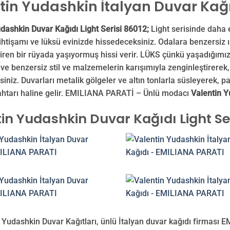
tin Yudashkin İtalyan Duvar Kağ
dashkin Duvar Kağıdı Light Serisi 86012;
Light serisinde daha 
 ihtişamı ve lüksü evinizde hissedeceksiniz. Odalara benzersiz ış
tiren bir rüyada yaşıyormuş hissi verir. LÜKS çünkü yaşadığımız 
ve benzersiz stil ve malzemelerin karışımıyla zenginleştirere
niz. Duvarları metalik gölgeler ve altın tonlarla süsleyerek, parla
nahtarı haline gelir. EMILIANA PARATİ – Ünlü modacı
Valentin 
in Yudashkin Duvar Kağıdı Light Ser
 Yudashkin Duvar Kağıtları, ünlü İtalyan duvar kağıdı firması