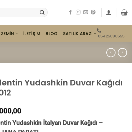
ZEMIN
SATILIK ARAZI
İLETIŞIM
BLOG
05425090555
lentin Yudashkin Duvar Kağıdı
012
000,00
ntin Yudashkin İtalyan Duvar Kağıdı –