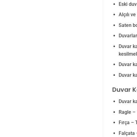
Eski duv
Alçılı v
Saten bo
Duvarlar
Duvar ka
kesilmeli
Duvar ka
Duvar ka
Duvar K
Duvar ka
Ragle –
Fırça – 
Falçata 