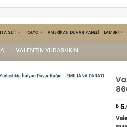
ITA SETI
FOLYO
LAMBRI
AMERIKAN DUVAR PANELI
HAL
/
VALENTIN YUDASHKIN
Va
86
5.
₺
Vale