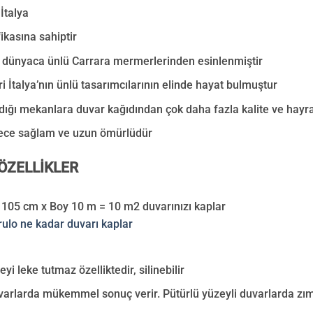
İtalya
fikasına sahiptir
 dünyaca ünlü Carrara mermerlerinden esinlenmiştir
i İtalya’nın ünlü tasarımcılarının elinde hayat bulmuştur
ığı mekanlara duvar kağıdından çok daha fazla kalite ve hayra
ece sağlam ve uzun ömürlüdür
ÖZELLİKLER
 105 cm x Boy 10 m = 10 m2 duvarınızı kaplar
eyi leke tutmaz özelliktedir, silinebilir
uvarlarda mükemmel sonuç verir. Pütürlü yüzeyli duvarlarda zı