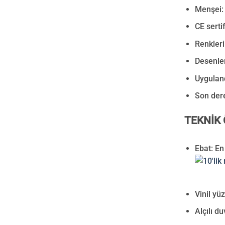
Menşei: 
CE serti
Renkleri
Desenler
Uyguland
Son der
TEKNİK 
Ebat: En
Vinil yüz
Alçılı d