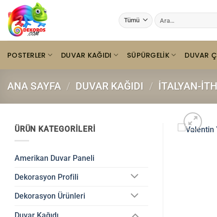
İçeriğe
Ara:
atla
POSTERLER
DUVAR KAĞIDI
SÜPÜRGELIK
DUVAR Ç
ANA SAYFA
/
DUVAR KAĞIDI
/
İTALYAN-İT
ÜRÜN KATEGORILERI
Amerikan Duvar Paneli
Dekorasyon Profili
Dekorasyon Ürünleri
Duvar Kağıdı