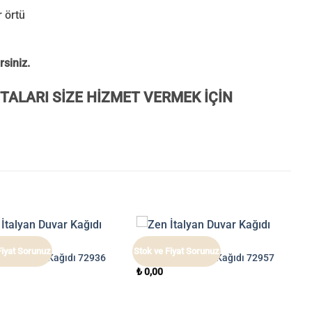
r örtü
rsiniz.
TALARI SİZE HİZMET VERMEK İÇİN
ZEN
Fiyat Sorunuz
Stok ve Fiyat Sorunuz
alyan Duvar Kağıdı 72936
Zen İtalyan Duvar Kağıdı 72957
₺
0,00