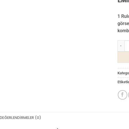
EMI
1 Rul
görse
kombin
Valent
Kategor
Etiketl
DEĞERLENDIRMELER (0)