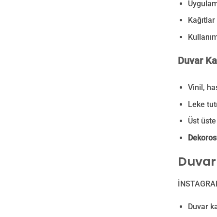
Uygulama
Kağıtlar
Kullanım
Duvar Kağ
Vinil, h
Leke tut
Üst üste 
Dekoros’
Duvar 
İNSTAGRA
Duvar ka