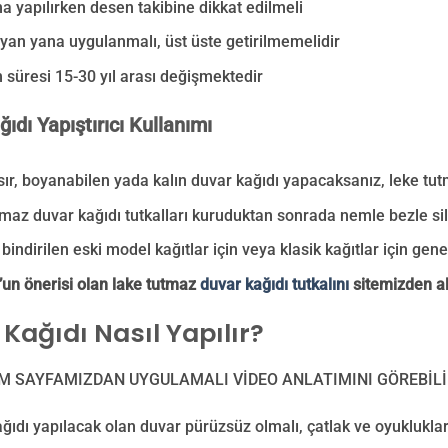
 yapılırken desen takibine dikkat edilmeli
 yan yana uygulanmalı, üst üste getirilmemelidir
 süresi 15-30 yıl arası değişmektedir
ıdı Yapıştırıcı Kullanımı
asır, boyanabilen yada kalın duvar kağıdı yapacaksanız, leke tut
maz duvar kağıdı tutkalları kuruduktan sonrada nemle bezle sili
bindirilen eski model kağıtlar için veya klasik kağıtlar için genel 
un önerisi olan lake tutmaz
duvar kağıdı tutkalını
sitemizden ala
Kağıdı Nasıl Yapılır?
M SAYFAMIZDAN UYGULAMALI VİDEO ANLATIMINI GÖREBİLİ
ğıdı yapılacak olan duvar pürüzsüz olmalı, çatlak ve oyukluklar