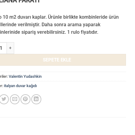
LIANA PARATI
o 10 m2 duvarı kaplar. Ürünle birlikte kombinleride ürün
llerinde verilmiştir. Daha sonra arama yaparak
lerinide sipariş verebilirsiniz. 1 rulo fiyatıdır.
in Yudashkin Duvar Kağıdı 86012 adet
SEPETE EKLE
iler:
Valentin Yudashkin
er:
italyan duvar kağıdı