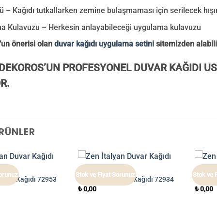
tü – Kağıdı tutkallarken zemine bulaşmaması için serilecek hışı
a Kulavuzu – Herkesin anlayabileceği uygulama kulavuzu
un önerisi olan
duvar kağıdı uygulama setini
sitemizden alabili
DEKOROS’UN PROFESYONEL DUVAR KAĞIDI US
R.
ÜRÜNLER
ZEN
ZEN
Sorunuz
Stok ve Fiyat Sorunuz
Stok ve 
Duvar Kağıdı 72953
Zen İtalyan Duvar Kağıdı 72934
Zen İt
₺
0,00
₺
0,00