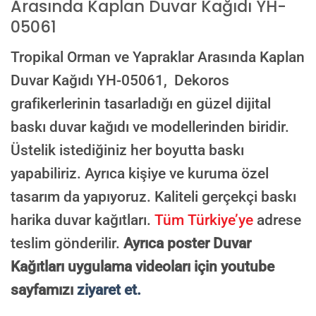
Arasında Kaplan Duvar Kağıdı YH-
05061
E-posta ile de gönderebilirsiniz:
info@dekoros.com
Tropikal Orman ve Yapraklar Arasında Kaplan
NOTLAR
Duvar Kağıdı YH-05061,
Dekoros
grafikerlerinin tasarladığı en güzel dijital
baskı duvar kağıdı ve modellerinden biridir.
Süreç Bilgilendirmesi
Üstelik istediğiniz her boyutta baskı
Görseliniz baskıya alınmadan önce ölçüye göre düzenlenmiş son hali
onayınıza gönderilir. Onayınızdan sonra üretim yapılır.
yapabiliriz. Ayrıca kişiye ve kuruma özel
tasarım da yapıyoruz. Kaliteli gerçekçi baskı
AI TASARIMIYLA SIPARIŞ VER
ONAYINIZDAN SONRA BASKIYA GEÇILECEK
harika duvar kağıtları.
Tüm Türkiye’ye
adrese
teslim gönderilir.
Ayrıca poster Duvar
Kağıtları uygulama videoları için youtube
sayfamızı
ziyaret et.