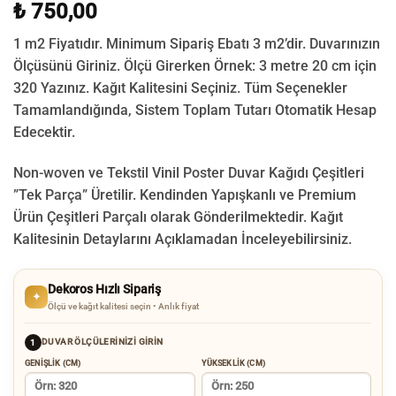
₺ 750,00
1 m2 Fiyatıdır. Minimum Sipariş Ebatı 3 m2’dir. Duvarınızın
Ölçüsünü Giriniz. Ölçü Girerken Örnek: 3 metre 20 cm için
320 Yazınız. Kağıt Kalitesini Seçiniz. Tüm Seçenekler
Tamamlandığında, Sistem Toplam Tutarı Otomatik Hesap
Edecektir.
Non-woven ve Tekstil Vinil Poster Duvar Kağıdı Çeşitleri
”Tek Parça” Üretilir.
Kendinden Yapışkanlı ve Premium
Ürün Çeşitleri Parçalı olarak Gönderilmektedir.
Kağıt
Kalitesinin Detaylarını Açıklamadan İnceleyebilirsiniz.
Dekoros Hızlı Sipariş
✦
Ölçü ve kağıt kalitesi seçin • Anlık fiyat
DUVAR ÖLÇÜLERINIZI GIRIN
1
GENIŞLIK (CM)
YÜKSEKLIK (CM)