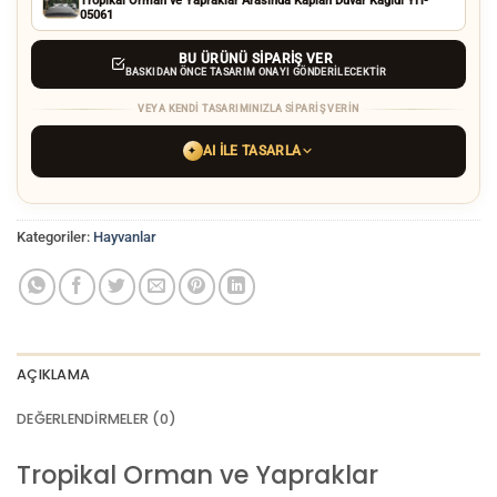
Tropikal Orman ve Yapraklar Arasında Kaplan Duvar Kağıdı YH-
05061
BU ÜRÜNÜ SIPARIŞ VER
BASKIDAN ÖNCE TASARIM ONAYI GÖNDERILECEKTIR
VEYA KENDI TASARIMINIZLA SIPARIŞ VERIN
AI ILE TASARLA
✦
YAPAY ZEKA TASARIM ARACINI SEÇIN
Kategoriler:
Hayvanlar
ChatGPT
Gemini
Grok
Tercih ettiğiniz AI aracı ile
hayalinizdeki görseli oluşturun. Biz çözünürlüğü
baskı kalitesine yükseltip
üretim yaparız.
AÇIKLAMA
AI görselinizi yüklemek için tıklayın
JPG, PNG veya WEBP — maks 10 MB
DEĞERLENDIRMELER (0)
VEYA
GÖRSEL LINKI
Tropikal Orman ve Yapraklar