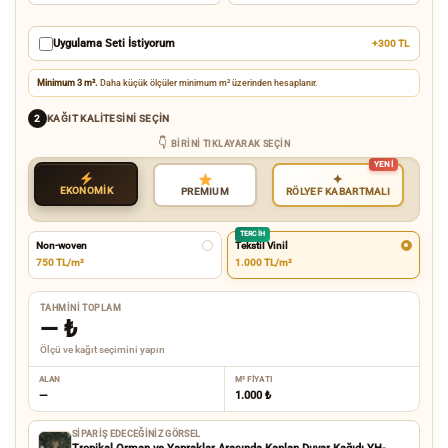
Uygulama Seti İstiyorum
+300 TL
Minimum 3 m².
Daha küçük ölçüler minimum m² üzerinden hesaplanır.
KAĞIT KALITESINI SEÇIN
2
BIRINI TIKLAYARAK SEÇIN
✦
EKONOMİK
RÖLYEF KABARTMALI
PREMIUM
TERCIH
Non-woven
Tekstil Vinil
750 TL/m²
1.000 TL/m²
TAHMINI TOPLAM
—
₺
Ölçü ve kağıt seçimini yapın
ALAN
M² FIYATI
—
1.000 ₺
SIPARIŞ EDECEĞINIZ GÖRSEL