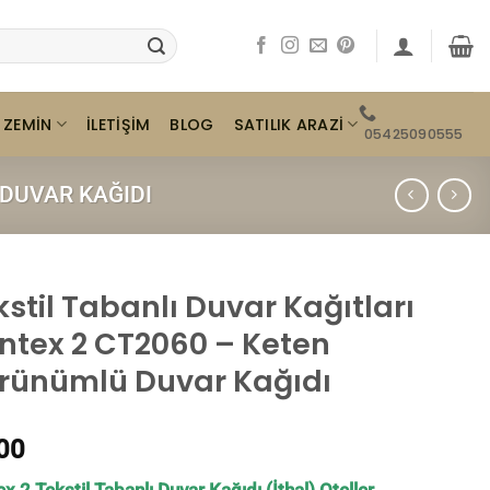
ZEMIN
SATILIK ARAZI
İLETIŞIM
BLOG
05425090555
 DUVAR KAĞIDI
kstil Tabanlı Duvar Kağıtları
ntex 2 CT2060 – Keten
rünümlü Duvar Kağıdı
00