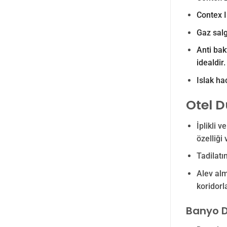
Contex I
Gaz sal
Anti bak
idealdir.
Islak ha
Otel D
İplikli 
özelliği 
Tadilatı
Alev alm
koridorla
Banyo D