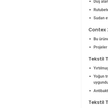
Duş alan
Rutubete
Sudan et
Contex 2
Bu üründ
Projeler
Tekstil 
Yırtılma
Yoğun tr
uygundu
Antibakt
Tekstil 