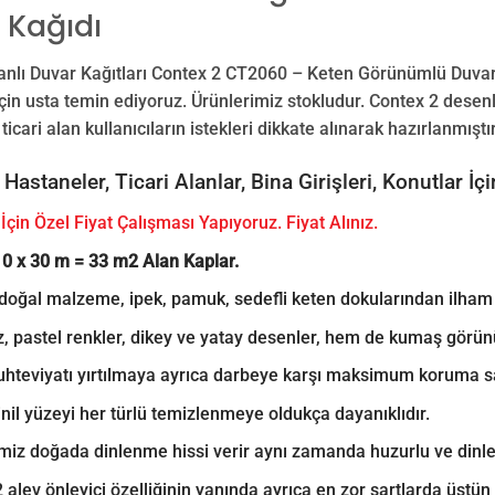
 Kağıdı
anlı Duvar Kağıtları Contex 2 CT2060 – Keten Görünümlü Duvar
in usta temin ediyoruz. Ürünlerimiz stokludur. Contex 2 desenl
icari alan kullanıcıların istekleri dikkate alınarak hazırlanmıştır
, Hastaneler, Ticari Alanlar, Bina Girişleri, Konutlar 
 İçin Özel Fiyat Çalışması Yapıyoruz. Fiyat Alınız.
10 x 30 m = 33 m2 Alan Kaplar.
oğal malzeme, ipek, pamuk, sedefli keten dokularından ilham al
 pastel renkler, dikey ve yatay desenler, hem de kumaş görünüm
muhteviyatı yırtılmaya ayrıca darbeye karşı maksimum koruma s
nil yüzeyi her türlü temizlenmeye oldukça dayanıklıdır.
miz doğada dinlenme hissi verir aynı zamanda huzurlu ve dinlend
 alev önleyici özelliğinin yanında ayrıca en zor şartlarda üstün d