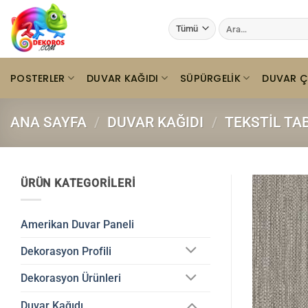
İçeriğe
Ara:
atla
POSTERLER
DUVAR KAĞIDI
SÜPÜRGELIK
DUVAR Ç
ANA SAYFA
/
DUVAR KAĞIDI
/
TEKSTIL TA
ÜRÜN KATEGORILERI
Amerikan Duvar Paneli
Dekorasyon Profili
Dekorasyon Ürünleri
Duvar Kağıdı