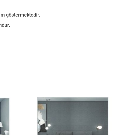
nım göstermektedir.
ndur.