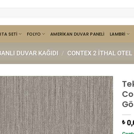
ITA SETI
FOLYO
LAMBRI
AMERIKAN DUVAR PANELI
BANLI DUVAR KAĞIDI
/
CONTEX 2 İTHAL OTEL
Te
Co
Gö
0,
₺