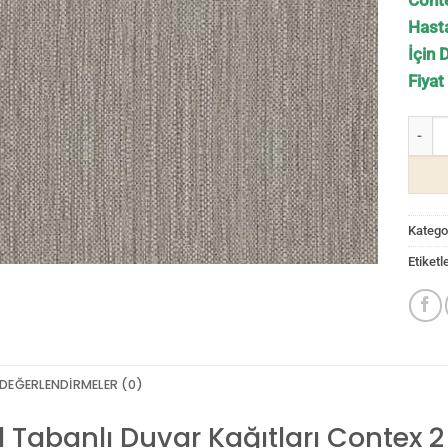
Conte
Hasta
İçin 
Fiyat
Teksti
Kategor
Etiketl
DEĞERLENDIRMELER (0)
il Tabanlı Duvar Kağıtları Conte