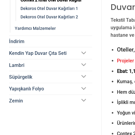
Contex 2 İthal Otel Duvar Kağıdı
Duvar
Dekoros Otel Duvar Kağıtları 1
Dekoros Otel Duvar Kağıtları 2
Tekstil Tab
uygulama iç
Yardımcı Malzemeler
hastane ve t
İndirim
Oteller
Kendin Yap Duvar Çıta Seti
Projeler
Lambri
Ebat: 1,
Süpürgelik
Kumaş, d
Yapışkanlı Folyo
Hem düz,
Zemin
İplikli 
Yoğun vi
Ürünleri
Contex 2