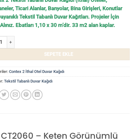
x 2 Tekstil Tabanlı Duvar Kağıdı (İthal) Oteller,
neler, Ticari Alanlar, Banyolar, Bina Girişleri, Konutlar
Dayanıklı Tekstil Tabanlı Duvar Kağıtları. Projeler İçin
 Alınız. Ebatları 1,10 x 30 m’dir. 33 m2 alan kaplar.
l Tabanlı Duvar Kağıtları Contex 2 CT2060 - Keten Görünümlü Duvar Ka
SEPETE EKLE
iler:
Contex 2 İthal Otel Duvar Kağıdı
er:
Tekstil Tabanlı Duvar Kağıdı
x 2 CT2060 – Keten Görünümlü