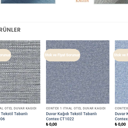
ÜRÜNLER
Sorunuz
Stok ve Fiyat Sorunuz
Stok ve 
AL OTEL DUVAR KAĞIDI
CONTEX 1 İTHAL OTEL DUVAR KAĞIDI
CONTEX
 Tekstil Tabanlı
Duvar Kağıdı Tekstil Tabanlı
Duvar K
006
Contex CT1022
Contex
₺
0,00
₺
0,00