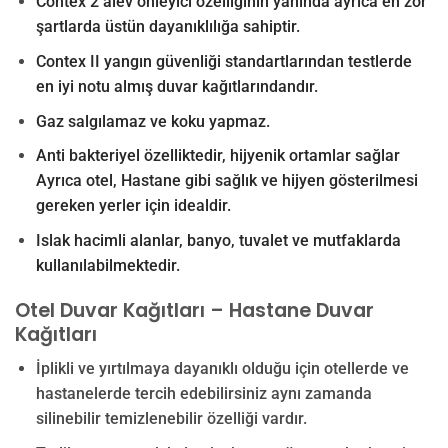
Contex 2 alev önleyici özelliğinin yanında ayrıca en zor
şartlarda üstün dayanıklılığa sahiptir.
Contex II yangın güvenliği standartlarından testlerde
en iyi notu almış duvar kağıtlarındandır.
Gaz salgılamaz ve koku yapmaz.
Anti bakteriyel özelliktedir, hijyenik ortamlar sağlar
Ayrıca o
tel, Hastane gibi sağlık ve hijyen gösterilmesi
gereken yerler için idealdir.
Islak hacimli alanlar, banyo, tuvalet ve mutfaklarda
kullanılabilmektedir.
Otel Duvar Kağıtları – Hastane Duvar
Kağıtları
İplikli ve yırtılmaya dayanıklı olduğu için otellerde ve
hastanelerde tercih edebilirsiniz aynı zamanda
silinebilir temizlenebilir özelliği vardır.