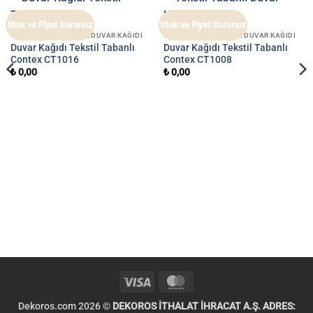
Stok ve Fiyat Sorunuz
Stok ve Fiyat Sorunuz
CONTEX 1 İTHAL OTEL DUVAR KAĞIDI
CONTEX 1 İTHAL OTEL DUVAR KAĞIDI
Duvar Kağıdı Tekstil Tabanlı
Duvar Kağıdı Tekstil Tabanlı
Contex CT1016
Contex CT1008
₺
0,00
₺
0,00
Visa
MasterCard
Dekoros.com 2026 ©
DEKOROS İTHALAT İHRACAT A.Ş. ADRES: