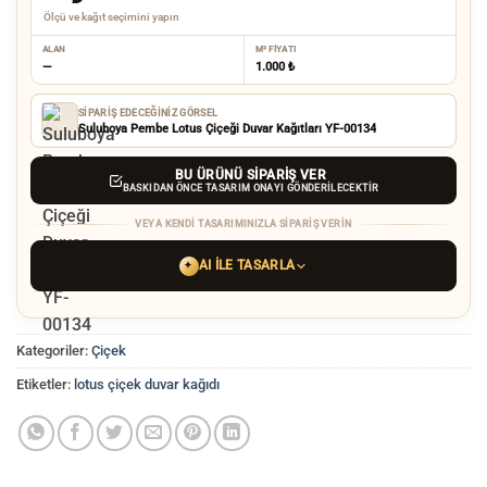
Ölçü ve kağıt seçimini yapın
ALAN
M² FIYATI
—
1.000 ₺
SIPARIŞ EDECEĞINIZ GÖRSEL
Suluboya Pembe Lotus Çiçeği Duvar Kağıtları YF-00134
BU ÜRÜNÜ SIPARIŞ VER
BASKIDAN ÖNCE TASARIM ONAYI GÖNDERILECEKTIR
VEYA KENDI TASARIMINIZLA SIPARIŞ VERIN
AI ILE TASARLA
✦
YAPAY ZEKA TASARIM ARACINI SEÇIN
Kategoriler:
Çiçek
ChatGPT
Gemini
Grok
Etiketler:
lotus çiçek duvar kağıdı
Tercih ettiğiniz AI aracı ile
hayalinizdeki görseli oluşturun. Biz çözünürlüğü
baskı kalitesine yükseltip
üretim yaparız.