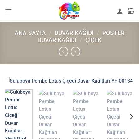
İçeriğe
atla
ANA SAYFA
/
DUVAR KAĞIDI
/
POSTER
DUVAR KAĞIDI
/
ÇIÇEK