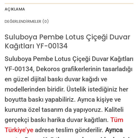
AI görselinizi yüklemek için tıklayın
JPG, PNG veya WEBP — maks 10 MB
AÇIKLAMA
VEYA
DEĞERLENDIRMELER (0)
GÖRSEL LINKI
Suluboya Pembe Lotus Çiçeği Duvar
Kağıtları YF-00134
E-posta ile de gönderebilirsiniz:
info@dekoros.com
Suluboya Pembe Lotus Çiçeği Duvar Kağıtları
NOTLAR
YF-00134,
Dekoros grafikerlerinin tasarladığı
en güzel dijital baskı duvar kağıdı ve
modellerinden biridir. Üstelik istediğiniz her
Süreç Bilgilendirmesi
boyutta baskı yapabiliriz. Ayrıca kişiye ve
Görseliniz baskıya alınmadan önce ölçüye göre düzenlenmiş son hali
onayınıza gönderilir. Onayınızdan sonra üretim yapılır.
kuruma özel tasarım da yapıyoruz. Kaliteli
AI TASARIMIYLA SIPARIŞ VER
gerçekçi baskı harika duvar kağıtları.
Tüm
ONAYINIZDAN SONRA BASKIYA GEÇILECEK
Türkiye’ye
adrese teslim gönderilir.
Ayrıca