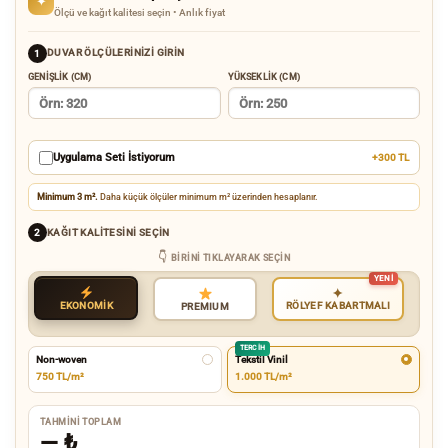
✦
Ölçü ve kağıt kalitesi seçin • Anlık fiyat
DUVAR ÖLÇÜLERINIZI GIRIN
1
GENIŞLIK (CM)
YÜKSEKLIK (CM)
Uygulama Seti İstiyorum
+300 TL
Minimum 3 m².
Daha küçük ölçüler minimum m² üzerinden hesaplanır.
KAĞIT KALITESINI SEÇIN
2
BIRINI TIKLAYARAK SEÇIN
✦
EKONOMİK
RÖLYEF KABARTMALI
PREMIUM
TERCIH
Non-woven
Tekstil Vinil
750 TL/m²
1.000 TL/m²
TAHMINI TOPLAM
—
₺