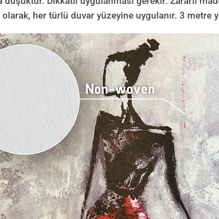
 düşüktür. Dikkatli uygulanması gerekir. Zararlı mad
 olarak, her türlü duvar yüzeyine uygulanır. 3 metre y