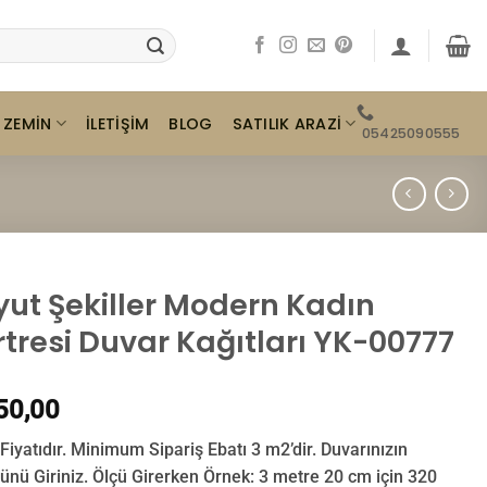
ZEMIN
SATILIK ARAZI
İLETIŞIM
BLOG
05425090555
yut Şekiller Modern Kadın
rtresi Duvar Kağıtları YK-00777
50,00
Fiyatıdır. Minimum Sipariş Ebatı 3 m2’dir. Duvarınızın
ünü Giriniz. Ölçü Girerken Örnek: 3 metre 20 cm için 320