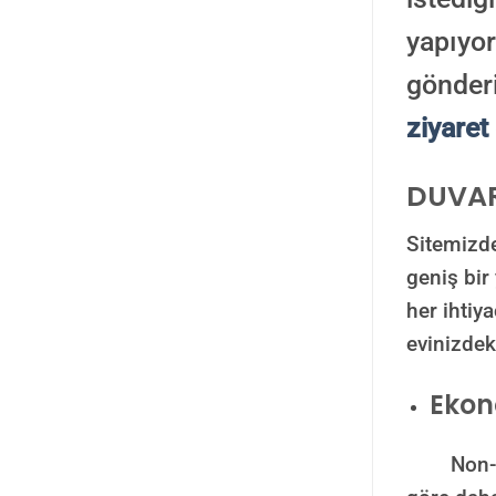
yapıyor
gönderi
ziyaret 
DUVAR
Sitemizde
geniş bi
her ihtiy
evinizdek
Ekon
Non-woven