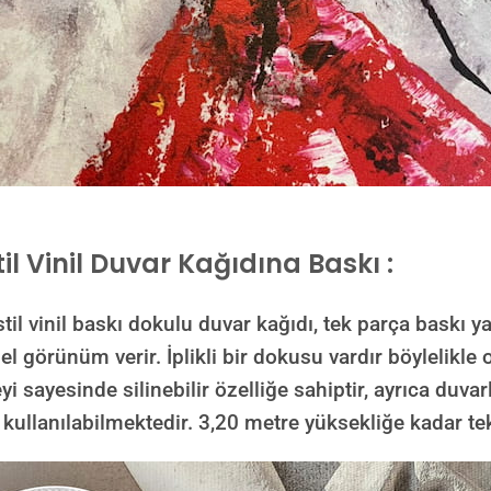
il Vinil Duvar Kağıdına Baskı :
inil baskı dokulu duvar kağıdı, tek parça baskı yap
görünüm verir. İplikli bir dokusu vardır böylelikle ol
yi sayesinde silinebilir özelliğe sahiptir, ayrıca duvar
 kullanılabilmektedir.
3,20 metre yüksekliğe kadar tek