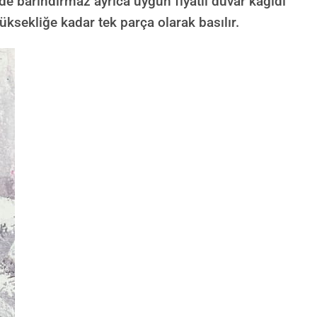
de barındırmaz ayrıca uygun fiyatlı duvar kağıdı
üksekliğe kadar tek parça olarak basılır.