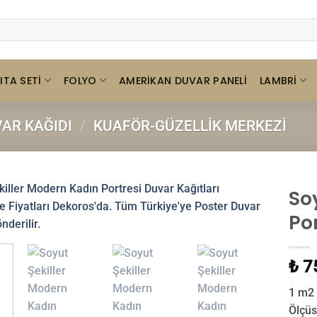
ITA SETI
FOLYO
LAMBRI
AMERIKAN DUVAR PANELI
AR KAĞIDI
/
KUAFÖR-GÜZELLIK MERKEZI
So
Po
₺ 7
1 m2 
Ölçüs