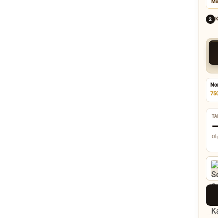
Mi
K
2
No
75
TA
Ölç