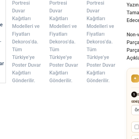
Yazın
Tamam
Edece
Non-w
Parça”
Parça
Açıkl
✦
D
1
GENIŞ