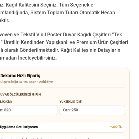
ız. Kağıt Kalitesini Seçiniz. Tüm Seçenekler
landığında, Sistem Toplam Tutarı Otomatik Hesap
ktir.
oven ve Tekstil Vinil Poster Duvar Kağıdı Çeşitleri ”Tek
 Üretilir.
Kendinden Yapışkanlı ve Premium Ürün Çeşitleri
lı olarak Gönderilmektedir.
Kağıt Kalitesinin Detaylarını
amadan İnceleyebilirsiniz.
Dekoros Hızlı Sipariş
Ölçü ve kağıt kalitesi seçin • Anlık fiyat
UVAR ÖLÇÜLERINIZI GIRIN
LIK (CM)
YÜKSEKLIK (CM)
Uygulama Seti İstiyorum
+300 TL