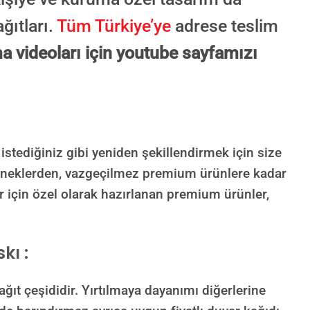
ğıtları.
Tüm Türkiye’ye
adrese teslim
a videoları için youtube sayfamızı
Süreç Bilgilendirmesi
Görseliniz baskıya alınmadan önce ölçüye göre düzenlenmiş son hali onayınıza
gönderilir. Onayınızdan sonra üretim yapılır.
AI TASARIMIYLA SIPARIŞ VER
ONAYINIZDAN SONRA BASKIYA GEÇILECEK
 istediğiniz gibi yeniden şekillendirmek için size
eneklerden, vazgeçilmez premium ürünlere kadar
r için özel olarak hazırlanan premium ürünler,
kı :
t çeşididir. Yırtılmaya dayanımı diğerlerine