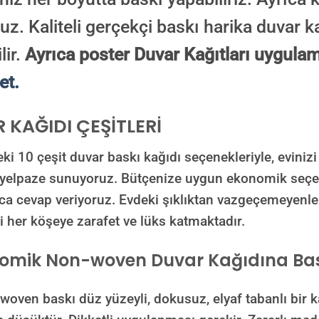
uz. Kaliteli gerçekçi baskı harika duvar ka
lir.
Ayrıca poster Duvar Kağıtları uygulam
et.
 KAĞIDI ÇEŞİTLERİ
ki 10 çeşit duvar baskı kağıdı seçenekleriyle, evinizi
r yelpaze sunuyoruz. Bütçenize uygun ekonomik seç
aca cevap veriyoruz. Evdeki şıklıktan vazgeçemeyenle
i her köşeye zarafet ve lüks katmaktadır.
omik Non-woven Duvar Kağıdına Bas
 baskı düz yüzeyli, dokusuz, elyaf tabanlı bir kağı