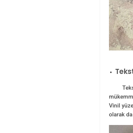
Tekst
Tekstil v
mükemmel 
Vinil yüze
olarak da