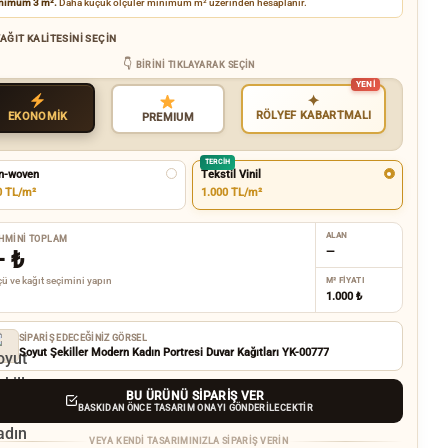
nimum 3 m².
Daha küçük ölçüler minimum m² üzerinden hesaplanır.
AĞIT KALITESINI SEÇIN
BIRINI TIKLAYARAK SEÇIN
✦
RÖLYEF KABARTMALI
EKONOMİK
PREMIUM
TERCIH
n-woven
Tekstil Vinil
0 TL/m²
1.000 TL/m²
ALAN
HMINI TOPLAM
—
—
₺
ü ve kağıt seçimini yapın
M² FIYATI
1.000 ₺
SIPARIŞ EDECEĞINIZ GÖRSEL
Soyut Şekiller Modern Kadın Portresi Duvar Kağıtları YK-00777
BU ÜRÜNÜ SIPARIŞ VER
BASKIDAN ÖNCE TASARIM ONAYI GÖNDERILECEKTIR
VEYA KENDI TASARIMINIZLA SIPARIŞ VERIN