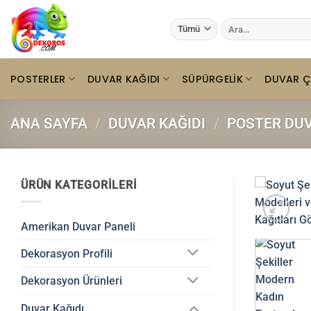
İçeriğe
Ara:
atla
POSTERLER
DUVAR KAĞIDI
SÜPÜRGELIK
DUVAR Ç
ANA SAYFA
/
DUVAR KAĞIDI
/
POSTER DUV
ÜRÜN KATEGORILERI
Amerikan Duvar Paneli
Dekorasyon Profili
Dekorasyon Ürünleri
Duvar Kağıdı