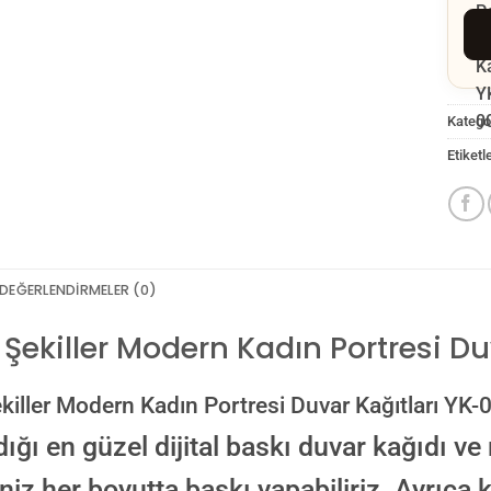
Kategor
Etiketl
DEĞERLENDIRMELER (0)
 Şekiller Modern Kadın Portresi D
GÖ
killer Modern Kadın Portresi Duvar Kağıtları YK
dığı en güzel dijital baskı duvar kağıdı ve 
iniz her boyutta baskı yapabiliriz. Ayrıca
NO