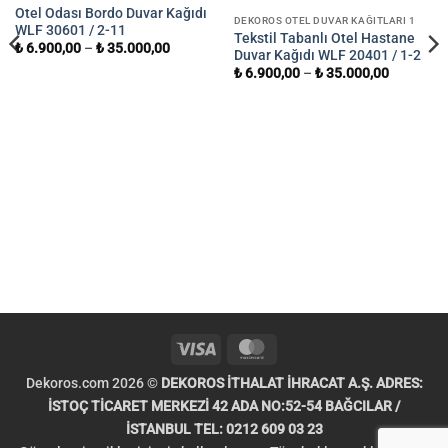
Otel Odası Bordo Duvar Kağıdı
DEKOROS OTEL DUVAR KAĞITLARI 1
WLF 30601 / 2-11
Tekstil Tabanlı Otel Hastane
₺
6.900,00
–
₺
35.000,00
Duvar Kağıdı WLF 20401 / 1-2
₺
6.900,00
–
₺
35.000,00
Visa
MasterCard
Dekoros.com 2026 ©
DEKOROS İTHALAT İHRACAT A.Ş. ADRES:
İSTOÇ TİCARET MERKEZİ 42 ADA NO:52-54 BAĞCILAR /
İSTANBUL TEL: 0212 609 03 23