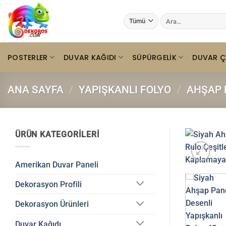
İçeriğe
Ara:
atla
POSTERLER
DUVAR KAĞIDI
SÜPÜRGELIK
DUVAR Ç
ANA SAYFA
/
YAPIŞKANLI FOLYO
/
AHŞAP 
ÜRÜN KATEGORILERI
Amerikan Duvar Paneli
Dekorasyon Profili
Dekorasyon Ürünleri
Duvar Kağıdı