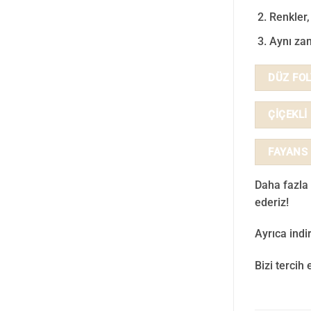
Renkler, 
Aynı zam
DÜZ FO
ÇİÇEKLİ
FAYANS
Daha fazla 
ederiz!
Ayrıca ind
Bizi tercih 