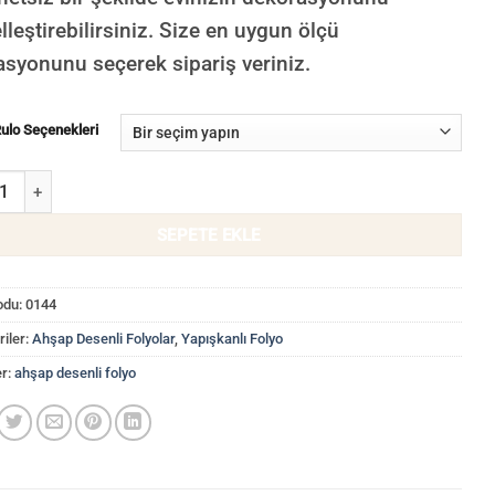
lleştirebilirsiniz. Size en uygun ölçü
asyonunu seçerek sipariş veriniz.
Rulo Seçenekleri
Ahşap Panel Desenli Yapışkanlı Folyo 0144 adet
SEPETE EKLE
odu:
0144
iler:
Ahşap Desenli Folyolar
,
Yapışkanlı Folyo
er:
ahşap desenli folyo