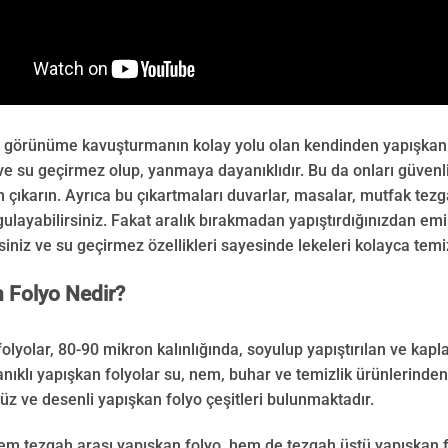
ir görünüme kavuşturmanın kolay yolu olan kendinden yapışkanlı 
 ve su geçirmez olup, yanmaya dayanıklıdır. Bu da onları güvenli 
çıkarın. Ayrıca bu çıkartmaları duvarlar, masalar, mutfak tezg
ulayabilirsiniz. Fakat aralık bırakmadan yapıştırdığınızdan emin
rsiniz ve su geçirmez özellikleri sayesinde lekeleri kolayca temiz
 Folyo Nedir?
folyolar, 80-90 mikron kalınlığında, soyulup yapıştırılan ve kapl
nıklı yapışkan folyolar su, nem, buhar ve temizlik ürünlerinde
üz ve desenli yapışkan folyo çeşitleri bulunmaktadır.
m tezgah arası yapışkan folyo, hem de tezgah üstü yapışkan f