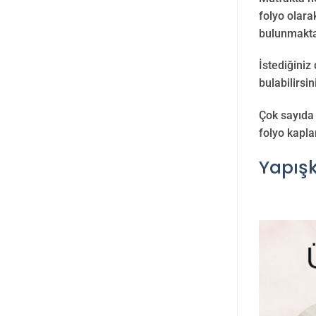
folyo olara
bulunmakta
İstediğiniz
bulabilirsin
Çok sayıda 
folyo kapla
Yapış