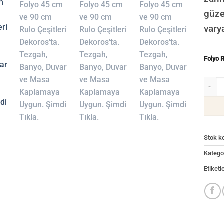
güze
vary
Folyo 
Siyah 
Stok k
Kategor
Etiketl