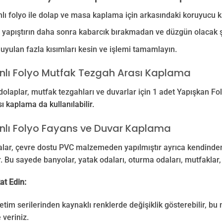
lı folyo ile dolap ve masa kaplama için arkasındaki koruyucu kağ
yapıştırın daha sonra kabarcık bırakmadan ve düzgün olacak şe
duyulan fazla kısımları kesin ve işlemi tamamlayın.
nlı Folyo Mutfak Tezgah Arası Kaplama
dolaplar, mutfak tezgahları ve duvarlar için 1 adet Yapışkan Fo
ı kaplama da kullanılabilir.
nlı Folyo Fayans ve Duvar Kaplama
lar, çevre dostu PVC malzemeden yapılmıştır ayrıca kendinden 
r. Bu sayede banyolar, yatak odaları, oturma odaları, mutfaklar,
at Edin:
retim serilerinden kaynaklı renklerde değişiklik gösterebilir, bu 
 veriniz.