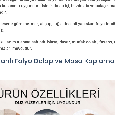
k kullanıma uygundur. Üstelik dolap içi, buzdolabı ve bulaşık ma
dır.
 desene göre mermer, ahşap, tuğla desenli yapışkan folyo tercih
iz.
kullanım alanına sahiptir. Masa, duvar, mutfak dolabı, fayans,
maları mevcuttur.
kanlı Folyo Dolap ve Masa Kaplama