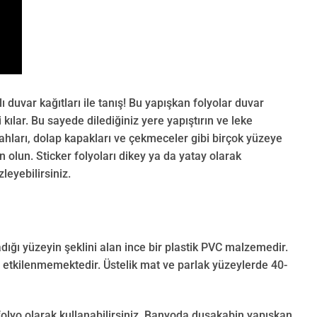
duvar kağıtları ile tanış! Bu yapışkan folyolar duvar
kılar. Bu sayede dilediğiniz yere yapıştırın ve leke
ahları, dolap kapakları ve çekmeceler gibi birçok yüzeye
 olun. Sticker folyoları dikey ya da yatay olarak
leyebilirsiniz.
adığı yüzeyin şeklini alan ince bir plastik PVC malzemedir.
n etkilenmemektedir. Üstelik mat ve parlak yüzeylerde 40-
olyo olarak kullanabilirsiniz. Banyoda duşakabin yapışkan