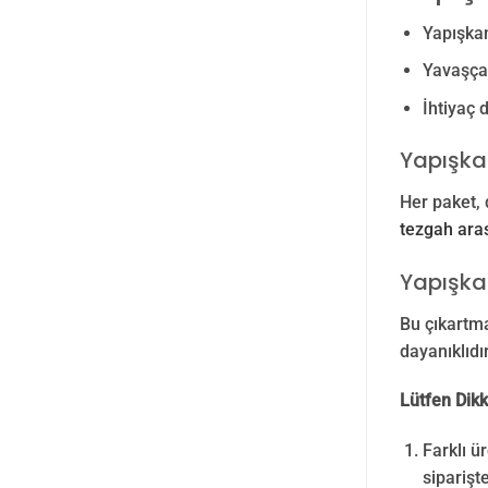
Yapışkan
Yavaşça 
İhtiyaç 
Yapışka
Her paket, 
tezgah aras
Yapışka
Bu çıkartma
dayanıklıdı
Lütfen Dikk
Farklı ü
siparişte