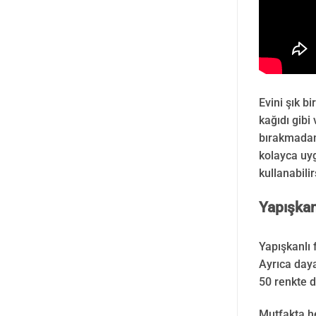
Evini şık b
kağıdı gibi
bırakmadan 
kolayca uyg
kullanabili
Yapışkan
Yapışkanlı 
Ayrıca daya
50 renkte d
Mutfakta he