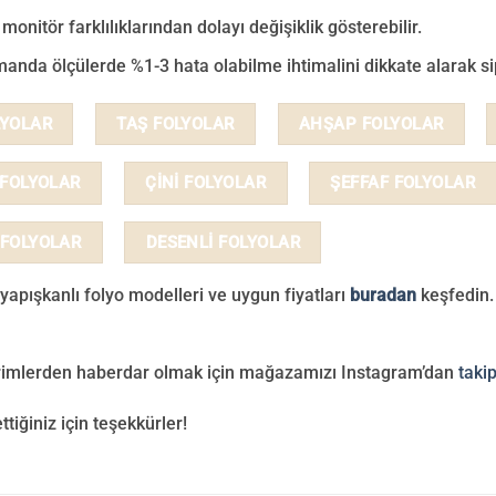
monitör farklılıklarından dolayı değişiklik gösterebilir.
anda ölçülerde %1-3 hata olabilme ihtimalini dikkate alarak sip
LYOLAR
TAŞ FOLYOLAR
AHŞAP FOLYOLAR
 FOLYOLAR
ÇİNİ FOLYOLAR
ŞEFFAF FOLYOLAR
 FOLYOLAR
DESENLİ FOLYOLAR
yapışkanlı folyo modelleri ve uygun fiyatları
buradan
keşfedin.
irimlerden haberdar olmak için mağazamızı Instagram’dan
taki
ettiğiniz için teşekkürler!