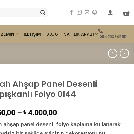
ZEMIN
SATILIK ARAZI
İLETIŞIM
BLOG
05425090555
yah Ahşap Panel Desenli
pışkanlı Folyo 0144
0,00
–
4.000,00
₺
h ahşap panel desenli folyo kaplama kullanarak
etsiz bir şekilde evinizin dekorasyonunu