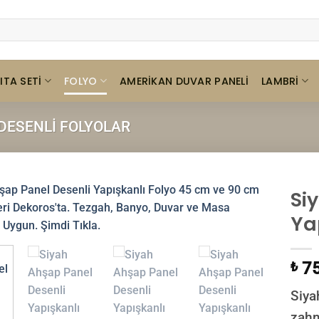
ITA SETI
FOLYO
LAMBRI
AMERIKAN DUVAR PANELI
DESENLI FOLYOLAR
Si
Ya
75
₺
Siya
zahm