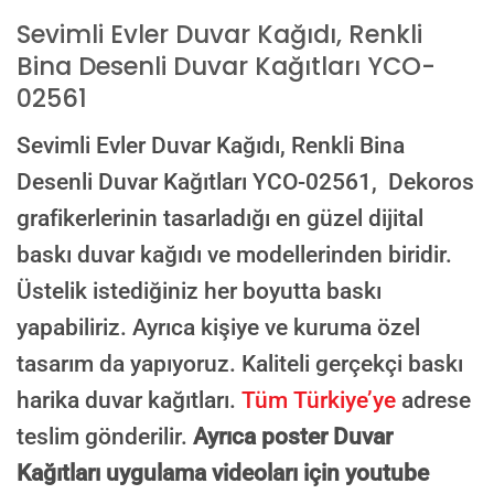
E-posta ile de gönderebilirsiniz:
Sevimli Evler Duvar Kağıdı, Renkli
info@dekoros.com
Bina Desenli Duvar Kağıtları YCO-
NOTLAR
02561
Sevimli Evler Duvar Kağıdı, Renkli Bina
Desenli Duvar Kağıtları YCO-02561,
Dekoros
Süreç Bilgilendirmesi
Görseliniz baskıya alınmadan önce ölçüye göre düzenlenmiş son hali
grafikerlerinin tasarladığı en güzel dijital
onayınıza gönderilir. Onayınızdan sonra üretim yapılır.
baskı duvar kağıdı ve modellerinden biridir.
AI TASARIMIYLA SIPARIŞ VER
ONAYINIZDAN SONRA BASKIYA GEÇILECEK
Üstelik istediğiniz her boyutta baskı
yapabiliriz. Ayrıca kişiye ve kuruma özel
tasarım da yapıyoruz. Kaliteli gerçekçi baskı
harika duvar kağıtları.
Tüm Türkiye’ye
adrese
teslim gönderilir.
Ayrıca poster Duvar
Kağıtları uygulama videoları için youtube