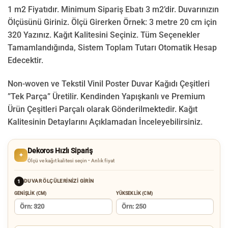
1 m2 Fiyatıdır. Minimum Sipariş Ebatı 3 m2’dir. Duvarınızın
Ölçüsünü Giriniz. Ölçü Girerken Örnek: 3 metre 20 cm için
320 Yazınız. Kağıt Kalitesini Seçiniz. Tüm Seçenekler
Tamamlandığında, Sistem Toplam Tutarı Otomatik Hesap
Edecektir.
Non-woven ve Tekstil Vinil Poster Duvar Kağıdı Çeşitleri
”Tek Parça” Üretilir.
Kendinden Yapışkanlı ve Premium
Ürün Çeşitleri Parçalı olarak Gönderilmektedir.
Kağıt
Kalitesinin Detaylarını Açıklamadan İnceleyebilirsiniz.
Dekoros Hızlı Sipariş
✦
Ölçü ve kağıt kalitesi seçin • Anlık fiyat
DUVAR ÖLÇÜLERINIZI GIRIN
1
GENIŞLIK (CM)
YÜKSEKLIK (CM)