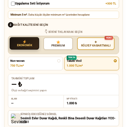
Uygulama Seti İstiyorum
+300 TL
Minimum 3 m².
Daha küçük ölçüler minimum m² üzerinden hesaplanır.
KAĞIT KALITESINI SEÇIN
2
BIRINI TIKLAYARAK SEÇIN
✦
EKONOMİK
RÖLYEF KABARTMALI
PREMIUM
TERCIH
Non-woven
Tekstil Vinil
750 TL/m²
1.000 TL/m²
TAHMINI TOPLAM
—
₺
Ölçü ve kağıt seçimini yapın
ALAN
M² FIYATI
—
1.000 ₺
SIPARIŞ EDECEĞINIZ GÖRSEL
Sevimli Evler Duvar Kağıdı, Renkli Bina Desenli Duvar Kağıtları YCO-
02561