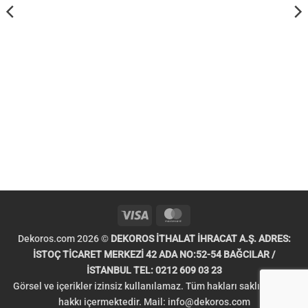
Visa
MasterCard
Dekoros.com 2026 ©
DEKOROS İTHALAT İHRACAT A.Ş. ADRES:
İSTOÇ TİCARET MERKEZİ 42 ADA NO:52-54 BAĞCILAR /
İSTANBUL TEL: 0212 609 03 23
Görsel ve içerikler izinsiz kullanılamaz. Tüm hakları saklıdır. Telif
hakkı içermektedir. Mail:
info@dekoros.com