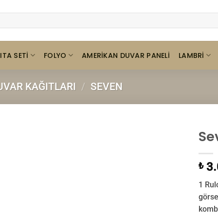
ITA SETI
FOLYO
LAMBRI
AMERIKAN DUVAR PANELI
VAR KAĞITLARI
/
SEVEN
Se
3.
₺
1 Rul
görse
kombin