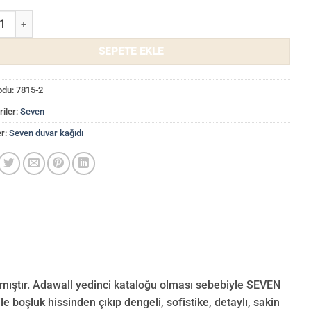
Duvar Kağıdı 7815-2 adet
SEPETE EKLE
odu:
7815-2
iler:
Seven
er:
Seven duvar kağıdı
anmıştır. Adawall yedinci kataloğu olması sebebiyle SEVEN
e boşluk hissinden çıkıp dengeli, sofistike, detaylı, sakin