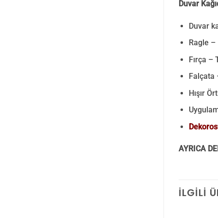
Duvar Kağı
Duvar ka
Ragle –
Fırça – 
Falçata 
Hışır Ör
Uygulam
Dekoros’
AYRICA DE
İLGILI 