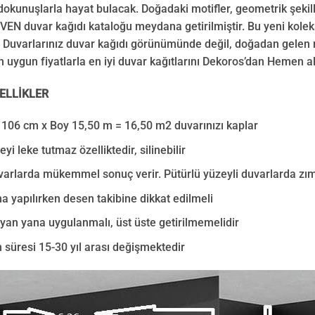
dokunuşlarla hayat bulacak. Doğadaki motifler, geometrik şekill
VEN duvar kağıdı kataloğu meydana getirilmiştir. Bu yeni kol
. Duvarlarınız duvar kağıdı görünümünde değil, doğadan gelen
En uygun fiyatlarla en iyi duvar kağıtlarını Dekoros’dan Hemen 
ELLİKLER
 106 cm x Boy 15,50 m = 16,50 m2 duvarınızı kaplar
eyi leke tutmaz özelliktedir, silinebilir
uvarlarda mükemmel sonuç verir. Pütürlü yüzeyli duvarlarda zı
 yapılırken desen takibine dikkat edilmeli
 yan yana uygulanmalı, üst üste getirilmemelidir
 süresi 15-30 yıl arası değişmektedir