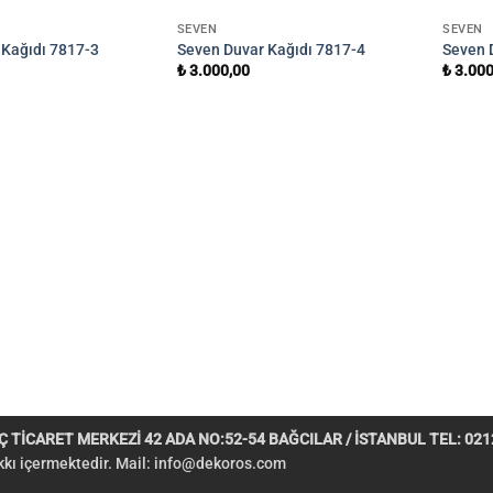
SEVEN
SEVEN
 Kağıdı 7817-3
Seven Duvar Kağıdı 7817-4
Seven 
₺
3.000,00
₺
3.000
 TİCARET MERKEZİ 42 ADA NO:52-54 BAĞCILAR / İSTANBUL TEL: 0212
akkı içermektedir. Mail:
info@dekoros.com