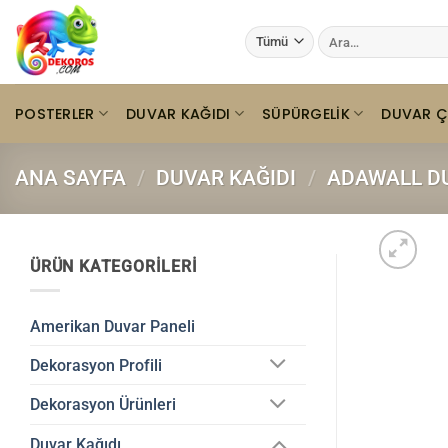
İçeriğe
Ara:
atla
POSTERLER
DUVAR KAĞIDI
SÜPÜRGELIK
DUVAR Ç
ANA SAYFA
/
DUVAR KAĞIDI
/
ADAWALL DU
ÜRÜN KATEGORILERI
Amerikan Duvar Paneli
Dekorasyon Profili
Dekorasyon Ürünleri
Duvar Kağıdı