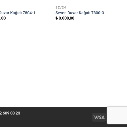
SEVEN
Duvar Kağıdı 7804-1
Seven Duvar Kağıdı 7800-3
,00
₺
3.000,00
 609 03 23
Visa
Mas