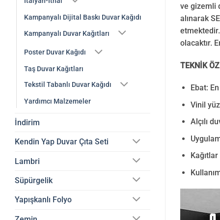
İtalyan-İthal
ve gizemli 
Kampanyalı Dijital Baskı Duvar Kağıdı
alınarak SE
etmektedir
Kampanyalı Duvar Kağıtları
olacaktır. 
Poster Duvar Kağıdı
TEKNİK ÖZ
Taş Duvar Kağıtları
Tekstil Tabanlı Duvar Kağıdı
Ebat: En
Yardımcı Malzemeler
Vinil yüz
Alçılı d
İndirim
Uygulama
Kendin Yap Duvar Çıta Seti
Kağıtlar
Lambri
Kullanım
Süpürgelik
Yapışkanlı Folyo
Zemin