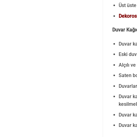
Üst üste 
Dekoros’
Duvar Kağıd
Duvar ka
Eski duv
Alçılı v
Saten bo
Duvarlar
Duvar ka
kesilmeli
Duvar ka
Duvar ka