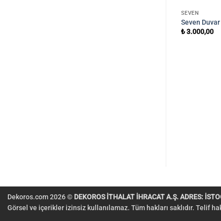
SEVEN
Seven Duvar
₺
3.000,00
SEVEN
ı 7800-2
Seven Duvar Kağıdı 7803-4
₺
3.000,00
Dekoros.com 2026 ©
DEKOROS İTHALAT İHRACAT A.Ş. ADRES: İSTOÇ
Görsel ve içerikler izinsiz kullanılamaz. Tüm hakları saklıdır. Telif h