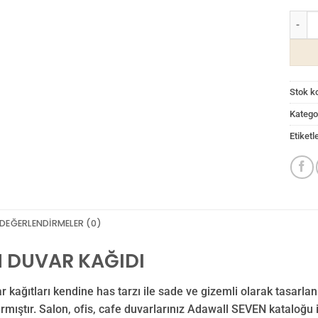
Seven 
Stok k
Kategor
Etiketl
DEĞERLENDIRMELER (0)
 DUVAR KAĞIDI
 kağıtları kendine has tarzı ile sade ve gizemli olarak tasarl
rmıştır. Salon, ofis, cafe duvarlarınız Adawall SEVEN kataloğu il