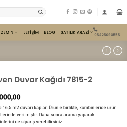
ZEMIN
SATILIK ARAZI
İLETIŞIM
BLOG
05425090555
ven Duvar Kağıdı 7815-2
000,00
o 16,5 m2 duvarı kaplar. Ürünle birlikte, kombinleride ürün
llerinde verilmiştir. Daha sonra arama yaparak
lerini de sipariş verebilirsiniz.