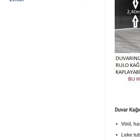
Duvar Kağıd
Vinil, h
Leke tut