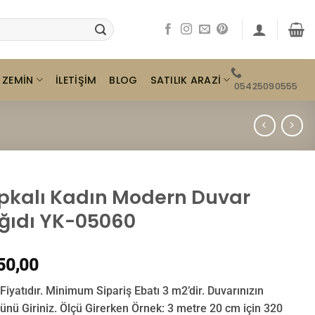
ZEMIN
SATILIK ARAZI
İLETIŞIM
BLOG
05425090555
pkalı Kadın Modern Duvar
ğıdı YK-05060
50,00
Fiyatıdır. Minimum Sipariş Ebatı 3 m2’dir. Duvarınızın
ünü Giriniz. Ölçü Girerken Örnek: 3 metre 20 cm için 320