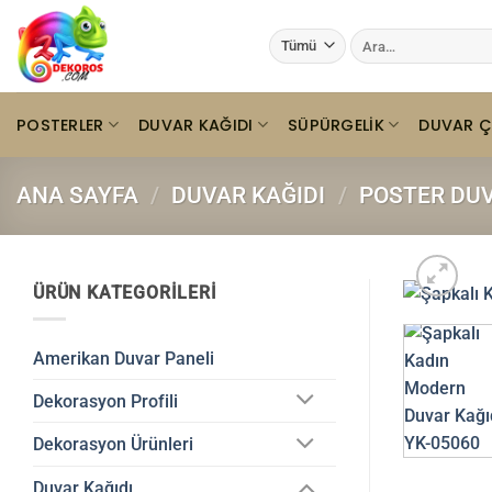
İçeriğe
Ara:
atla
POSTERLER
DUVAR KAĞIDI
SÜPÜRGELIK
DUVAR Ç
ANA SAYFA
/
DUVAR KAĞIDI
/
POSTER DUV
ÜRÜN KATEGORILERI
Amerikan Duvar Paneli
Dekorasyon Profili
Dekorasyon Ürünleri
Duvar Kağıdı