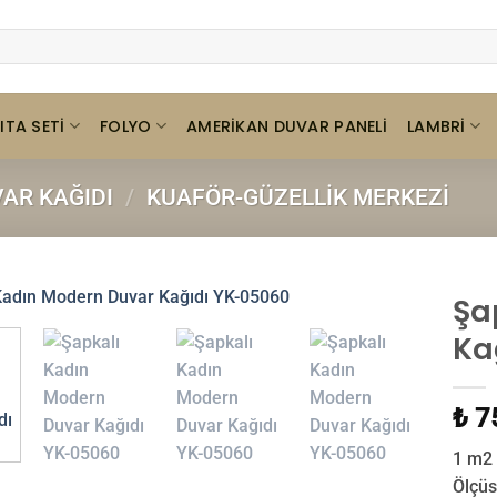
ITA SETI
FOLYO
LAMBRI
AMERIKAN DUVAR PANELI
AR KAĞIDI
/
KUAFÖR-GÜZELLIK MERKEZI
Şa
Ka
₺ 7
1 m2 
Ölçüs