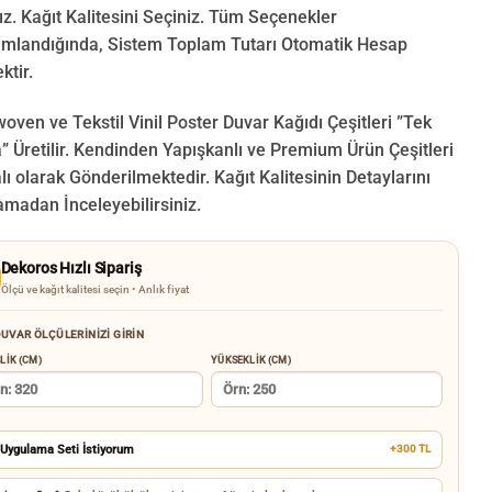
ız. Kağıt Kalitesini Seçiniz. Tüm Seçenekler
landığında, Sistem Toplam Tutarı Otomatik Hesap
ktir.
oven ve Tekstil Vinil Poster Duvar Kağıdı Çeşitleri ”Tek
 Üretilir.
Kendinden Yapışkanlı ve Premium Ürün Çeşitleri
lı olarak Gönderilmektedir.
Kağıt Kalitesinin Detaylarını
amadan İnceleyebilirsiniz.
Dekoros Hızlı Sipariş
Ölçü ve kağıt kalitesi seçin • Anlık fiyat
UVAR ÖLÇÜLERINIZI GIRIN
LIK (CM)
YÜKSEKLIK (CM)
Uygulama Seti İstiyorum
+300 TL