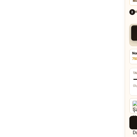
Mi
K
2
No
75
TA
Ölç