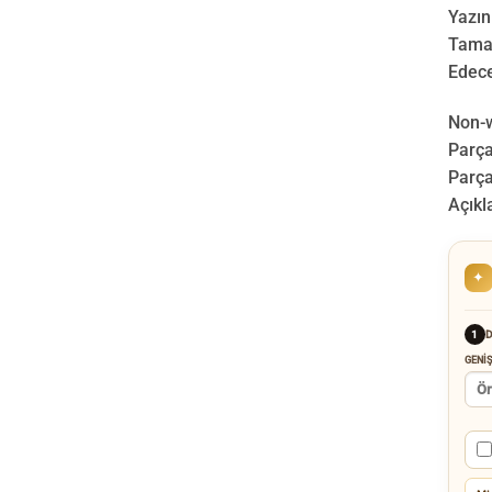
Yazın
Tamam
Edece
Non-w
Parça”
Parça
Açıkl
✦
D
1
GENIŞ