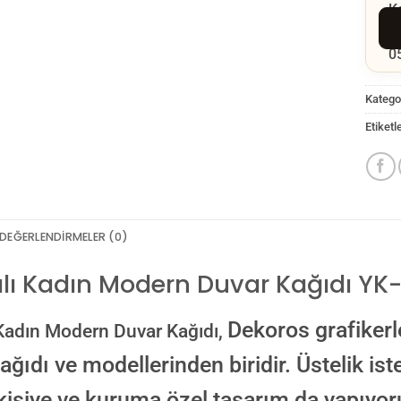
Kategor
Etiketl
DEĞERLENDIRMELER (0)
lı Kadın Modern Duvar Kağıdı Y
GÖ
Dekoros grafikerle
Kadın Modern Duvar Kağıdı,
ağıdı ve modellerinden biridir. Üstelik ist
kişiye ve kuruma özel tasarım da yapıyoru
NO