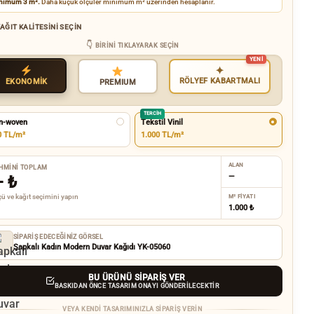
nimum 3 m².
Daha küçük ölçüler minimum m² üzerinden hesaplanır.
AĞIT KALITESINI SEÇIN
BIRINI TIKLAYARAK SEÇIN
✦
RÖLYEF KABARTMALI
EKONOMİK
PREMIUM
TERCIH
n-woven
Tekstil Vinil
0 TL/m²
1.000 TL/m²
ALAN
HMINI TOPLAM
—
—
₺
ü ve kağıt seçimini yapın
M² FIYATI
1.000 ₺
SIPARIŞ EDECEĞINIZ GÖRSEL
Şapkalı Kadın Modern Duvar Kağıdı YK-05060
BU ÜRÜNÜ SIPARIŞ VER
BASKIDAN ÖNCE TASARIM ONAYI GÖNDERILECEKTIR
VEYA KENDI TASARIMINIZLA SIPARIŞ VERIN