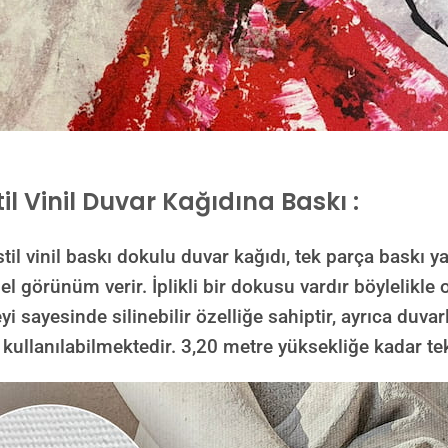
il Vinil Duvar Kağıdına Baskı :
inil baskı dokulu duvar kağıdı, tek parça baskı yap
görünüm verir. İplikli bir dokusu vardır böylelikle ol
yi sayesinde silinebilir özelliğe sahiptir, ayrıca duvar
 kullanılabilmektedir.
3,20 metre yüksekliğe kadar tek