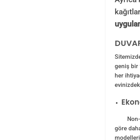
kağıtla
uygulam
DUVAR
Sitemizde
geniş bi
her ihtiy
evinizdek
Ekon
Non-woven
göre daha
modelleri