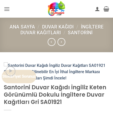
İçeriğe
atla
ANA SAYFA
/
DUVAR KAĞIDI
/
İNGILTERE
DUVAR KAĞITLARI
/
SANTORINI
Stok&Fiyat Sorunuz
Santorini Duvar Kağıdı İngiliz Keten
Görünümlü Dokulu İngiltere Duvar
Kağıtları Gri SA01921