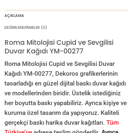
AI görselinizi yüklemek için tıklayın
JPG, PNG veya WEBP — maks 10 MB
AÇIKLAMA
VEYA
DEĞERLENDIRMELER (0)
GÖRSEL LINKI
Roma Mitolojisi Cupid ve Sevgilisi
Duvar Kağıdı YM-00277
E-posta ile de gönderebilirsiniz:
info@dekoros.com
Roma Mitolojisi Cupid ve Sevgilisi Duvar
NOTLAR
Kağıdı YM-00277,
Dekoros grafikerlerinin
tasarladığı en güzel dijital baskı duvar kağıdı
ve modellerinden biridir. Üstelik istediğiniz
Süreç Bilgilendirmesi
her boyutta baskı yapabiliriz. Ayrıca kişiye ve
Görseliniz baskıya alınmadan önce ölçüye göre düzenlenmiş son hali
onayınıza gönderilir. Onayınızdan sonra üretim yapılır.
kuruma özel tasarım da yapıyoruz. Kaliteli
AI TASARIMIYLA SIPARIŞ VER
gerçekçi baskı harika duvar kağıtları.
Tüm
ONAYINIZDAN SONRA BASKIYA GEÇILECEK
Türkiye’ye
adrese teslim gönderilir.
Ayrıca