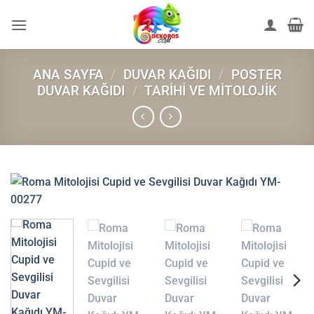
İçeriğe
atla
ANA SAYFA
/
DUVAR KAĞIDI
/
POSTER
DUVAR KAĞIDI
/
TARIHI VE MITOLOJIK