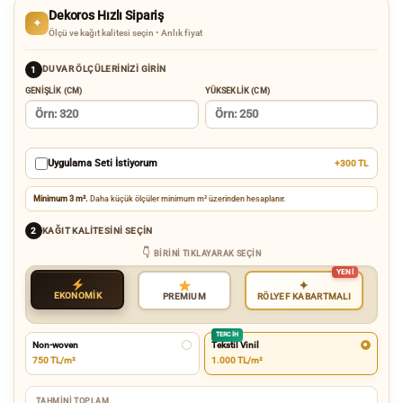
Dekoros Hızlı Sipariş
✦
Ölçü ve kağıt kalitesi seçin • Anlık fiyat
DUVAR ÖLÇÜLERINIZI GIRIN
1
GENIŞLIK (CM)
YÜKSEKLIK (CM)
Uygulama Seti İstiyorum
+300 TL
Minimum 3 m².
Daha küçük ölçüler minimum m² üzerinden hesaplanır.
KAĞIT KALITESINI SEÇIN
2
BIRINI TIKLAYARAK SEÇIN
✦
EKONOMİK
RÖLYEF KABARTMALI
PREMIUM
TERCIH
Non-woven
Tekstil Vinil
750 TL/m²
1.000 TL/m²
TAHMINI TOPLAM