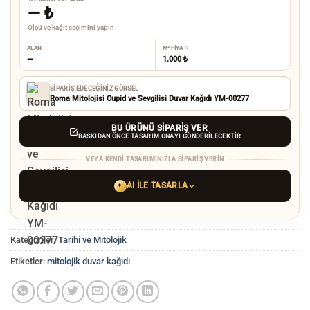
—
₺
Ölçü ve kağıt seçimini yapın
ALAN
M² FIYATI
—
1.000 ₺
SIPARIŞ EDECEĞINIZ GÖRSEL
Roma Mitolojisi Cupid ve Sevgilisi Duvar Kağıdı YM-00277
BU ÜRÜNÜ SIPARIŞ VER
BASKIDAN ÖNCE TASARIM ONAYI GÖNDERILECEKTIR
VEYA KENDI TASARIMINIZLA SIPARIŞ VERIN
AI ILE TASARLA
✦
YAPAY ZEKA TASARIM ARACINI SEÇIN
Kategoriler:
Tarihi ve Mitolojik
ChatGPT
Gemini
Grok
Etiketler:
mitolojik duvar kağıdı
Tercih ettiğiniz AI aracı ile
hayalinizdeki görseli oluşturun. Biz çözünürlüğü
baskı kalitesine yükseltip
üretim yaparız.