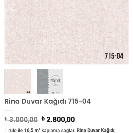
Rina Duvar Kağıdı 715-04
Orijinal
Şu
₺
3.000,00
₺
2.800,00
fiyat:
andaki
1 rulo ile
16,5 m²
kaplama sağlar.
Rina Duvar Kağıdı
;