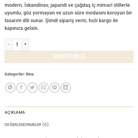
₺ 3.000,00.
fiyat:
modern, İskandinav, japandi ve çağdaş iç mimari stillerle
₺ 2.800,00.
uyumlu, göz yormayan ve uzun süre modasını koruyan bir
tasarım dili sunar. Şimdi sipariş verin, hızlı kargo ile
kapınıza gelsin.
Rina Duvar Kağıdı 715-04 adet
SEPETE EKLE
Kategoriler:
Rina
AÇIKLAMA
DEĞERLENDIRMELER (0)