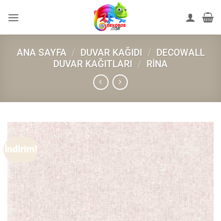
İçeriğe
atla
ANA SAYFA
/
DUVAR KAĞIDI
/
DECOWALL
DUVAR KAĞITLARI
/
RINA
İndirim!