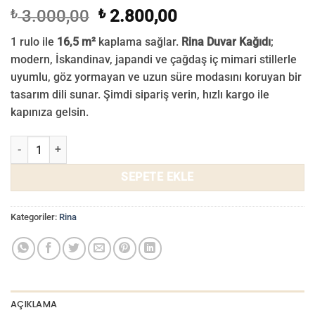
Orijinal
Şu
₺
3.000,00
₺
2.800,00
fiyat:
andaki
1 rulo ile
16,5 m²
kaplama sağlar.
Rina Duvar Kağıdı
;
₺ 3.000,00.
fiyat:
modern, İskandinav, japandi ve çağdaş iç mimari stillerle
₺ 2.800,00.
uyumlu, göz yormayan ve uzun süre modasını koruyan bir
tasarım dili sunar. Şimdi sipariş verin, hızlı kargo ile
kapınıza gelsin.
Rina Duvar Kağıdı 713-02 adet
SEPETE EKLE
Kategoriler:
Rina
AÇIKLAMA