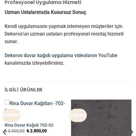
Profesyonel Uygulama Hizmeti
Uzman Ustalarımızla Kusursuz Sonuç
Kendi uygulamasını yapmak istemeyen müşteriler için
Dekoros’un uzman ustaları profesyonel montaj hizmeti
sunar.
Dekoros duvar kağıdı uygulama videolarını
YouTube
kanalımızda izleyebilirsiniz.
İLGILI ÜRÜNLER
İndirim!
İndirim!
RINA
Rina Duvar Kağıdı 702-02
Orijinal
Şu
₺
3.000,00
₺
2.800,00
fiyat:
andaki