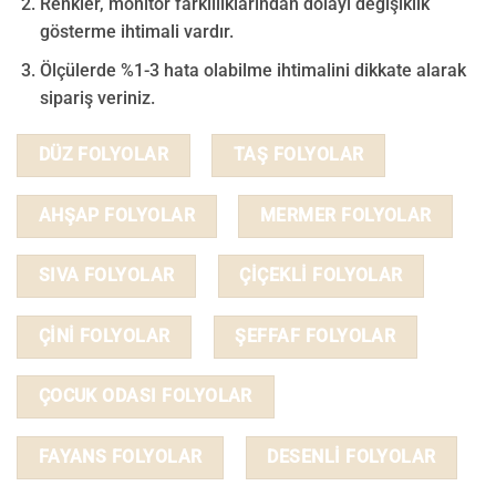
Renkler, monitör farklılıklarından dolayı değişiklik
gösterme ihtimali vardır.
Ölçülerde %1-3 hata olabilme ihtimalini dikkate alarak
sipariş veriniz.
DÜZ FOLYOLAR
TAŞ FOLYOLAR
AHŞAP FOLYOLAR
MERMER FOLYOLAR
SIVA FOLYOLAR
ÇİÇEKLİ FOLYOLAR
ÇİNİ FOLYOLAR
ŞEFFAF FOLYOLAR
ÇOCUK ODASI FOLYOLAR
FAYANS FOLYOLAR
DESENLİ FOLYOLAR