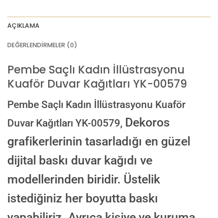
AI görselinizi yüklemek için tıklayın
JPG, PNG veya WEBP — maks 10 MB
AÇIKLAMA
VEYA
DEĞERLENDIRMELER (0)
GÖRSEL LINKI
Pembe Saçlı Kadın İllüstrasyonu
Kuaför Duvar Kağıtları YK-00579
E-posta ile de gönderebilirsiniz:
info@dekoros.com
Pembe Saçlı Kadın İllüstrasyonu Kuaför
NOTLAR
Dekoros
Duvar Kağıtları YK-00579,
grafikerlerinin tasarladığı en güzel
dijital baskı duvar kağıdı ve
Süreç Bilgilendirmesi
Görseliniz baskıya alınmadan önce ölçüye göre düzenlenmiş son hali
modellerinden biridir. Üstelik
onayınıza gönderilir. Onayınızdan sonra üretim yapılır.
istediğiniz her boyutta baskı
AI TASARIMIYLA SIPARIŞ VER
ONAYINIZDAN SONRA BASKIYA GEÇILECEK
yapabiliriz. Ayrıca kişiye ve kuruma