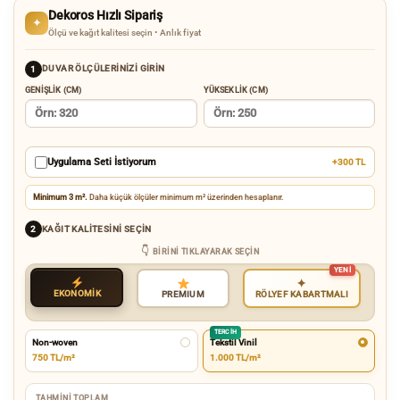
Dekoros Hızlı Sipariş
✦
Ölçü ve kağıt kalitesi seçin • Anlık fiyat
DUVAR ÖLÇÜLERINIZI GIRIN
1
GENIŞLIK (CM)
YÜKSEKLIK (CM)
Uygulama Seti İstiyorum
+300 TL
Minimum 3 m².
Daha küçük ölçüler minimum m² üzerinden hesaplanır.
KAĞIT KALITESINI SEÇIN
2
BIRINI TIKLAYARAK SEÇIN
✦
EKONOMİK
RÖLYEF KABARTMALI
PREMIUM
TERCIH
Non-woven
Tekstil Vinil
750 TL/m²
1.000 TL/m²
TAHMINI TOPLAM