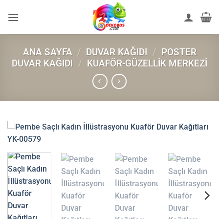
İçeriğe
atla
ANA SAYFA
/
DUVAR KAĞIDI
/
POSTER
DUVAR KAĞIDI
/
KUAFÖR-GÜZELLIK MERKEZI