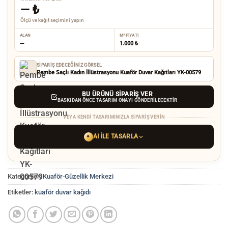
—
₺
Ölçü ve kağıt seçimini yapın
ALAN
M² FIYATI
—
1.000 ₺
SIPARIŞ EDECEĞINIZ GÖRSEL
Pembe Saçlı Kadın İllüstrasyonu Kuaför Duvar Kağıtları YK-00579
BU ÜRÜNÜ SIPARIŞ VER
BASKIDAN ÖNCE TASARIM ONAYI GÖNDERILECEKTIR
VEYA KENDI TASARIMINIZLA SIPARIŞ VERIN
AI ILE TASARLA
✦
YAPAY ZEKA TASARIM ARACINI SEÇIN
Kategoriler:
Kuaför-Güzellik Merkezi
ChatGPT
Gemini
Grok
Etiketler:
kuaför duvar kağıdı
Tercih ettiğiniz AI aracı ile
hayalinizdeki görseli oluşturun. Biz çözünürlüğü
baskı kalitesine yükseltip
üretim yaparız.