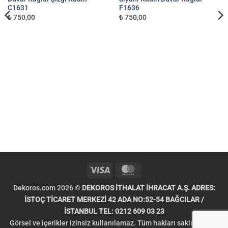
C1631
F1636
₺ 750,00
₺ 750,00
Visa
MasterCard
Dekoros.com 2026 ©
DEKOROS İTHALAT İHRACAT A.Ş. ADRES:
İSTOÇ TİCARET MERKEZİ 42 ADA NO:52-54 BAĞCILAR /
İSTANBUL TEL: 0212 609 03 23
Görsel ve içerikler izinsiz kullanılamaz. Tüm hakları saklıdır. Telif