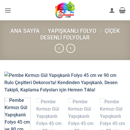
İçeriğe
atla
ANA SAYFA
/
YAPIŞKANLI FOLYO
/
ÇIÇEK
DESENLI FOLYOLAR