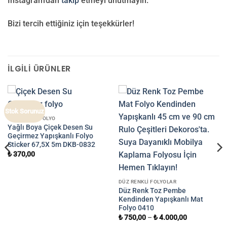
Instagram’dan
takip
etmeyi unutmayın.
Bizi tercih ettiğiniz için teşekkürler!
İLGILI ÜRÜNLER
Stok Sorunuz
YAPIŞKANLI FOLYO
Yağlı Boya Çiçek Desen Su
Geçirmez Yapışkanlı Folyo
Sticker 67,5X 5m DKB-0832
₺
370,00
DÜZ RENKLI FOLYOLAR
Düz Renk Toz Pembe
Kendinden Yapışkanlı Mat
Folyo 0410
₺
750,00
–
₺
4.000,00