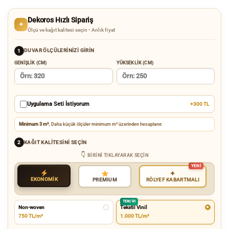
Dekoros Hızlı Sipariş
✦
Ölçü ve kağıt kalitesi seçin • Anlık fiyat
DUVAR ÖLÇÜLERINIZI GIRIN
1
GENIŞLIK (CM)
YÜKSEKLIK (CM)
Uygulama Seti İstiyorum
+300 TL
Minimum 3 m².
Daha küçük ölçüler minimum m² üzerinden hesaplanır.
KAĞIT KALITESINI SEÇIN
2
BIRINI TIKLAYARAK SEÇIN
✦
EKONOMİK
RÖLYEF KABARTMALI
PREMIUM
TERCIH
Non-woven
Tekstil Vinil
750 TL/m²
1.000 TL/m²