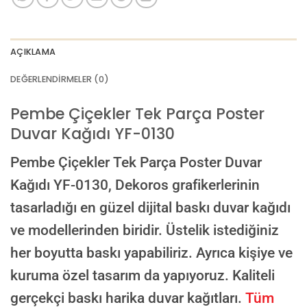
AI görselinizi yüklemek için tıklayın
JPG, PNG veya WEBP — maks 10 MB
AÇIKLAMA
VEYA
DEĞERLENDIRMELER (0)
GÖRSEL LINKI
Pembe Çiçekler Tek Parça Poster
Duvar Kağıdı YF-0130
E-posta ile de gönderebilirsiniz:
info@dekoros.com
Pembe Çiçekler Tek Parça Poster Duvar
NOTLAR
Kağıdı YF-0130,
Dekoros grafikerlerinin
tasarladığı en güzel dijital baskı duvar kağıdı
ve modellerinden biridir. Üstelik istediğiniz
Süreç Bilgilendirmesi
her boyutta baskı yapabiliriz. Ayrıca kişiye ve
Görseliniz baskıya alınmadan önce ölçüye göre düzenlenmiş son hali
onayınıza gönderilir. Onayınızdan sonra üretim yapılır.
kuruma özel tasarım da yapıyoruz. Kaliteli
AI TASARIMIYLA SIPARIŞ VER
gerçekçi baskı harika duvar kağıtları.
Tüm
ONAYINIZDAN SONRA BASKIYA GEÇILECEK