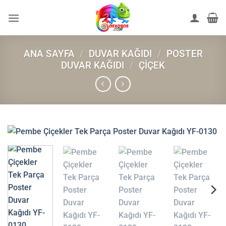
İçeriğe
atla
ANA SAYFA
/
DUVAR KAĞIDI
/
POSTER
DUVAR KAĞIDI
/
ÇIÇEK