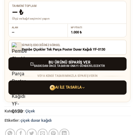
TAHMINI TOPLAM
—
₺
Ölçü ve kağıt seçimini yapın
ALAN
M² FIYATI
—
1.000 ₺
SIPARIŞ EDECEĞINIZ GÖRSEL
Pembe Çiçekler Tek Parça Poster Duvar Kağıdı YF-0130
BU ÜRÜNÜ SIPARIŞ VER
BASKIDAN ÖNCE TASARIM ONAYI GÖNDERILECEKTIR
VEYA KENDI TASARIMINIZLA SIPARIŞ VERIN
AI ILE TASARLA
✦
YAPAY ZEKA TASARIM ARACINI SEÇIN
Kategoriler:
Çiçek
ChatGPT
Gemini
Grok
Etiketler:
çiçek duvar kağıdı
Tercih ettiğiniz AI aracı ile
hayalinizdeki görseli oluşturun. Biz çözünürlüğü
baskı kalitesine yükseltip
üretim yaparız.