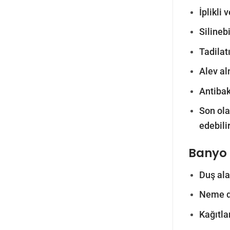
İplikli
Silinebi
Tadilatı
Alev al
Antibak
Son olar
edebilir
Banyo 
Duş ala
Neme da
Kağıtla