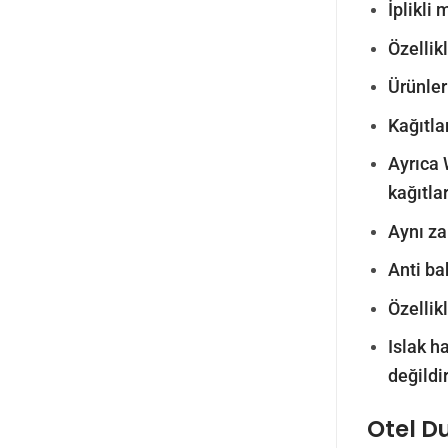
İplikli
Özellik
Ürünler
Kağıtla
Ayrıca 
kağıtla
Aynı z
Anti ba
Özellik
Islak h
değildir
Otel D