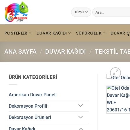
İçeriğe
Ara:
atla
POSTERLER
DUVAR KAĞIDI
SÜPÜRGELIK
DUVAR Ç
ANA SAYFA
/
DUVAR KAĞIDI
/
TEKSTIL TA
ÜRÜN KATEGORILERI
Amerikan Duvar Paneli
Dekorasyon Profili
Dekorasyon Ürünleri
Duvar Kağıdı