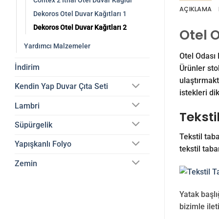
Contex 2 İthal Otel Duvar Kağıdı
AÇIKLAMA
Dekoros Otel Duvar Kağıtları 1
Dekoros Otel Duvar Kağıtları 2
Otel 
Yardımcı Malzemeler
Otel Odası 
İndirim
Ürünler sto
ulaştırmakt
Kendin Yap Duvar Çıta Seti
istekleri di
Lambri
Teksti
Süpürgelik
Tekstil taba
Yapışkanlı Folyo
tekstil taba
Zemin
Yatak başlığ
bizimle ilet