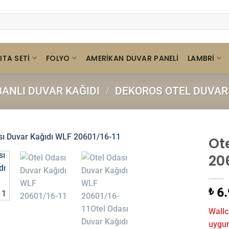
ITA SETI
FOLYO
LAMBRI
AMERIKAN DUVAR PANELI
BANLI DUVAR KAĞIDI
/
DEKOROS OTEL DUVAR 
Ot
20
6.
₺
Wallc
uygund