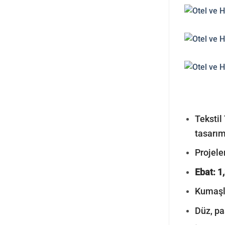
Tekstil 
tasarım
Projeler
Ebat: 1
Kumaşla
Düz, pa