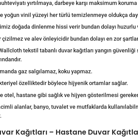
 muhteviyatı yırtılmaya, darbeye karşı maksimum koruma 
le yoğun vinil yüzeyi her türlü temizlenmeye oldukça daya
imiz doğada dinlenme hissi verir bundan dolayı huzurlu ve
r çizilmez ve alev önleyicidir bundan dolayı en zor şartla
Wallcloth tekstil tabanlı duvar kağıtları yangın güvenliği
rındandır.
amanda gaz salgılamaz, koku yapmaz.
kteriyel özelliktedir böylece hijyenik ortamlar sağlar.
le otel, hastane gibi sağlık ve hijyen gösterilmesi gereken 
acimli alanlar, banyo, tuvalet ve mutfaklarda kullanılab
.
uvar Kağıtları – Hastane Duvar Kağıtla