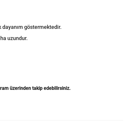
sek dayanım göstermektedir.
aha uzundur.
gram
üzerinden takip edebilirsiniz.