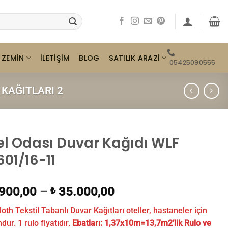
ZEMIN
SATILIK ARAZI
İLETIŞIM
BLOG
05425090555
KAĞITLARI 2
el Odası Duvar Kağıdı WLF
601/16-11
900,00
–
35.000,00
₺
loth Tekstil Tabanlı Duvar Kağıtları oteller, hastaneler için
ur. 1 rulo fiyatıdır.
Ebatları:
1,37x10m=13,7m2’lik Rulo ve