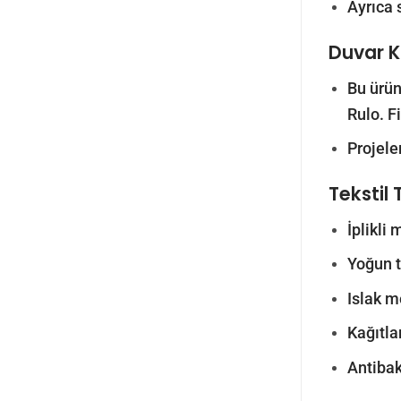
Ayrıca 
Duvar Ka
Bu ürün
Rulo. F
Projele
Tekstil 
İplikli
Yoğun tr
Islak m
Kağıtlar
Antibak