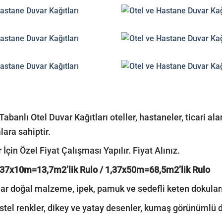
Tabanlı Otel Duvar Kağıtları oteller, hastaneler, ticari al
lara sahiptir.
 İçin Özel Fiyat Çalışması Yapılır. Fiyat Alınız.
,37x10m=13,7m2’lik Rulo / 1,37x50m=68,5m2’lik Rulo
r doğal malzeme, ipek, pamuk ve sedefli keten dokuların
stel renkler, dikey ve yatay desenler, kumaş görünümlü do