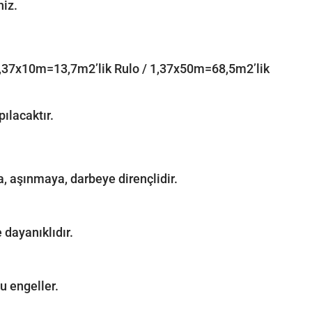
niz.
: 1,37x10m=13,7m2’lik Rulo / 1,37x50m=68,5m2’lik
ılacaktır.
a, aşınmaya, darbeye dirençlidir.
 dayanıklıdır.
u engeller.