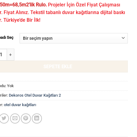
50m=68,5m2’lik Rulo.
Projeler İçin Özel Fiyat Çalışması
r. Fiyat Alınız. Tekstil tabanlı duvar kağıtlarına dijital baskı
r. Türkiye’de Bir İlk!
badı Seç
dası Duvar Kağıdı WLF 20601/16-11 adet
SEPETE EKLE
odu:
Yok
iler:
Dekoros Otel Duvar Kağıtları 2
er:
otel duvar kağıtları