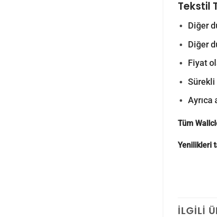
Tekstil 
Diğer d
Diğer d
Fiyat o
Sürekli
Ayrıca 
Tüm Wallcl
Yenilikleri
İLGILI 