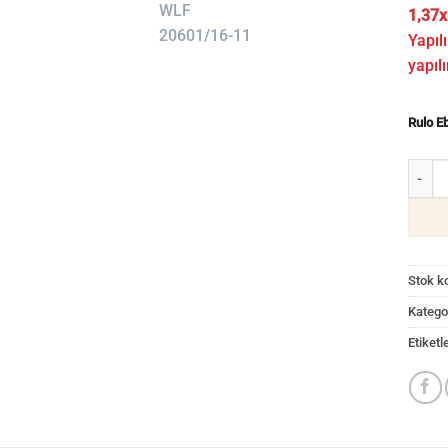
1,37x
Yapılı
yapılı
Rulo E
Otel O
Stok k
Kategor
Etiketl