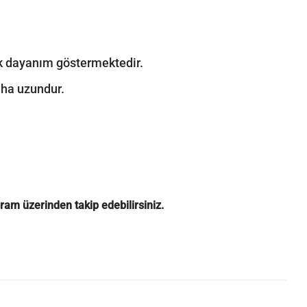
sek dayanım göstermektedir.
aha uzundur.
gram
üzerinden takip edebilirsiniz.