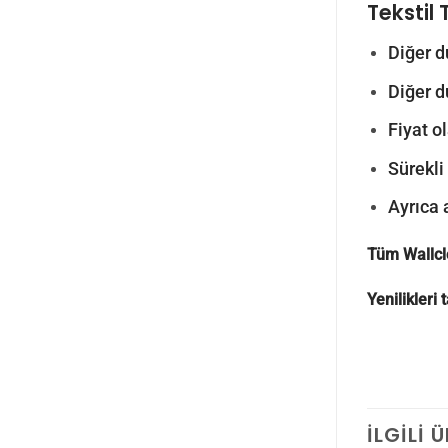
Tekstil 
Diğer d
Diğer d
Fiyat o
Sürekli
Ayrıca 
Tüm Wallcl
Yenilikleri
İLGILI 