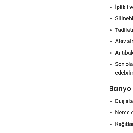
İplikli
Silinebi
Tadilatı
Alev al
Antibak
Son olar
edebilir
Banyo 
Duş ala
Neme da
Kağıtla