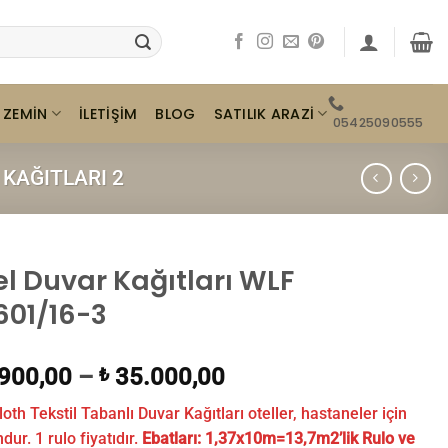
ZEMIN
SATILIK ARAZI
İLETIŞIM
BLOG
05425090555
KAĞITLARI 2
el Duvar Kağıtları WLF
601/16-3
900,00
–
35.000,00
₺
loth Tekstil Tabanlı Duvar Kağıtları oteller, hastaneler için
ur. 1 rulo fiyatıdır.
Ebatları:
1,37x10m=13,7m2’lik Rulo ve