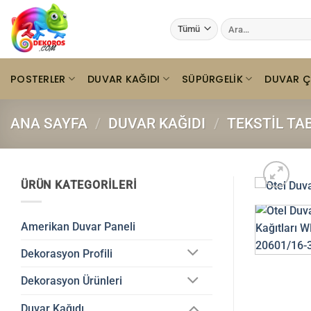
İçeriğe
Ara:
atla
POSTERLER
DUVAR KAĞIDI
SÜPÜRGELIK
DUVAR Ç
ANA SAYFA
/
DUVAR KAĞIDI
/
TEKSTIL TA
ÜRÜN KATEGORILERI
Amerikan Duvar Paneli
Dekorasyon Profili
Dekorasyon Ürünleri
Duvar Kağıdı