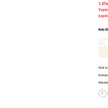
1,37x
Yapılı
yapılı
Rulo E
Otel D
Stok k
Kategor
Etiketl