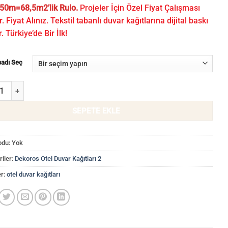
50m=68,5m2’lik Rulo.
Projeler İçin Özel Fiyat Çalışması
r. Fiyat Alınız. Tekstil tabanlı duvar kağıtlarına dijital baskı
r. Türkiye’de Bir İlk!
badı Seç
uvar Kağıtları WLF 20601/16-3 adet
SEPETE EKLE
odu:
Yok
iler:
Dekoros Otel Duvar Kağıtları 2
er:
otel duvar kağıtları