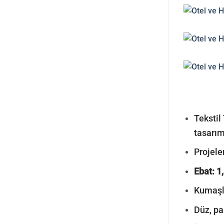
Tekstil 
tasarım
Projeler
Ebat: 1
Kumaşla
Düz, pa