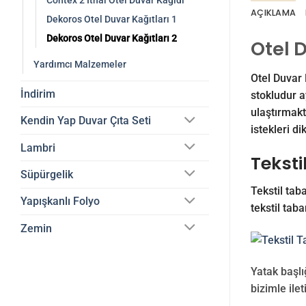
Contex 2 İthal Otel Duvar Kağıdı
AÇIKLAMA
Dekoros Otel Duvar Kağıtları 1
Dekoros Otel Duvar Kağıtları 2
Otel 
Yardımcı Malzemeler
Otel Duvar 
İndirim
stokludur a
ulaştırmakt
Kendin Yap Duvar Çıta Seti
istekleri di
Lambri
Teksti
Süpürgelik
Tekstil taba
Yapışkanlı Folyo
tekstil taba
Zemin
Yatak başlığ
bizimle ilet