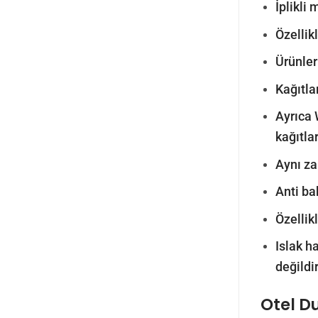
İplikli
Özellik
Ürünler
Kağıtla
Ayrıca 
kağıtla
Aynı z
Anti ba
Özellik
Islak h
değildir
Otel D