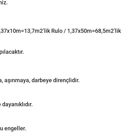
niz.
: 1,37x10m=13,7m2’lik Rulo / 1,37x50m=68,5m2’lik
ılacaktır.
a, aşınmaya, darbeye dirençlidir.
 dayanıklıdır.
u engeller.