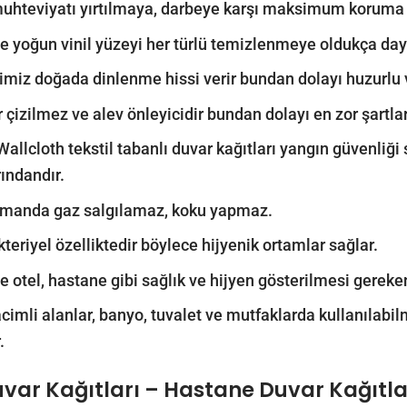
 muhteviyatı yırtılmaya, darbeye karşı maksimum koruma 
le yoğun vinil yüzeyi her türlü temizlenmeye oldukça daya
imiz doğada dinlenme hissi verir bundan dolayı huzurlu ve
r çizilmez ve alev önleyicidir bundan dolayı en zor şartla
Wallcloth tekstil tabanlı duvar kağıtları yangın güvenliği
rındandır.
amanda gaz salgılamaz, koku yapmaz.
kteriyel özelliktedir böylece hijyenik ortamlar sağlar.
le otel, hastane gibi sağlık ve hijyen gösterilmesi gereken 
acimli alanlar, banyo, tuvalet ve mutfaklarda kullanılab
.
uvar Kağıtları – Hastane Duvar Kağıtla