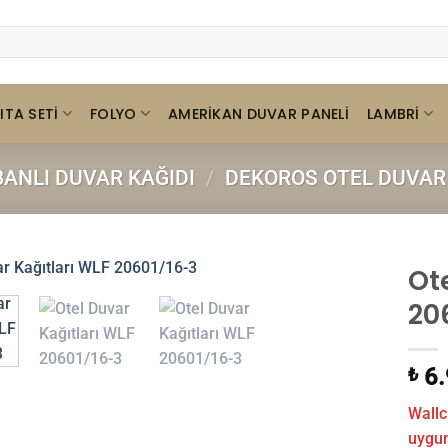
ITA SETI
FOLYO
LAMBRI
AMERIKAN DUVAR PANELI
BANLI DUVAR KAĞIDI
/
DEKOROS OTEL DUVAR 
Ot
20
6.
₺
Wallc
uygund