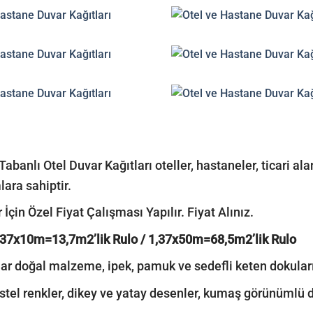
Tabanlı Otel Duvar Kağıtları oteller, hastaneler, ticari al
lara sahiptir.
 İçin Özel Fiyat Çalışması Yapılır. Fiyat Alınız.
,37x10m=13,7m2’lik Rulo / 1,37x50m=68,5m2’lik Rulo
r doğal malzeme, ipek, pamuk ve sedefli keten dokuların
stel renkler, dikey ve yatay desenler, kumaş görünümlü do