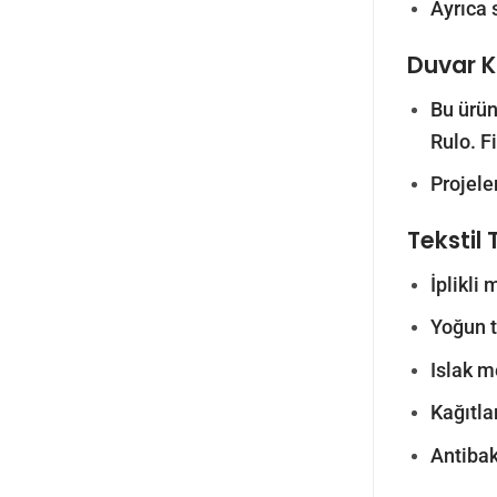
Ayrıca 
Duvar Ka
Bu ürün
Rulo. F
Projele
Tekstil 
İplikli
Yoğun tr
Islak m
Kağıtlar
Antibak