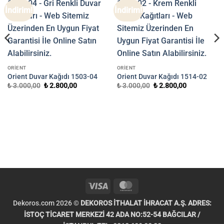
İndirim!
İndirim!
ORIENT
ORIENT
Orient Duvar Kağıdı 1503-04
Orient Duvar Kağıdı 1514-02
Orijinal
Şu
Orijinal
Şu
₺
3.000,00
₺
2.800,00
₺
3.000,00
₺
2.800,00
fiyat:
andaki
fiyat:
andaki
₺ 3.000,00.
fiyat:
₺ 3.000,00.
fiyat:
₺ 2.800,00.
₺ 2.800,00.
.
Visa
MasterCard
Dekoros.com 2026 ©
DEKOROS İTHALAT İHRACAT A.Ş. ADRES:
İSTOÇ TİCARET MERKEZİ 42 ADA NO:52-54 BAĞCILAR /