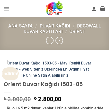
İçeriğe
atla
ANA SAYFA
/
DUVAR KAĞIDI
/
DECOWALL
DUVAR KAĞITLARI
/
ORIENT
İndirim!
Orient Duvar Kağıdı 1503-05
Orijinal
Şu
₺
3.000,00
₺
2.800,00
fiyat:
andaki
1 Rulo 16,5 m2 duvarı kaplar. Ürünle birlikte kombinleride