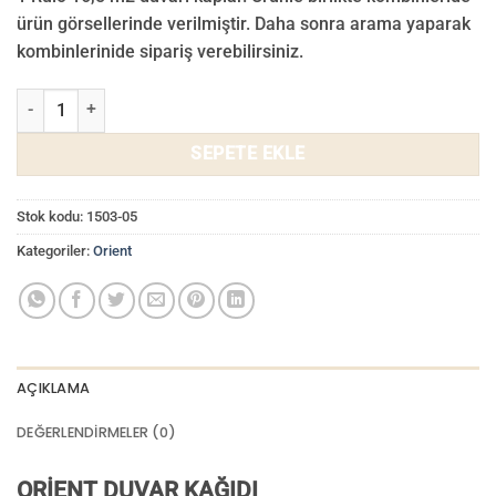
₺ 3.000,00.
fiyat:
ürün görsellerinde verilmiştir. Daha sonra arama yaparak
₺ 2.800,00.
kombinlerinide sipariş verebilirsiniz.
Orient Duvar Kağıdı 1503-05 adet
SEPETE EKLE
Stok kodu:
1503-05
Kategoriler:
Orient
AÇIKLAMA
DEĞERLENDIRMELER (0)
ORİENT DUVAR KAĞIDI