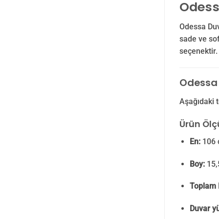
Odess
Odessa Duva
sade ve sof
seçenektir.
Odessa D
Aşağıdaki t
Ürün Ölçü
En:
106 
Boy:
15,
Toplam 
Duvar yü