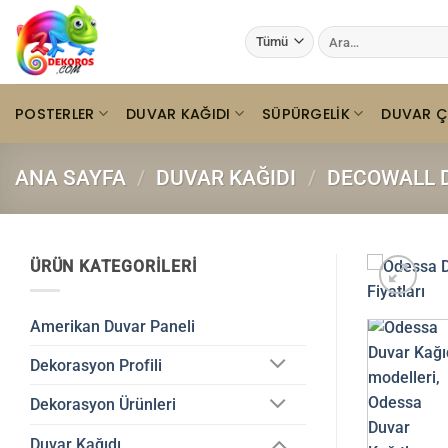
İçeriğe
Ara:
atla
POSTERLER
DUVAR KAĞIDI
SÜPÜRGELIK
DUVAR Ç
ANA SAYFA
/
DUVAR KAĞIDI
/
DECOWALL D
ÜRÜN KATEGORILERI
Amerikan Duvar Paneli
Dekorasyon Profili
Dekorasyon Ürünleri
Duvar Kağıdı