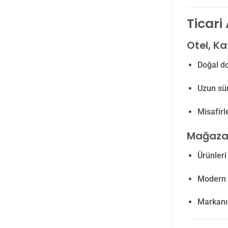
Ticari
Otel, Ka
Doğal do
Uzun sür
Misafirl
Mağaza
Ürünleri
Modern v
Markanın