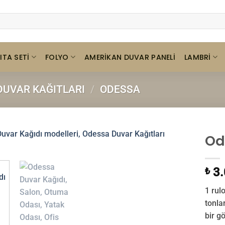
ITA SETI
FOLYO
LAMBRI
AMERIKAN DUVAR PANELI
UVAR KAĞITLARI
/
ODESSA
Od
3.
₺
1 rulo
tonla
bir g