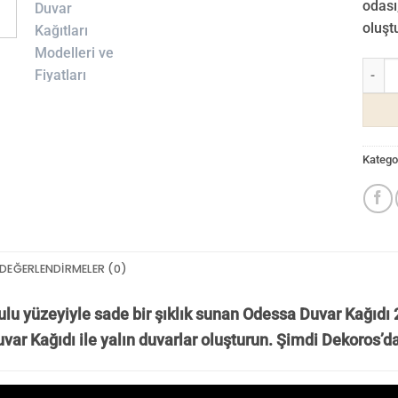
odası
oluştu
Odessa
Kategor
DEĞERLENDIRMELER (0)
lu yüzeyiyle sade bir şıklık sunan Odessa Duvar Kağıdı 25
ar Kağıdı ile yalın duvarlar oluşturun. Ş
imdi Dekoros’d