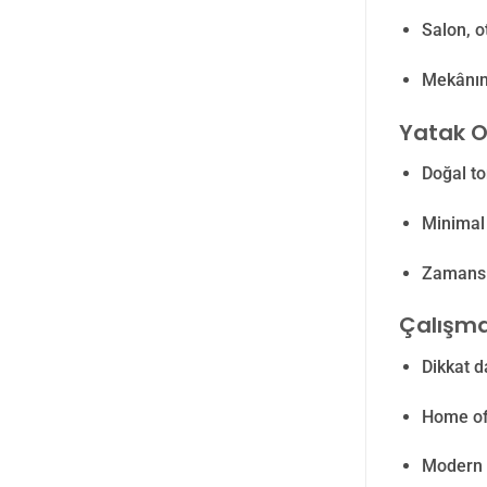
Salon, o
Mekânın 
Yatak Od
Doğal to
Minimal 
Zamansız
Çalışma
Dikkat d
Home off
Modern d