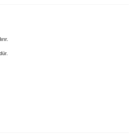
rır.
dür.