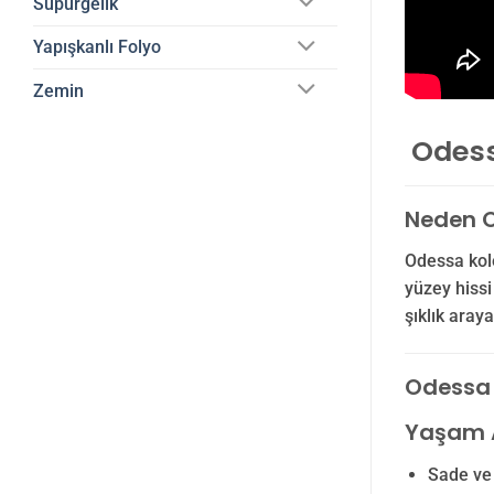
Süpürgelik
Yapışkanlı Folyo
Zemin
Odessa
Neden O
Odessa kol
yüzey hiss
şıklık araya
Odessa D
Yaşam A
Sade ve