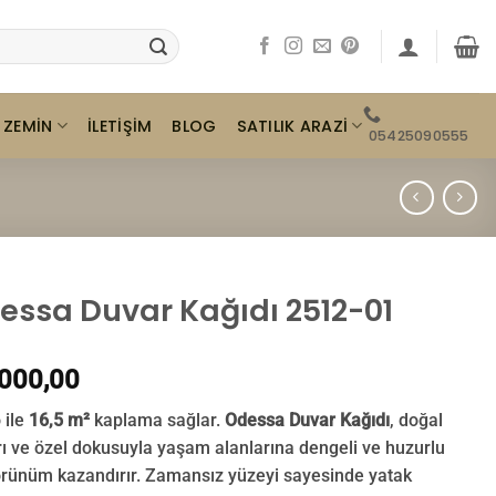
ZEMIN
SATILIK ARAZI
İLETIŞIM
BLOG
05425090555
essa Duvar Kağıdı 2512-01
000,00
 ile
16,5 m²
kaplama sağlar.
Odessa Duvar Kağıdı
, doğal
rı ve özel dokusuyla yaşam alanlarına dengeli ve huzurlu
örünüm kazandırır. Zamansız yüzeyi sayesinde yatak