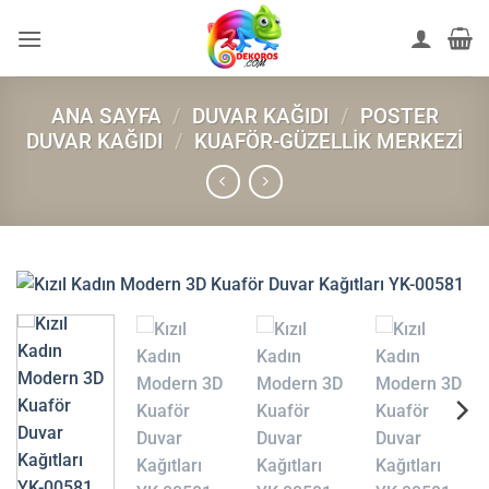
İçeriğe
atla
ANA SAYFA
/
DUVAR KAĞIDI
/
POSTER
DUVAR KAĞIDI
/
KUAFÖR-GÜZELLIK MERKEZI