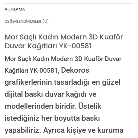
AI görselinizi yüklemek için tıklayın
JPG, PNG veya WEBP — maks 10 MB
AÇIKLAMA
VEYA
DEĞERLENDIRMELER (0)
GÖRSEL LINKI
Mor Saçlı Kadın Modern 3D Kuaför
Duvar Kağıtları YK-00581
E-posta ile de gönderebilirsiniz:
info@dekoros.com
Mor Saçlı Kadın Modern 3D Kuaför Duvar
NOTLAR
Dekoros
Kağıtları YK-00581,
grafikerlerinin tasarladığı en güzel
dijital baskı duvar kağıdı ve
Süreç Bilgilendirmesi
Görseliniz baskıya alınmadan önce ölçüye göre düzenlenmiş son hali
modellerinden biridir. Üstelik
onayınıza gönderilir. Onayınızdan sonra üretim yapılır.
istediğiniz her boyutta baskı
AI TASARIMIYLA SIPARIŞ VER
ONAYINIZDAN SONRA BASKIYA GEÇILECEK
yapabiliriz. Ayrıca kişiye ve kuruma