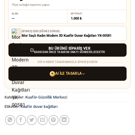
Ölçü ve kağıt seçimini yapın
ALAN
M² FIYATI
—
1.000 ₺
SIPARIŞ EDECEĞINIZ GÖRSEL
Mor Saçlı Kadın Modern 3D Kuaför Duvar Kağıtları YK-00581
BU ÜRÜNÜ SIPARIŞ VER
BASKIDAN ÖNCE TASARIM ONAYI GÖNDERILECEKTIR
VEYA KENDI TASARIMINIZLA SIPARIŞ VERIN
AI ILE TASARLA
✦
YAPAY ZEKA TASARIM ARACINI SEÇIN
Kategoriler:
Kuaför-Güzellik Merkezi
ChatGPT
Gemini
Grok
Etiketler:
Kuaför duvar kağıtları
Tercih ettiğiniz AI aracı ile
hayalinizdeki görseli oluşturun. Biz çözünürlüğü
baskı kalitesine yükseltip
üretim yaparız.