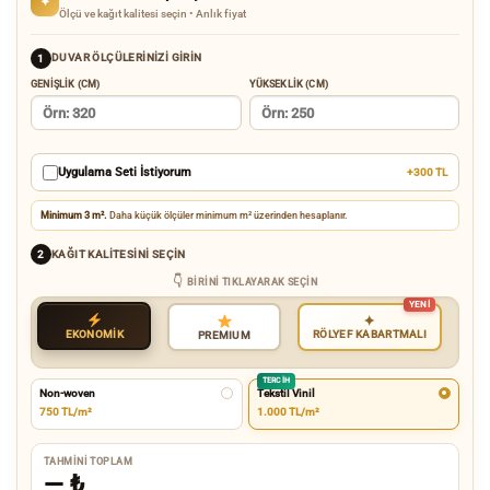
✦
Ölçü ve kağıt kalitesi seçin • Anlık fiyat
DUVAR ÖLÇÜLERINIZI GIRIN
1
GENIŞLIK (CM)
YÜKSEKLIK (CM)
Uygulama Seti İstiyorum
+300 TL
Minimum 3 m².
Daha küçük ölçüler minimum m² üzerinden hesaplanır.
KAĞIT KALITESINI SEÇIN
2
BIRINI TIKLAYARAK SEÇIN
✦
EKONOMİK
RÖLYEF KABARTMALI
PREMIUM
TERCIH
Non-woven
Tekstil Vinil
750 TL/m²
1.000 TL/m²
TAHMINI TOPLAM
—
₺