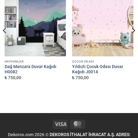
HAYVANLAR
ÇOCUK ODASI
Dağ Manzara Duvar Kağıdı
Yıldızlı Çocuk Odası Duvar
H0082
Kağıdı J0014
₺ 750,00
₺ 750,00
Visa
MasterCard
Dekoros.com 2026 ©
DEKOROS İTHALAT İHRACAT A.Ş. ADRES: