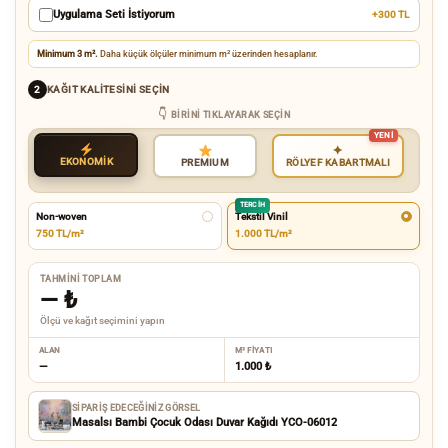
Uygulama Seti İstiyorum
+300 TL
Minimum 3 m².
Daha küçük ölçüler minimum m² üzerinden hesaplanır.
KAĞIT KALITESINI SEÇIN
2
BIRINI TIKLAYARAK SEÇIN
✦
EKONOMİK
RÖLYEF KABARTMALI
PREMIUM
TERCIH
Non-woven
Tekstil Vinil
750 TL/m²
1.000 TL/m²
TAHMINI TOPLAM
—
₺
Ölçü ve kağıt seçimini yapın
ALAN
M² FIYATI
—
1.000 ₺
SIPARIŞ EDECEĞINIZ GÖRSEL
Masalsı Bambi Çocuk Odası Duvar Kağıdı YCO-06012