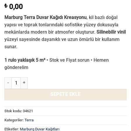
₺
0,00
Marburg Terra Duvar Kağıdı Kreasyonu
, kil bazlı doğal
yapısı ve toprak tonlarındaki sofistike yüzey dokusuyla
mekânlarda modern bir atmosfer oluşturur.
Silinebilir vinil
yüzeyi sayesinde dayanıklı ve uzun ömürlü bir kullanım
sunar.
1 rulo yaklaşık 5 m²
• Stok ve Fiyat sorun • Hemen
gönderelim
Marburg Terra Duvar Kağıdı 34621 adet
SEPETE EKLE
Stok kodu:
34621
Kategoriler:
Terra
Etiketler:
Marburg Duvar Kağıtları