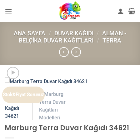
İçeriğe
atla
ANA SAYFA
/
DUVAR KAĞIDI
/
ALMAN -
BELÇIKA DUVAR KAĞITLARI
/
TERRA
Stok&Fiyat Sorunuz
Marburg Terra Duvar Kağıdı 34621