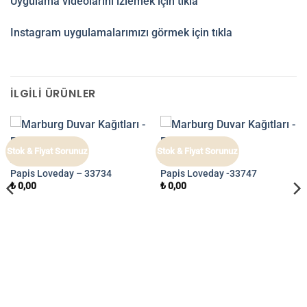
Uygulama videolarını izlemek için tıkla
Instagram uygulamalarımızı görmek için tıkla
İLGILI ÜRÜNLER
Stok & Fiyat Sorunuz
Stok & Fiyat Sorunuz
PAPIS LOVEDAY
PAPIS LOVEDAY
Papis Loveday – 33734
Papis Loveday -33747
₺
0,00
₺
0,00