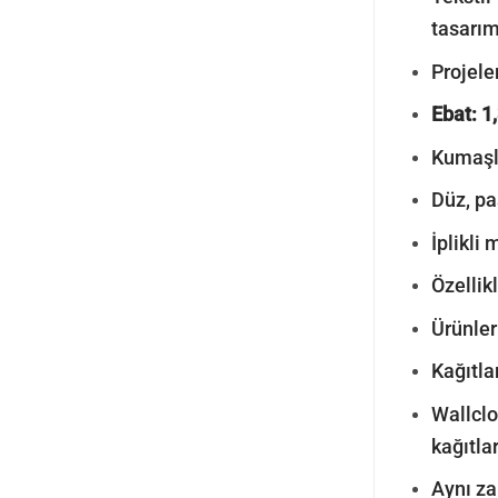
tasarım
Projeler
Ebat: 1
Kumaşla
Düz, pa
İplikli
Özellik
Ürünler
Kağıtla
Wallclo
kağıtla
Aynı z