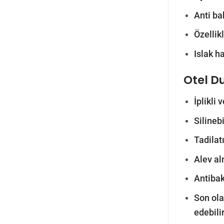
Anti ba
Özellik
Islak h
Otel D
İplikli
Silinebi
Tadilatı
Alev al
Antibak
Son olar
edebilir