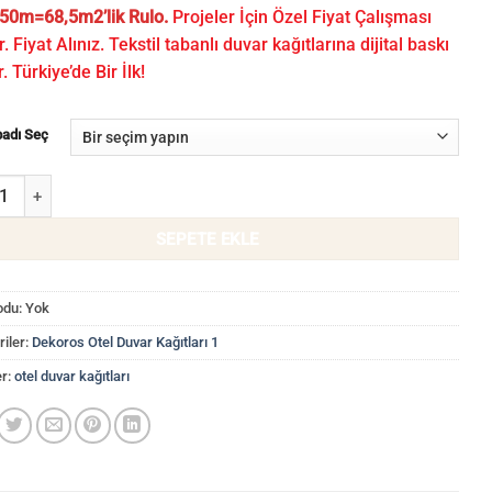
50m=68,5m2’lik Rulo.
Projeler İçin Özel Fiyat Çalışması
r. Fiyat Alınız. Tekstil tabanlı duvar kağıtlarına dijital baskı
r. Türkiye’de Bir İlk!
badı Seç
avi Otel Duvar Kağıdı WLF 20601/6-12 adet
SEPETE EKLE
odu:
Yok
iler:
Dekoros Otel Duvar Kağıtları 1
er:
otel duvar kağıtları