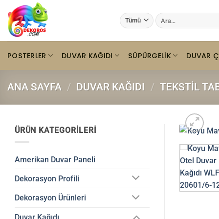
İçeriğe
Ara:
atla
POSTERLER
DUVAR KAĞIDI
SÜPÜRGELIK
DUVAR Ç
ANA SAYFA
/
DUVAR KAĞIDI
/
TEKSTIL TA
ÜRÜN KATEGORILERI
Amerikan Duvar Paneli
Dekorasyon Profili
Dekorasyon Ürünleri
Duvar Kağıdı