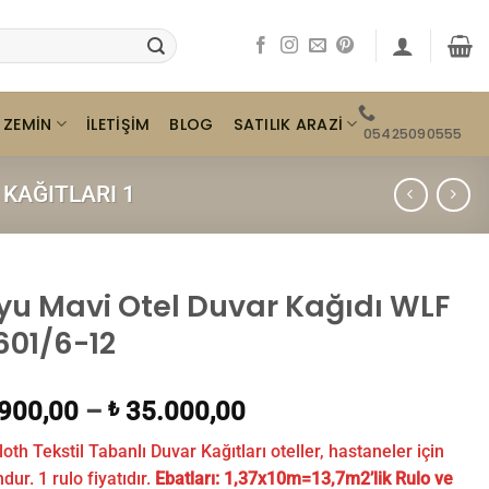
ZEMIN
SATILIK ARAZI
İLETIŞIM
BLOG
05425090555
KAĞITLARI 1
yu Mavi Otel Duvar Kağıdı WLF
601/6-12
900,00
–
35.000,00
₺
loth Tekstil Tabanlı Duvar Kağıtları oteller, hastaneler için
ur. 1 rulo fiyatıdır.
Ebatları:
1,37x10m=13,7m2’lik Rulo ve