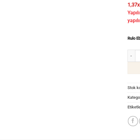
1,37x
Yapılı
yapılı
Rulo E
Koyu M
Stok k
Kategor
Etiketl