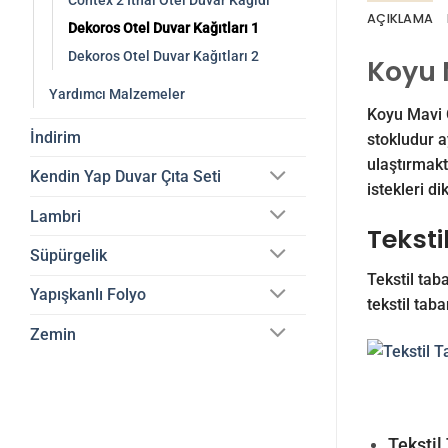
Contex 2 İthal Otel Duvar Kağıdı
AÇIKLAMA
Dekoros Otel Duvar Kağıtları 1
Dekoros Otel Duvar Kağıtları 2
Koyu 
Yardımcı Malzemeler
Koyu Mavi O
İndirim
stokludur a
ulaştırmakt
Kendin Yap Duvar Çıta Seti
istekleri di
Lambri
Teksti
Süpürgelik
Tekstil taba
Yapışkanlı Folyo
tekstil taba
Zemin
Tekstil 