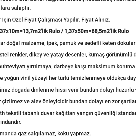
lara sahiptir.
 İçin Özel Fiyat Çalışması Yapılır. Fiyat Alınız.
,37x10m=13,7m2’lik Rulo / 1,37x50m=68,5m2’lik Rulo
r doğal malzeme, ipek, pamuk ve sedefli keten dokuların
stel renkler, dikey ve yatay desenler, kumaş görünümlü do
 muhteviyatı yırtılmaya, darbeye karşı maksimum koruma 
le yoğun vinil yüzeyi her türlü temizlenmeye oldukça daya
imiz doğada dinlenme hissi verir bundan dolayı huzurlu ve
r çizilmez ve alev önleyicidir bundan dolayı en zor şartla
th tekstil tabanlı duvar kağıtları yangın güvenliği standa
rındandır.
amanda gaz salgılamaz, koku yapmaz.