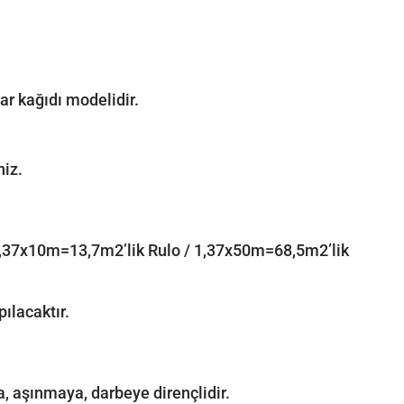
ar kağıdı modelidir.
niz.
: 1,37x10m=13,7m2’lik Rulo / 1,37x50m=68,5m2’lik
ılacaktır.
a, aşınmaya, darbeye dirençlidir.