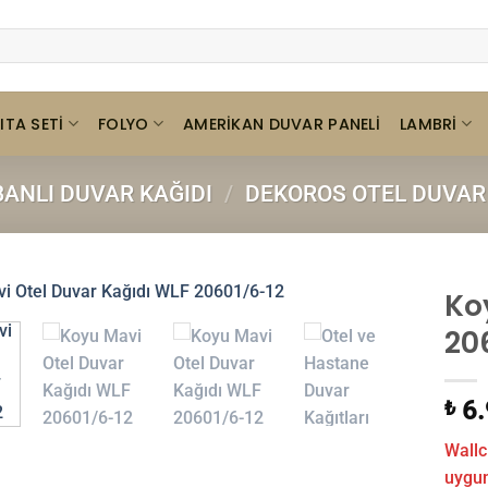
ITA SETI
FOLYO
LAMBRI
AMERIKAN DUVAR PANELI
BANLI DUVAR KAĞIDI
/
DEKOROS OTEL DUVAR 
Ko
20
6.
₺
Wallc
uygund