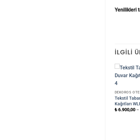
Yenilikleri
İLGILI 
DEKOROS OTEL
Tekstil Taba
Kağıtları WL
₺
6.900,00
–
R KAĞITLARI 1
DEKOROS OTEL DUVAR KAĞITLARI 1