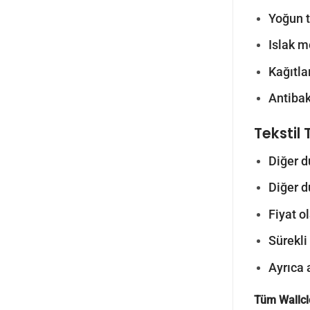
Yoğun tr
Islak m
Kağıtlar
Antibak
Tekstil 
Diğer d
Diğer d
Fiyat o
Sürekli
Ayrıca 
Tüm Wallcl