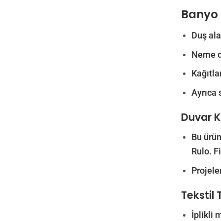
Banyo 
Duş ala
Neme da
Kağıtla
Ayrıca 
Duvar Ka
Bu ürün
Rulo. F
Projele
Tekstil 
İplikli