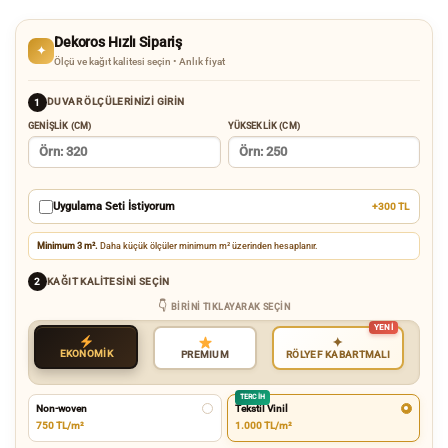
Dekoros Hızlı Sipariş
✦
Ölçü ve kağıt kalitesi seçin • Anlık fiyat
DUVAR ÖLÇÜLERINIZI GIRIN
1
GENIŞLIK (CM)
YÜKSEKLIK (CM)
Uygulama Seti İstiyorum
+300 TL
Minimum 3 m².
Daha küçük ölçüler minimum m² üzerinden hesaplanır.
KAĞIT KALITESINI SEÇIN
2
BIRINI TIKLAYARAK SEÇIN
✦
EKONOMİK
RÖLYEF KABARTMALI
PREMIUM
TERCIH
Non-woven
Tekstil Vinil
750 TL/m²
1.000 TL/m²