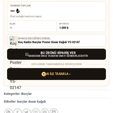
TAHMINI TOPLAM
—
₺
Ölçü ve kağıt seçimini yapın
ALAN
M² FIYATI
—
1.000 ₺
SIPARIŞ EDECEĞINIZ GÖRSEL
Koç Kadını Burçlar Poster Duvar Kağıdı YS-02147
BU ÜRÜNÜ SIPARIŞ VER
BASKIDAN ÖNCE TASARIM ONAYI GÖNDERILECEKTIR
VEYA KENDI TASARIMINIZLA SIPARIŞ VERIN
AI ILE TASARLA
✦
YAPAY ZEKA TASARIM ARACINI SEÇIN
Kategoriler:
Burçlar
ChatGPT
Gemini
Grok
Etiketler:
burçlar duvar kağıdı
Tercih ettiğiniz AI aracı ile
hayalinizdeki görseli oluşturun. Biz çözünürlüğü
baskı kalitesine yükseltip
üretim yaparız.