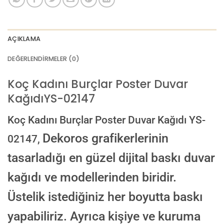
AI görselinizi yüklemek için tıklayın
JPG, PNG veya WEBP — maks 10 MB
AÇIKLAMA
VEYA
DEĞERLENDIRMELER (0)
GÖRSEL LINKI
Koç Kadını Burçlar Poster Duvar
KağıdıYS-02147
E-posta ile de gönderebilirsiniz:
info@dekoros.com
Koç Kadını Burçlar Poster Duvar Kağıdı YS-
NOTLAR
Dekoros grafikerlerinin
02147,
tasarladığı en güzel dijital baskı duvar
kağıdı ve modellerinden biridir.
Süreç Bilgilendirmesi
Görseliniz baskıya alınmadan önce ölçüye göre düzenlenmiş son hali
Üstelik istediğiniz her boyutta baskı
onayınıza gönderilir. Onayınızdan sonra üretim yapılır.
yapabiliriz. Ayrıca kişiye ve kuruma
AI TASARIMIYLA SIPARIŞ VER
ONAYINIZDAN SONRA BASKIYA GEÇILECEK