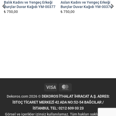
Balık Kadını ve Yengeç Erkeği
Aslan Kadını ve Yengeç Erkeği
Burçlar Duvar Kağıdı YM-00377
Burçlar Duvar Kağıdı YM-00376
₺ 750,00
₺ 750,00
Visa
MasterCard
Dekoros.com 2026 ©
DEKOROS İTHALAT İHRACAT A.Ş. ADRES:
İSTOÇ TİCARET MERKEZİ 42 ADA NO:52-54 BAĞCILAR /
İSTANBUL TEL: 0212 609 03 23
Görsel ve içerikler izinsiz kullanılamaz. Tüm hakları saklıdır. Telif