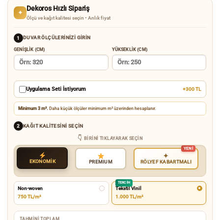
Dekoros Hızlı Sipariş
✦
Ölçü ve kağıt kalitesi seçin • Anlık fiyat
DUVAR ÖLÇÜLERINIZI GIRIN
1
GENIŞLIK (CM)
YÜKSEKLIK (CM)
Uygulama Seti İstiyorum
+300 TL
Minimum 3 m².
Daha küçük ölçüler minimum m² üzerinden hesaplanır.
KAĞIT KALITESINI SEÇIN
2
BIRINI TIKLAYARAK SEÇIN
✦
EKONOMİK
RÖLYEF KABARTMALI
PREMIUM
TERCIH
Non-woven
Tekstil Vinil
750 TL/m²
1.000 TL/m²
TAHMINI TOPLAM