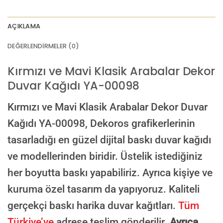
AI görselinizi yüklemek için tıklayın
JPG, PNG veya WEBP — maks 10 MB
AÇIKLAMA
VEYA
DEĞERLENDIRMELER (0)
GÖRSEL LINKI
Kırmızı ve Mavi Klasik Arabalar Dekor
Duvar Kağıdı YA-00098
E-posta ile de gönderebilirsiniz:
info@dekoros.com
Kırmızı ve Mavi Klasik Arabalar Dekor Duvar
NOTLAR
Kağıdı YA-00098,
Dekoros grafikerlerinin
tasarladığı en güzel dijital baskı duvar kağıdı
ve modellerinden biridir. Üstelik istediğiniz
Süreç Bilgilendirmesi
her boyutta baskı yapabiliriz. Ayrıca kişiye ve
Görseliniz baskıya alınmadan önce ölçüye göre düzenlenmiş son hali
onayınıza gönderilir. Onayınızdan sonra üretim yapılır.
kuruma özel tasarım da yapıyoruz. Kaliteli
AI TASARIMIYLA SIPARIŞ VER
gerçekçi baskı harika duvar kağıtları.
Tüm
ONAYINIZDAN SONRA BASKIYA GEÇILECEK
Türkiye’ye
adrese teslim gönderilir.
Ayrıca