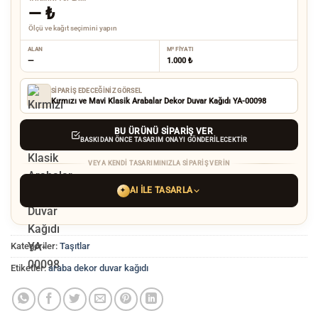
—
₺
Ölçü ve kağıt seçimini yapın
ALAN
M² FIYATI
—
1.000 ₺
SIPARIŞ EDECEĞINIZ GÖRSEL
Kırmızı ve Mavi Klasik Arabalar Dekor Duvar Kağıdı YA-00098
BU ÜRÜNÜ SIPARIŞ VER
BASKIDAN ÖNCE TASARIM ONAYI GÖNDERILECEKTIR
VEYA KENDI TASARIMINIZLA SIPARIŞ VERIN
AI ILE TASARLA
✦
YAPAY ZEKA TASARIM ARACINI SEÇIN
Kategoriler:
Taşıtlar
ChatGPT
Gemini
Grok
Etiketler:
araba dekor duvar kağıdı
Tercih ettiğiniz AI aracı ile
hayalinizdeki görseli oluşturun. Biz çözünürlüğü
baskı kalitesine yükseltip
üretim yaparız.