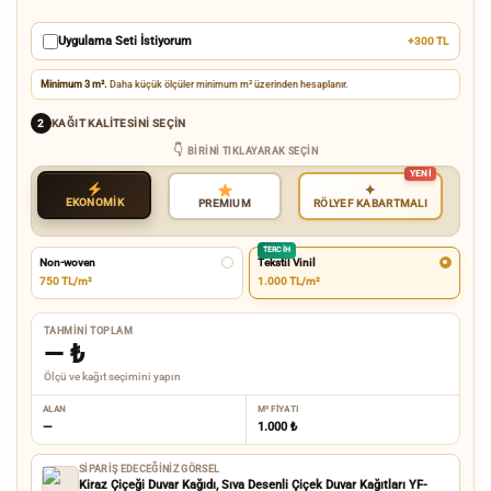
Uygulama Seti İstiyorum
+300 TL
Minimum 3 m².
Daha küçük ölçüler minimum m² üzerinden hesaplanır.
KAĞIT KALITESINI SEÇIN
2
BIRINI TIKLAYARAK SEÇIN
✦
EKONOMİK
RÖLYEF KABARTMALI
PREMIUM
TERCIH
Non-woven
Tekstil Vinil
750 TL/m²
1.000 TL/m²
TAHMINI TOPLAM
—
₺
Ölçü ve kağıt seçimini yapın
ALAN
M² FIYATI
—
1.000 ₺
SIPARIŞ EDECEĞINIZ GÖRSEL
Kiraz Çiçeği Duvar Kağıdı, Sıva Desenli Çiçek Duvar Kağıtları YF-