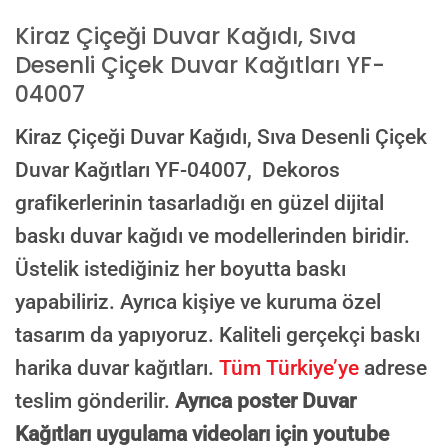
Kiraz Çiçeği Duvar Kağıdı, Sıva
E-posta ile de gönderebilirsiniz:
info@dekoros.com
Desenli Çiçek Duvar Kağıtları YF-
04007
NOTLAR
Kiraz Çiçeği Duvar Kağıdı, Sıva Desenli Çiçek
Duvar Kağıtları YF-04007,
Dekoros
Süreç Bilgilendirmesi
grafikerlerinin tasarladığı en güzel dijital
Görseliniz baskıya alınmadan önce ölçüye göre düzenlenmiş son hali
onayınıza gönderilir. Onayınızdan sonra üretim yapılır.
baskı duvar kağıdı ve modellerinden biridir.
Üstelik istediğiniz her boyutta baskı
AI TASARIMIYLA SIPARIŞ VER
ONAYINIZDAN SONRA BASKIYA GEÇILECEK
yapabiliriz. Ayrıca kişiye ve kuruma özel
tasarım da yapıyoruz. Kaliteli gerçekçi baskı
harika duvar kağıtları.
Tüm Türkiye’ye
adrese
teslim gönderilir.
Ayrıca poster Duvar
Kağıtları uygulama videoları için youtube