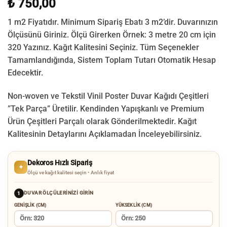
₺ 750,00
1 m2 Fiyatıdır. Minimum Sipariş Ebatı 3 m2’dir. Duvarınızın
Ölçüsünü Giriniz. Ölçü Girerken Örnek: 3 metre 20 cm için
320 Yazınız. Kağıt Kalitesini Seçiniz. Tüm Seçenekler
Tamamlandığında, Sistem Toplam Tutarı Otomatik Hesap
Edecektir.
Non-woven ve Tekstil Vinil Poster Duvar Kağıdı Çeşitleri
”Tek Parça” Üretilir.
Kendinden Yapışkanlı ve Premium
Ürün Çeşitleri Parçalı olarak Gönderilmektedir.
Kağıt
Kalitesinin Detaylarını Açıklamadan İnceleyebilirsiniz.
Dekoros Hızlı Sipariş
✦
Ölçü ve kağıt kalitesi seçin • Anlık fiyat
DUVAR ÖLÇÜLERINIZI GIRIN
1
GENIŞLIK (CM)
YÜKSEKLIK (CM)