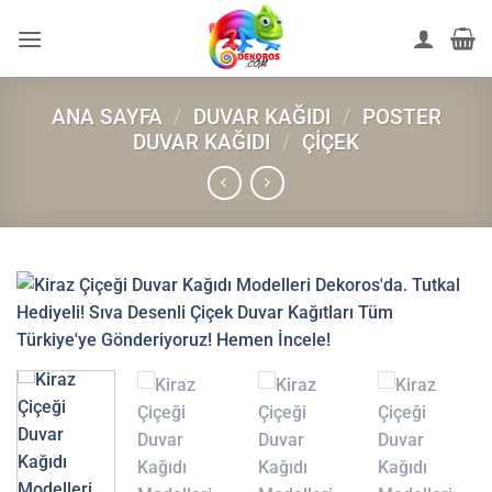
İçeriğe
atla
ANA SAYFA
/
DUVAR KAĞIDI
/
POSTER
DUVAR KAĞIDI
/
ÇIÇEK