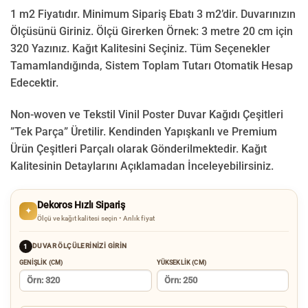
1 m2 Fiyatıdır. Minimum Sipariş Ebatı 3 m2’dir. Duvarınızın
Ölçüsünü Giriniz. Ölçü Girerken Örnek: 3 metre 20 cm için
320 Yazınız. Kağıt Kalitesini Seçiniz. Tüm Seçenekler
Tamamlandığında, Sistem Toplam Tutarı Otomatik Hesap
Edecektir.
Non-woven ve Tekstil Vinil Poster Duvar Kağıdı Çeşitleri
”Tek Parça” Üretilir.
Kendinden Yapışkanlı ve Premium
Ürün Çeşitleri Parçalı olarak Gönderilmektedir.
Kağıt
Kalitesinin Detaylarını Açıklamadan İnceleyebilirsiniz.
Dekoros Hızlı Sipariş
✦
Ölçü ve kağıt kalitesi seçin • Anlık fiyat
DUVAR ÖLÇÜLERINIZI GIRIN
1
GENIŞLIK (CM)
YÜKSEKLIK (CM)