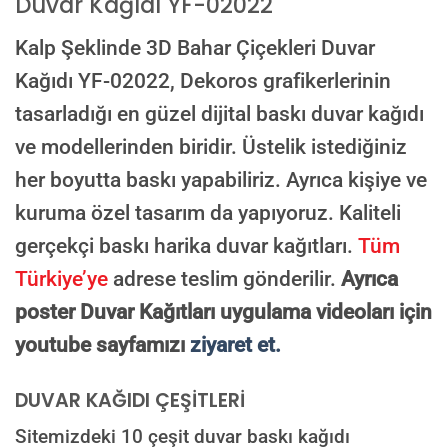
Duvar Kağıdı YF-02022
E-posta ile de gönderebilirsiniz:
info@dekoros.com
Kalp Şeklinde 3D Bahar Çiçekleri Duvar
NOTLAR
Kağıdı YF-02022,
Dekoros grafikerlerinin
tasarladığı en güzel dijital baskı duvar kağıdı
ve modellerinden biridir. Üstelik istediğiniz
Süreç Bilgilendirmesi
her boyutta baskı yapabiliriz. Ayrıca kişiye ve
Görseliniz baskıya alınmadan önce ölçüye göre düzenlenmiş son hali
onayınıza gönderilir. Onayınızdan sonra üretim yapılır.
kuruma özel tasarım da yapıyoruz. Kaliteli
AI TASARIMIYLA SIPARIŞ VER
gerçekçi baskı harika duvar kağıtları.
Tüm
ONAYINIZDAN SONRA BASKIYA GEÇILECEK
Türkiye’ye
adrese teslim gönderilir.
Ayrıca
poster Duvar Kağıtları uygulama videoları için
youtube sayfamızı
ziyaret et.
DUVAR KAĞIDI ÇEŞİTLERİ
Sitemizdeki 10 çeşit duvar baskı kağıdı