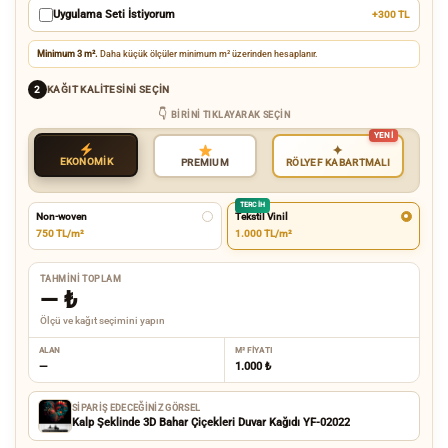
Uygulama Seti İstiyorum
+300 TL
Minimum 3 m².
Daha küçük ölçüler minimum m² üzerinden hesaplanır.
KAĞIT KALITESINI SEÇIN
2
BIRINI TIKLAYARAK SEÇIN
✦
EKONOMİK
RÖLYEF KABARTMALI
PREMIUM
TERCIH
Non-woven
Tekstil Vinil
750 TL/m²
1.000 TL/m²
TAHMINI TOPLAM
—
₺
Ölçü ve kağıt seçimini yapın
ALAN
M² FIYATI
—
1.000 ₺
SIPARIŞ EDECEĞINIZ GÖRSEL
Kalp Şeklinde 3D Bahar Çiçekleri Duvar Kağıdı YF-02022