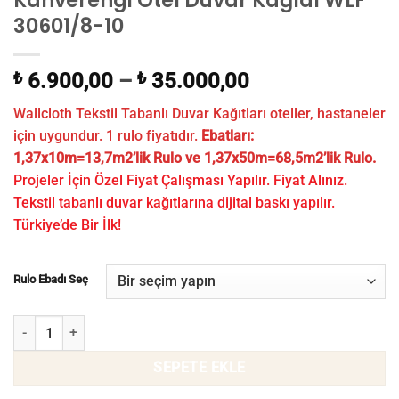
Kahverengi Otel Duvar Kağıdı WLF
30601/8-10
₺
6.900,00
–
₺
35.000,00
Wallcloth Tekstil Tabanlı Duvar Kağıtları oteller, hastaneler
için uygundur. 1 rulo fiyatıdır.
Ebatları:
1,37x10m=13,7m2’lik Rulo ve 1,37x50m=68,5m2’lik Rulo.
Projeler İçin Özel Fiyat Çalışması Yapılır. Fiyat Alınız.
Tekstil tabanlı duvar kağıtlarına dijital baskı yapılır.
Türkiye’de Bir İlk!
Rulo Ebadı Seç
Kahverengi Otel Duvar Kağıdı WLF 30601/8-10 adet
SEPETE EKLE