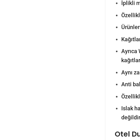
İplikli
Özellik
Ürünler
Kağıtla
Ayrıca 
kağıtla
Aynı z
Anti ba
Özellik
Islak h
değildir
Otel D