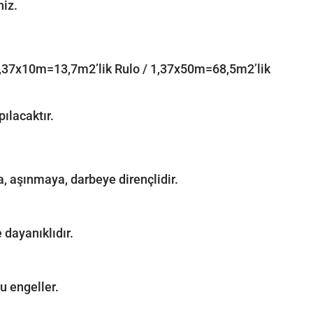
niz.
: 1,37x10m=13,7m2’lik Rulo / 1,37x50m=68,5m2’lik
ılacaktır.
a, aşınmaya, darbeye dirençlidir.
 dayanıklıdır.
u engeller.