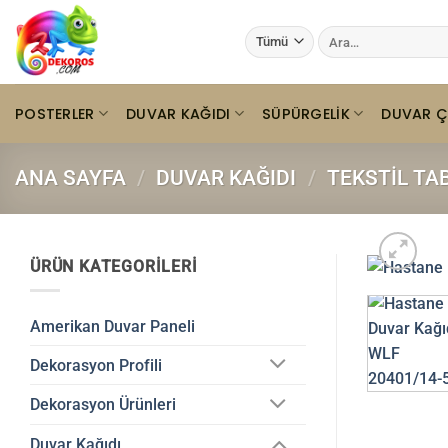
İçeriğe
Ara:
atla
POSTERLER
DUVAR KAĞIDI
SÜPÜRGELIK
DUVAR Ç
ANA SAYFA
/
DUVAR KAĞIDI
/
TEKSTIL TA
ÜRÜN KATEGORILERI
Amerikan Duvar Paneli
Dekorasyon Profili
Dekorasyon Ürünleri
Duvar Kağıdı