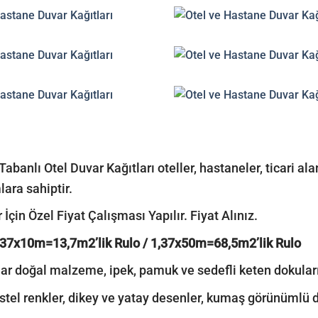
Tabanlı Otel Duvar Kağıtları oteller, hastaneler, ticari al
lara sahiptir.
 İçin Özel Fiyat Çalışması Yapılır. Fiyat Alınız.
,37x10m=13,7m2’lik Rulo / 1,37x50m=68,5m2’lik Rulo
r doğal malzeme, ipek, pamuk ve sedefli keten dokuların
stel renkler, dikey ve yatay desenler, kumaş görünümlü do