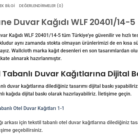
EK BILGI
DEĞERLENDIRMELER (0)
ne Duvar Kağıdı WLF 20401/14-5
ar Kağıdı WLF 20401/14-5 tüm Türkiye’ye güvenilir ve hızlı tesl
kludur aynı zamanda stokta olmayan ürünlerimizi de en kısa sü
ayız. Wallcloth marka kağıt desenleri en son tasarımlardan oluşm
kkate alınarak hazırlanmıştır.
l Tabanlı Duvar Kağıtlarına Dijital 
nlı duvar kağıtlarına dilediğiniz tasarımı dijital baskı yapabiliriz
nlı kağıda dijital baskı olarak hazırlayabiliriz.
İletişime
geçin.
ı arkası için tekstil tabanlı otel duvar kağıtlarına dilediğiniz tasa
işime geçebilirsiniz.