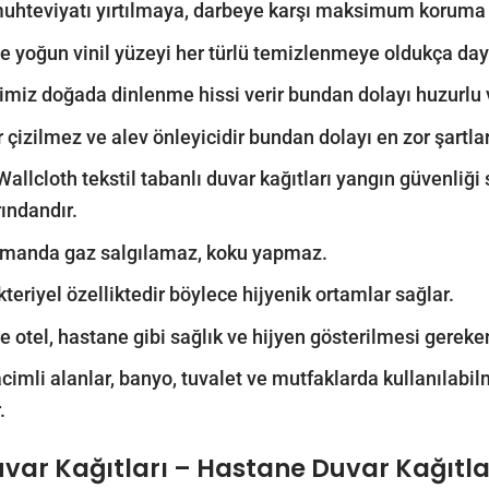
 muhteviyatı yırtılmaya, darbeye karşı maksimum koruma 
le yoğun vinil yüzeyi her türlü temizlenmeye oldukça daya
imiz doğada dinlenme hissi verir bundan dolayı huzurlu ve
r çizilmez ve alev önleyicidir bundan dolayı en zor şartla
Wallcloth tekstil tabanlı duvar kağıtları yangın güvenliği
rındandır.
amanda gaz salgılamaz, koku yapmaz.
kteriyel özelliktedir böylece hijyenik ortamlar sağlar.
le otel, hastane gibi sağlık ve hijyen gösterilmesi gereken 
acimli alanlar, banyo, tuvalet ve mutfaklarda kullanılab
.
uvar Kağıtları – Hastane Duvar Kağıtla