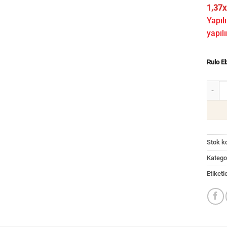
1,37x
Yapılı
yapılı
Rulo E
Hasta
Stok k
Kategor
Etiketl