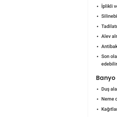
İplikli
Silinebi
Tadilatı
Alev al
Antibak
Son olar
edebilir
Banyo 
Duş ala
Neme da
Kağıtla