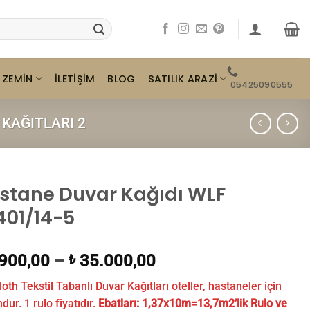
ZEMIN
SATILIK ARAZI
İLETIŞIM
BLOG
05425090555
KAĞITLARI 2
stane Duvar Kağıdı WLF
401/14-5
900,00
–
35.000,00
₺
loth Tekstil Tabanlı Duvar Kağıtları oteller, hastaneler için
ur. 1 rulo fiyatıdır.
Ebatları:
1,37x10m=13,7m2’lik Rulo ve