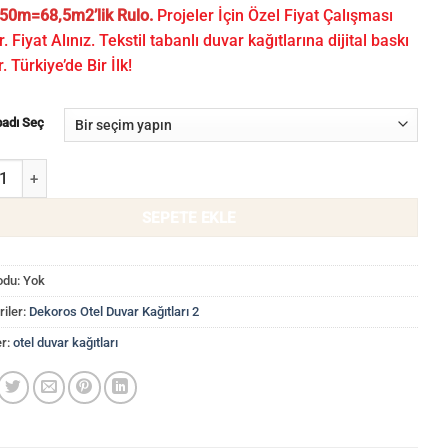
50m=68,5m2’lik Rulo.
Projeler İçin Özel Fiyat Çalışması
r. Fiyat Alınız. Tekstil tabanlı duvar kağıtlarına dijital baskı
r. Türkiye’de Bir İlk!
badı Seç
ne Duvar Kağıdı WLF 20401/14-5 adet
SEPETE EKLE
odu:
Yok
iler:
Dekoros Otel Duvar Kağıtları 2
er:
otel duvar kağıtları