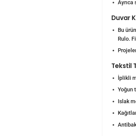
Ayrıca 
Duvar Ka
Bu ürün
Rulo. F
Projele
Tekstil 
İplikli
Yoğun tr
Islak m
Kağıtlar
Antibak