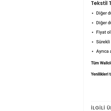
Tekstil 
Diğer d
Diğer d
Fiyat o
Sürekli
Ayrıca 
Tüm Wallcl
Yenilikleri
İLGILI 