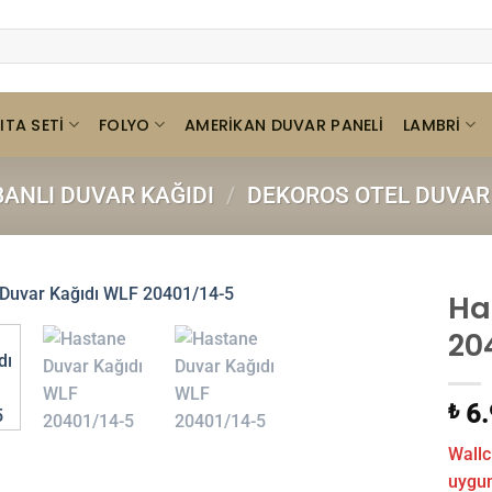
ITA SETI
FOLYO
LAMBRI
AMERIKAN DUVAR PANELI
BANLI DUVAR KAĞIDI
/
DEKOROS OTEL DUVAR 
Ha
20
6.
₺
Wallc
uygund