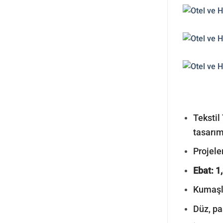
Tekstil 
tasarım
Projeler
Ebat: 1
Kumaşla
Düz, pa