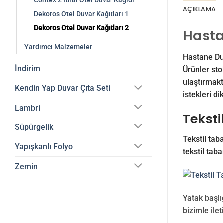
Contex 2 İthal Otel Duvar Kağıdı
AÇIKLAMA
Dekoros Otel Duvar Kağıtları 1
Dekoros Otel Duvar Kağıtları 2
Hasta
Yardımcı Malzemeler
Hastane Duv
İndirim
Ürünler sto
ulaştırmakt
Kendin Yap Duvar Çıta Seti
istekleri di
Lambri
Teksti
Süpürgelik
Tekstil taba
Yapışkanlı Folyo
tekstil taba
Zemin
Yatak başlığ
bizimle ilet