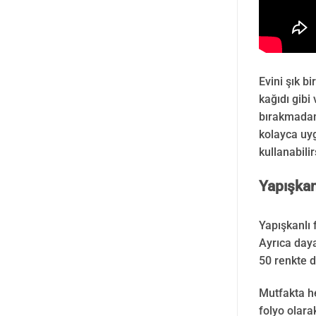
Evini şık b
kağıdı gibi
bırakmadan 
kolayca uyg
kullanabili
Yapışkan
Yapışkanlı 
Ayrıca daya
50 renkte d
Mutfakta he
folyo olara