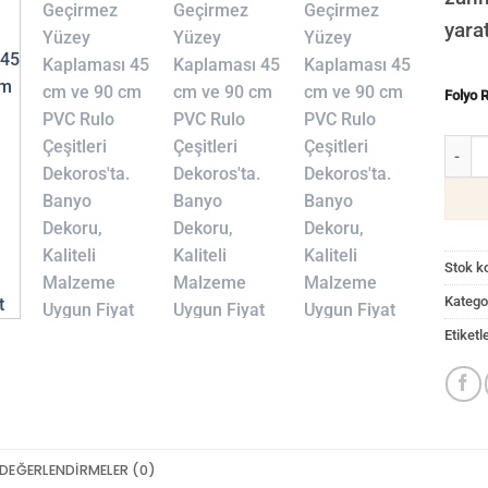
yarat
Folyo 
Gri Mo
Stok k
Kategor
Etiketl
DEĞERLENDIRMELER (0)