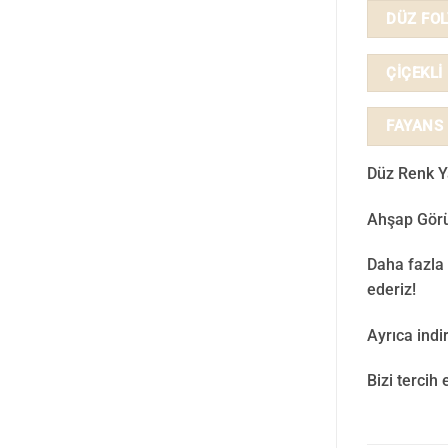
DÜZ FO
ÇİÇEKLİ
FAYANS
Düz Renk Ya
Ahşap Görü
Daha fazla 
ederiz!
Ayrıca ind
Bizi tercih 