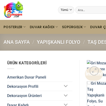
İçeriğe
Ara:
atla
POSTERLER
DUVAR KAĞIDI
SÜPÜRGELIK
DUVAR Ç
ANA SAYFA
/
YAPIŞKANLI FOLYO
/
TAŞ DE
ÜRÜN KATEGORILERI
İndirim!
Amerikan Duvar Paneli
Dekorasyon Profili
Dekorasyon Ürünleri
Duvar Kağıdı