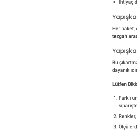
İhtiyaç 
Yapışka
Her paket, 
tezgah aras
Yapışka
Bu çıkartma
dayanıklıdı
Lütfen Dikk
Farklı ü
siparişte
Renkler, 
Ölçülerd