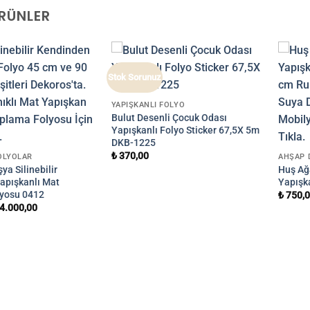
ÜRÜNLER
Stok Sorunuz
YAPIŞKANLI FOLYO
Bulut Desenli Çocuk Odası
Yapışkanlı Folyo Sticker 67,5X 5m
DKB-1225
₺
370,00
OLYOLAR
AHŞAP 
ya Silinebilir
Huş Ağ
apışkanlı Mat
Yapışk
yosu 0412
₺
750,
4.000,00