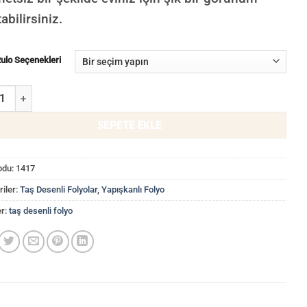
abilirsiniz.
Rulo Seçenekleri
zaik Taş Yapışkanlı Folyo 1417 Suya Dayanıklı Folyolar adet
SEPETE EKLE
odu:
1417
iler:
Taş Desenli Folyolar
,
Yapışkanlı Folyo
er:
taş desenli folyo