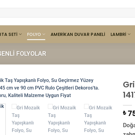
ITA SETI
FOLYO
LAMBRI
AMERIKAN DUVAR PANELI
SENLI FOLYOLAR
Gr
14
75
₺
Doğa
zahm