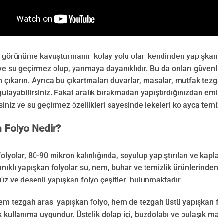
ir görünüme kavuşturmanın kolay yolu olan kendinden yapışkanlı 
 ve su geçirmez olup, yanmaya dayanıklıdır. Bu da onları güvenli 
çıkarın. Ayrıca bu çıkartmaları duvarlar, masalar, mutfak tezg
ulayabilirsiniz. Fakat aralık bırakmadan yapıştırdığınızdan emin
rsiniz ve su geçirmez özellikleri sayesinde lekeleri kolayca temiz
 Folyo Nedir?
folyolar, 80-90 mikron kalınlığında, soyulup yapıştırılan ve kapl
nıklı yapışkan folyolar su, nem, buhar ve temizlik ürünlerinde
üz ve desenli yapışkan folyo çeşitleri bulunmaktadır.
m tezgah arası yapışkan folyo, hem de tezgah üstü yapışkan f
k kullanıma uygundur. Üstelik dolap içi, buzdolabı ve bulaşık ma