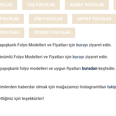
LYOLAR
TAŞ FOLYOLAR
AHŞAP FOLYOLAR
 FOLYOLAR
ÇİNİ FOLYOLAR
ŞEFFAF FOLYOLAR
 FOLYOLAR
DESENLİ FOLYOLAR
pışkanlı Folyo Modelleri ve Fiyatları için
burayı
ziyaret edin.
nümlü Folyo Modelleri ve Fiyatları için
burayı
ziyaret edin.
yapışkanlı folyo modelleri ve uygun fiyatları
buradan
keşfedin.
irimlerden haberdar olmak için mağazamızı Instagram’dan
taki
ettiğiniz için teşekkürler!