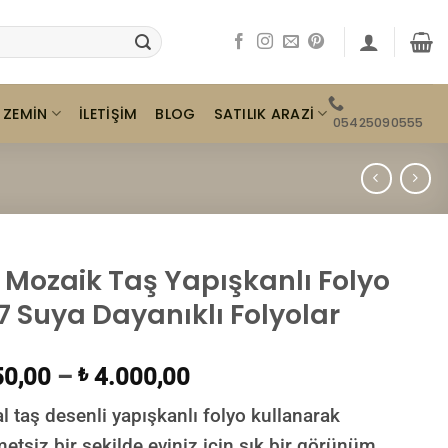
ZEMIN
SATILIK ARAZI
İLETIŞIM
BLOG
05425090555
i Mozaik Taş Yapışkanlı Folyo
17 Suya Dayanıklı Folyolar
0,00
–
4.000,00
₺
l taş desenli yapışkanlı folyo kullanarak
etsiz bir şekilde eviniz için şık bir görünüm