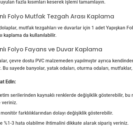
duyulan fazla kısımları keserek işlemi tamamlayın.
nlı Folyo Mutfak Tezgah Arası Kaplama
dolaplar, mutfak tezgahları ve duvarlar için 1 adet Yapışkan Fo
ı kaplama da kullanılabilir.
nlı Folyo Fayans ve Duvar Kaplama
lar, çevre dostu PVC malzemeden yapılmıştır ayrıca kendinden 
r. Bu sayede banyolar, yatak odaları, oturma odaları, mutfaklar,
at Edin:
retim serilerinden kaynaklı renklerde değişiklik gösterebilir, bu 
 veriniz.
monitör farklılıklarından dolayı değişiklik gösterebilir.
e %1-3 hata olabilme ihtimalini dikkate alarak sipariş veriniz.