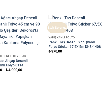
Stok Sorunuz
YAPIŞKANLI FOLYO
Renkli Taş Desenli Yapışkanlı
Folyo Sticker 67,5X 5m DKB-1408
₺
370,00
DESENLI FOLYOLAR
acı Ahşap Desenli
anlı Folyo 0114
00
–
₺
4.000,00