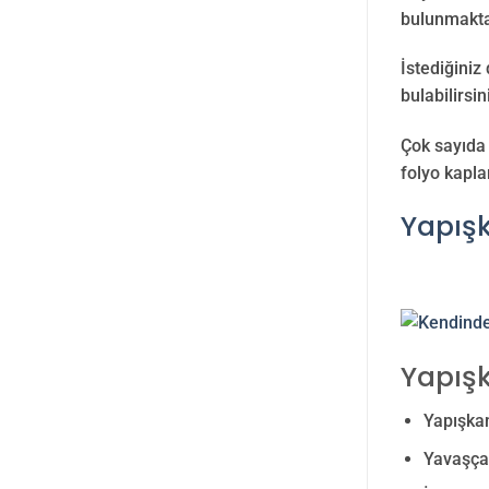
bulunmakta
İstediğiniz
bulabilirsin
Çok sayıda 
folyo kapla
Yapış
Yapış
Yapışkan
Yavaşça 